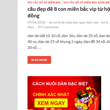
SOI CẦU XỔ SỐ MIỀN BẮC
/
SOI CẦU XỔ SỐ MIỀN BẮC HÔM NA
cầu đẹp đề 8 con miền bắc vip từ hộ
đồng
09/06/2026
-
by
soi lo de mien bac ngay hom nay - soi lo 
nhay
-
89 Comments.
dàn de bất tử 10 số, dàn 36s, dàn de 35 số, dan d
40 so, dàn de 25 số khung 2 ngày, dàn đề 34 số, d
20 số, …
READ MORE