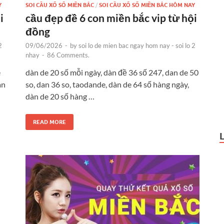
Y
SOI CẦU XỔ SỐ MIỀN BẮC
/
SOI CẦU XỔ SỐ MIỀN BẮC HÔM NAY
i
cầu đẹp đề 6 con miền bắc vip từ hội
đồng
2
09/06/2026
-
by
soi lo de mien bac ngay hom nay - soi lo 2
nhay
-
86 Comments.
e
dàn de 20 số mỗi ngày, dàn đề 36 số 247, dan de 50
àn
so, dan 36 so, taodande, dàn de 64 số hàng ngày,
dàn de 20 số hàng …
READ MORE