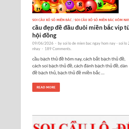
SOI CẦU XỔ SỐ MIỀN BẮC
/
SOI CẦU XỔ SỐ MIỀN BẮC HÔM NA
cầu đẹp đề đầu đuôi miền bắc vip t
hội đồng
09/06/2026
-
by
soi lo de mien bac ngay hom nay - soi lo 
nhay
-
189 Comments.
cầu bạch thủ đề hôm nay, cách bắt bạch thủ đề,
cách soi bạch thủ đề, cách đánh bạch thủ đề, dàn
đề bạch thủ, bạch thủ đề miền bắc …
READ MORE