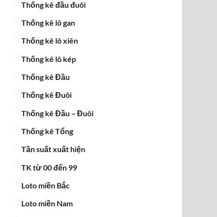
Thống kê đầu đuôi
Thống kê lô gan
Thống kê lô xiên
Thống kê lô kép
Thống kê Đầu
Thống kê Đuôi
Thống kê Đầu – Đuôi
Thống kê Tổng
Tần suất xuất hiện
TK từ 00 đến 99
Loto miền Bắc
Loto miền Nam