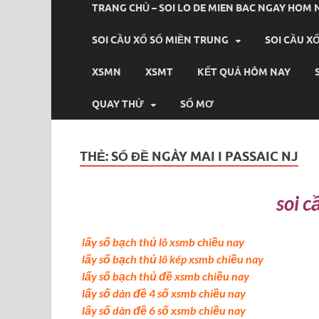
TRANG CHỦ – SOI LO DE MIEN BAC NGAY HOM 
SOI CẦU XỔ SỐ MIỀN TRUNG
SOI CẦU X
XSMN
XSMT
KẾT QUẢ HÔM NAY
QUAY THỬ
SỔ MƠ
THẺ:
SỐ ĐỀ NGÀY MAI I PASSAIC NJ
soi c
lấy số bạch thủ lô xsmb chiều nay
lấy số bạch thủ lô kép xsmb chiều nay
lấy số bạch thủ đề xsmb chiều nay
lấy số dàn đề 4 số xsmb chiều nay
lấy số dàn đề 6 số xsmb chiều nay