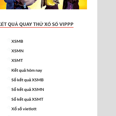
KẾT QUẢ QUAY THỬ XỔ SỐ VIPPP
XSMB
XSMN
XSMT
Kết quả hôm nay
Sổ kết quả XSMB
Sổ kết quả XSMN
Sổ kết quả XSMT
Xổ số vietlott