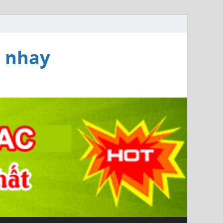
2 nhay