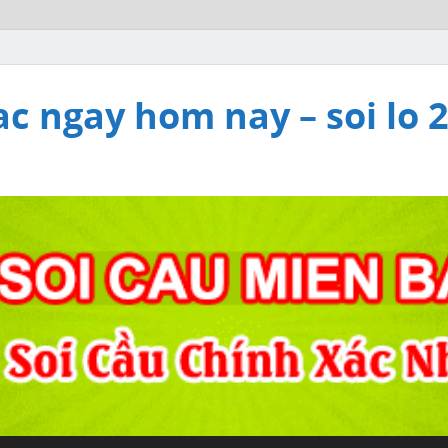
ac ngay hom nay – soi lo 