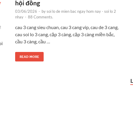
hội đồng
Y
03/06/2026
-
by
soi lo de mien bac ngay hom nay - soi lo 2
nhay
-
88 Comments.
cau 3 cang sieu chuan, cau 3 cang vip, cau de 3 cang,
2
cau soi lo 3 cang, cặp 3 càng, cặp 3 càng miền bắc,
cầu 3 càng, cầu …
oi
READ MORE