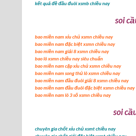
kết quả đề đầu đuôi xsmb chiều nay
soi c
bao miền nam xỉu chủ xsmn chiều nay
bao miền nam đặc biệt xsmn chiều nay
bao miền nam giải 8 xsmn chiều nay
bao lô xsmn chiều nay siêu chuẩn
bao miền nam cặp xỉu chủ xsmn chiều nay
bao miền nam song thủ lô xsmn chiều nay
bao miền nam đầu đuôi giải 8 xsmn chiều nay
bao miền nam đầu đuôi đặc biệt xsmn chiều nay
bao miền nam lô 3 số xsmn chiều nay
soi cầ
chuyên gia chốt xỉu chủ xsmt chiều nay
chuyên gia chốt giải đặc biệt xsmt chiều nay