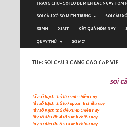
TRANG CHỦ – SOI LO DE MIEN BAC NGAY HOM 
SOI CẦU XỔ SỐ MIỀN TRUNG
SOI CẦU X
XSMN
XSMT
KẾT QUẢ HÔM NAY
QUAY THỬ
SỔ MƠ
THẺ:
SOI CẦU 3 CÀNG CAO CẤP VIP
soi c
lấy số bạch thủ lô xsmb chiều nay
lấy số bạch thủ lô kép xsmb chiều nay
lấy số bạch thủ đề xsmb chiều nay
lấy số dàn đề 4 số xsmb chiều nay
lấy số dàn đề 6 số xsmb chiều nay