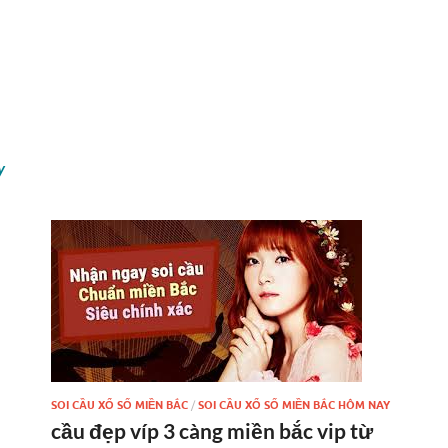
y
SOI CẦU XỔ SỐ MIỀN BẮC
/
SOI CẦU XỔ SỐ MIỀN BẮC HÔM NAY
cầu đẹp víp 3 càng miền bắc vip từ