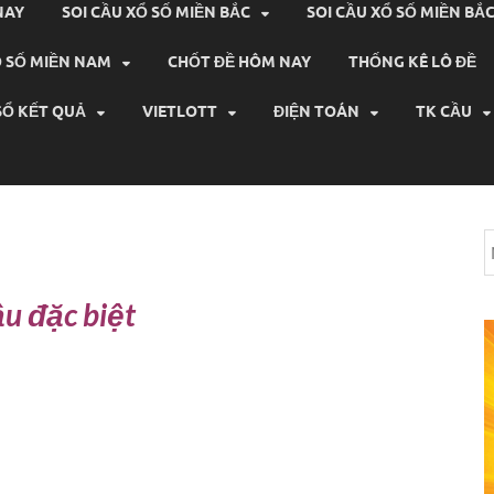
NAY
SOI CẦU XỔ SỐ MIỀN BẮC
SOI CẦU XỔ SỐ MIỀN BẮ
Ổ SỐ MIỀN NAM
CHỐT ĐỀ HÔM NAY
THỐNG KÊ LÔ ĐỀ
SỔ KẾT QUẢ
VIETLOTT
ĐIỆN TOÁN
TK CẦU
ầu đặc biệt