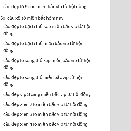
cầu đẹp lô 8 con miền bắc vip từ hội đồng
Soi cầu xổ số miền bắc hôm nay
cầu đẹp lô bạch thủ kép miền bắc vip từ hội
đồng
cầu đẹp lô bạch thủ miền bắc vip từ hội
đồng
cầu đẹp lô song thủ kép miền bắc vip từ hội
đồng
cầu đẹp lô song thủ miền bắc vip từ hội
đồng
cầu đẹp víp 3 càng miền bắc vip từ hội đồng
cầu đẹp xiên 2 lô miền bắc vip từ hội đồng
cầu đẹp xiên 3 lô miền bắc vip từ hội đồng
cầu đẹp xiên 4 lô miền bắc vip từ hội đồng