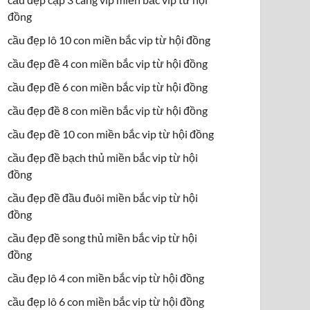
đồng
cầu đẹp lô 10 con miền bắc vip từ hội đồng
cầu đẹp đề 4 con miền bắc vip từ hội đồng
cầu đẹp đề 6 con miền bắc vip từ hội đồng
cầu đẹp đề 8 con miền bắc vip từ hội đồng
cầu đẹp đề 10 con miền bắc vip từ hội đồng
cầu đẹp đề bạch thủ miền bắc vip từ hội
đồng
cầu đẹp đề đầu đuôi miền bắc vip từ hội
đồng
cầu đẹp đề song thủ miền bắc vip từ hội
đồng
cầu đẹp lô 4 con miền bắc vip từ hội đồng
cầu đẹp lô 6 con miền bắc vip từ hội đồng