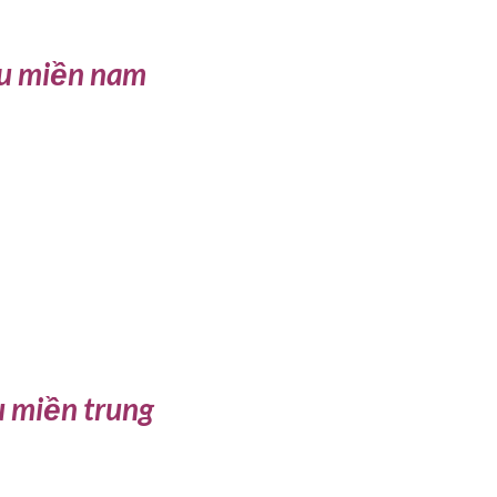
ầu miền nam
u miền trung