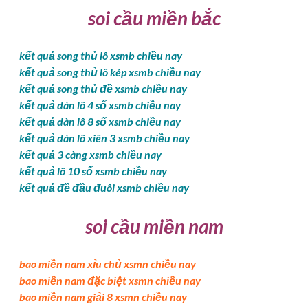
soi cầu miền bắc
kết quả song thủ lô xsmb chiều nay
kết quả song thủ lô kép xsmb chiều nay
kết quả song thủ đề xsmb chiều nay
kết quả dàn lô 4 số xsmb chiều nay
kết quả dàn lô 8 số xsmb chiều nay
kết quả dàn lô xiên 3 xsmb chiều nay
kết quả 3 càng xsmb chiều nay
kết quả lô 10 số xsmb chiều nay
kết quả đề đầu đuôi xsmb chiều nay
soi cầu miền nam
bao miền nam xỉu chủ xsmn chiều nay
bao miền nam đặc biệt xsmn chiều nay
bao miền nam giải 8 xsmn chiều nay