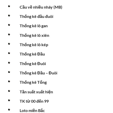
Cầu về nhiều nháy (MB)
Thống kê đầu đuôi
Thống kê lô gan
Thống kê lô xiên
Thống kê lô kép
Thống kê Đầu
Thống kê Đuôi
Thống kê Đầu – Đuôi
Thống kê Tổng
Tần suất xuất hiện
TK từ 00 đến 99
Loto miền Bắc