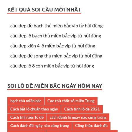
KẾT QUẢ SOI CẦU MỚI NHẤT
cầu đẹp đề bạch thủ miền bắc vip từ hội đồng
cầu đẹp lô bạch thủ miền bắc vip từ hội đồng
cầu đẹp xiên 4 lô miền bắc vip từ hội đồng
cầu đẹp đề song thủ miền bắc vip từ hội đồng
cầu đẹp lô 8 con miền bắc vip từ hội đồng
SOI LÔ ĐỀ MIỀN BẮC NGÀY HÔM NAY
bạch thủ miền bắc
Cao thủ chốt số miền Trung
Cách bắt lô chuẩn theo ngày
Cách tính lô de 2021
Cách tính tiền lô đề
cách đánh lô ngày nào cũng trúng
Cách đánh đề ngày nào cũng trúng
Công thức đánh đề