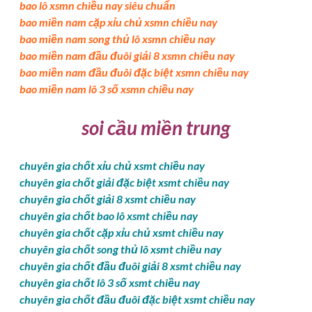
bao lô xsmn chiều nay siêu chuẩn
bao miền nam cặp xỉu chủ xsmn chiều nay
bao miền nam song thủ lô xsmn chiều nay
bao miền nam đầu đuôi giải 8 xsmn chiều nay
bao miền nam đầu đuôi đặc biệt xsmn chiều nay
bao miền nam lô 3 số xsmn chiều nay
soi cầu miền trung
chuyên gia chốt xỉu chủ xsmt chiều nay
chuyên gia chốt giải đặc biệt xsmt chiều nay
chuyên gia chốt giải 8 xsmt chiều nay
chuyên gia chốt bao lô xsmt chiều nay
chuyên gia chốt cặp xỉu chủ xsmt chiều nay
chuyên gia chốt song thủ lô xsmt chiều nay
chuyên gia chốt đầu đuôi giải 8 xsmt chiều nay
chuyên gia chốt lô 3 số xsmt chiều nay
chuyên gia chốt đầu đuôi đặc biệt xsmt chiều nay