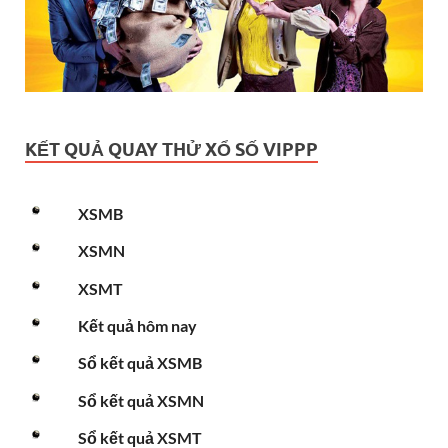
KẾT QUẢ QUAY THỬ XỔ SỐ VIPPP
XSMB
XSMN
XSMT
Kết quả hôm nay
Sổ kết quả XSMB
Sổ kết quả XSMN
Sổ kết quả XSMT