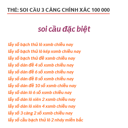
THẺ:
SOI CẦU 3 CÀNG CHÍNH XÁC 100 000
soi cầu đặc biệt
lấy số bạch thủ lô xsmb chiều nay
lấy số bạch thủ lô kép xsmb chiều nay
lấy số bạch thủ đề xsmb chiều nay
lấy số dàn đề 4 số xsmb chiều nay
lấy số dàn đề 6 số xsmb chiều nay
lấy số dàn đề 8 số xsmb chiều nay
lấy số dàn đề 10 số xsmb chiều nay
lấy số dàn lô 6 số xsmb chiều nay
lấy số dàn lô xiên 2 xsmb chiều nay
lấy số dàn lô xiên 4 xsmb chiều nay
lấy số 3 càng 2 số xsmb chiều nay
lấy số cầu bạch thủ lô 2 nháy miền bắc