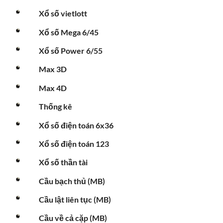
Xổ số vietlott
Xổ số Mega 6/45
Xổ số Power 6/55
Max 3D
Max 4D
Thống kê
Xổ số điện toán 6x36
Xổ số điện toán 123
Xổ số thần tài
Cầu bạch thủ (MB)
Cầu lật liên tục (MB)
Cầu về cả cặp (MB)