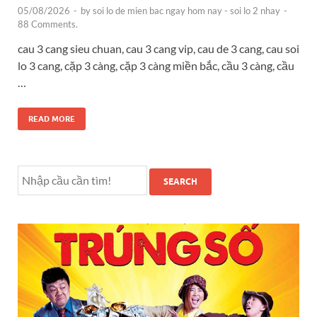
05/08/2026
-
by
soi lo de mien bac ngay hom nay - soi lo 2 nhay
-
88 Comments.
cau 3 cang sieu chuan, cau 3 cang vip, cau de 3 cang, cau soi
lo 3 cang, cặp 3 càng, cặp 3 càng miền bắc, cầu 3 càng, cầu
…
READ MORE
SEARCH