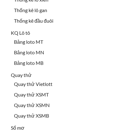
Thống kê lô gan
Thống kê đầu đuôi
KQ Lô tô
Bảng loto MT
Bảng loto MN
Bảng loto MB
Quay thử
Quay thử Vietlott
Quay thử XSMT
Quay thử XSMN
Quay thử XSMB
Sổ mơ