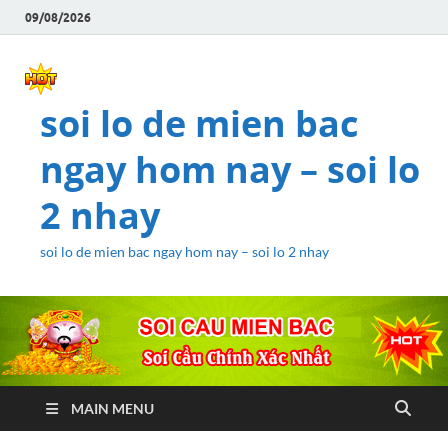
09/08/2026
soi lo de mien bac
ngay hom nay – soi lo
2 nhay
soi lo de mien bac ngay hom nay – soi lo 2 nhay
MAIN MENU