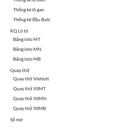
Thống kê lô gan
Thống kê đầu đuôi
KQ Lô tô
Bảng loto MT
Bảng loto MN
Bảng loto MB
Quay thử
Quay thử Vietlott
Quay thử XSMT
Quay thử XSMN
Quay thử XSMB
Sổ mơ