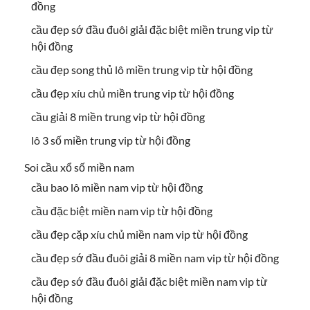
đồng
cầu đẹp sớ đầu đuôi giải đặc biệt miền trung vip từ
hội đồng
cầu đẹp song thủ lô miền trung vip từ hội đồng
cầu đẹp xíu chủ miền trung vip từ hội đồng
cầu giải 8 miền trung vip từ hội đồng
lô 3 số miền trung vip từ hội đồng
Soi cầu xổ số miền nam
cầu bao lô miền nam vip từ hội đồng
cầu đặc biệt miền nam vip từ hội đồng
cầu đẹp cặp xíu chủ miền nam vip từ hội đồng
cầu đẹp sớ đầu đuôi giải 8 miền nam vip từ hội đồng
cầu đẹp sớ đầu đuôi giải đặc biệt miền nam vip từ
hội đồng