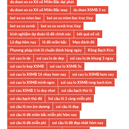
du doan xo so Xổ số Miền Bắc dại phát
du doan xo so Xổ số Miền Bắc wap
du doan XSMB 3 so
ket xo so mien bac
ket xo so mien bac truc tiep
ket xo so xsmb
ket xo so xsmb truc tiep
kinh nghiệm dự đoán lô đề chính xác
kết quả xổ số
Lô đẹp hôm nay
lô đề miền bắc
Mẹo đánh đề
Phương pháp tính lô chuẩn đánh hàng ngày
Rồng Bạch Kim
soi cau lo de
soi cau lo de dep
soi cau lo de khung 3 ngay
soi cau lo kep XSMB
soi cau lo XSMB 3s
soi cau lo XSMB 16 nhay hom nay
soi cau lo XSMB hom nay
soi cau lo XSMB minh ngoc
soi cau lo XSMB rong bach kim
soi cau XSMB 1 lo duy nhat
soi cầu bạch thủ lô
soi cầu bạch thủ đề
Soi cầu lô 3 càng miễn phí
soi cầu lô mn âm dương
soi cầu lô đẹp
soi cầu lô đề miền bắc miễn phí hôm nay
soi cầu lô đề miễn phí
soi cầu lô đề đẹp nhất hôm nay