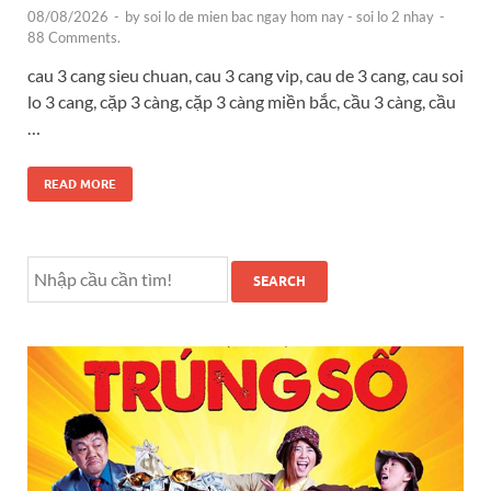
08/08/2026
-
by
soi lo de mien bac ngay hom nay - soi lo 2 nhay
-
88 Comments.
cau 3 cang sieu chuan, cau 3 cang vip, cau de 3 cang, cau soi
lo 3 cang, cặp 3 càng, cặp 3 càng miền bắc, cầu 3 càng, cầu
…
READ MORE
SEARCH