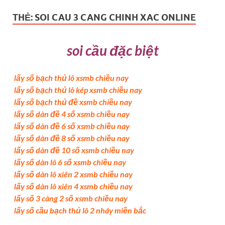
THẺ:
SOI CAU 3 CANG CHINH XAC ONLINE
soi cầu đặc biệt
lấy số bạch thủ lô xsmb chiều nay
lấy số bạch thủ lô kép xsmb chiều nay
lấy số bạch thủ đề xsmb chiều nay
lấy số dàn đề 4 số xsmb chiều nay
lấy số dàn đề 6 số xsmb chiều nay
lấy số dàn đề 8 số xsmb chiều nay
lấy số dàn đề 10 số xsmb chiều nay
lấy số dàn lô 6 số xsmb chiều nay
lấy số dàn lô xiên 2 xsmb chiều nay
lấy số dàn lô xiên 4 xsmb chiều nay
lấy số 3 càng 2 số xsmb chiều nay
lấy số cầu bạch thủ lô 2 nháy miền bắc