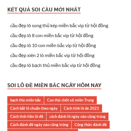
KẾT QUẢ SOI CẦU MỚI NHẤT
cầu đẹp lô song thủ kép miền bắc vip từ hội đồng
cầu đẹp lô 8 con miền bắc vip từ hội đồng
cầu đẹp lô 10 con miền bắc vip từ hội đồng
cầu đẹp xiên 2 lô miền bắc vip từ hội đồng
cầu đẹp lô bạch thủ miền bắc vip từ hội đồng
SOI LÔ ĐỀ MIỀN BẮC NGÀY HÔM NAY
bạch thủ miền bắc
Cao thủ chốt số miền Trung
Cách bắt lô chuẩn theo ngày
Cách tính lô de 2021
Cách tính tiền lô đề
cách đánh lô ngày nào cũng trúng
Cách đánh đề ngày nào cũng trúng
Công thức đánh đề