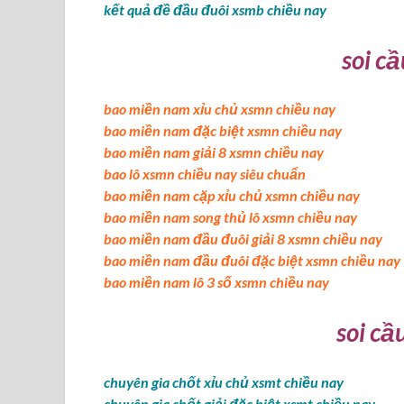
kết quả đề đầu đuôi xsmb chiều nay
soi c
bao miền nam xỉu chủ xsmn chiều nay
bao miền nam đặc biệt xsmn chiều nay
bao miền nam giải 8 xsmn chiều nay
bao lô xsmn chiều nay siêu chuẩn
bao miền nam cặp xỉu chủ xsmn chiều nay
bao miền nam song thủ lô xsmn chiều nay
bao miền nam đầu đuôi giải 8 xsmn chiều nay
bao miền nam đầu đuôi đặc biệt xsmn chiều nay
bao miền nam lô 3 số xsmn chiều nay
soi cầ
chuyên gia chốt xỉu chủ xsmt chiều nay
chuyên gia chốt giải đặc biệt xsmt chiều nay