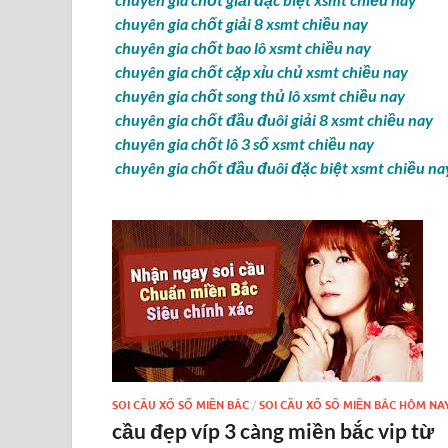
chuyên gia chốt giải 8 xsmt chiều nay
chuyên gia chốt bao lô xsmt chiều nay
chuyên gia chốt cặp xỉu chủ xsmt chiều nay
chuyên gia chốt song thủ lô xsmt chiều nay
chuyên gia chốt đầu đuôi giải 8 xsmt chiều nay
chuyên gia chốt lô 3 số xsmt chiều nay
chuyên gia chốt đầu đuôi đặc biệt xsmt chiều na
SOI CẦU XỔ SỐ MIỀN BẮC
/
SOI CẦU XỔ SỐ MIỀN BẮC HÔM NA
cầu đẹp víp 3 càng miền bắc vip từ