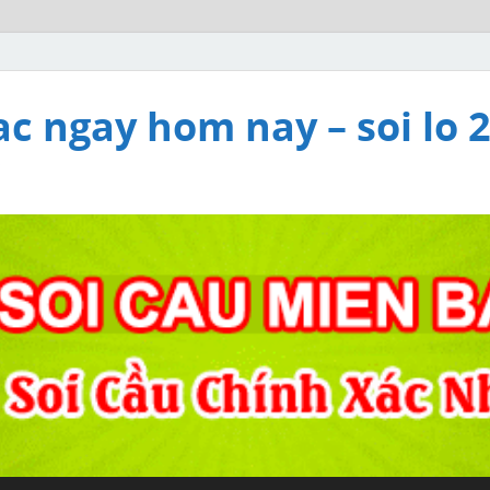
ac ngay hom nay – soi lo 