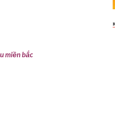
ầu miền bắc