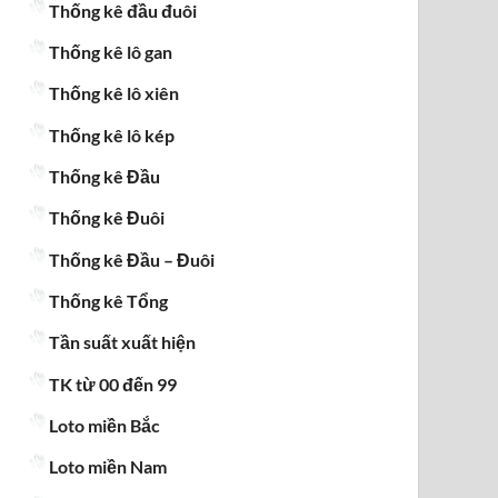
Thống kê đầu đuôi
Thống kê lô gan
Thống kê lô xiên
Thống kê lô kép
Thống kê Đầu
Thống kê Đuôi
Thống kê Đầu – Đuôi
Thống kê Tổng
Tần suất xuất hiện
TK từ 00 đến 99
Loto miền Bắc
Loto miền Nam