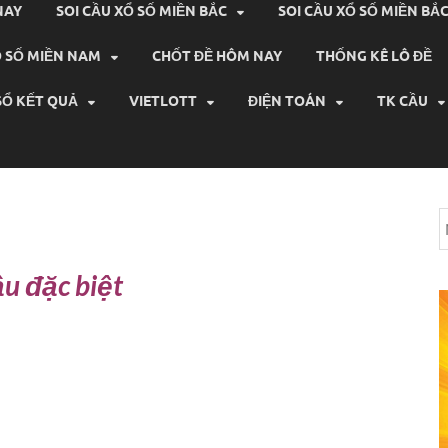
NAY
SOI CẦU XỔ SỐ MIỀN BẮC
SOI CẦU XỔ SỐ MIỀN BẮ
Ổ SỐ MIỀN NAM
CHỐT ĐỀ HÔM NAY
THỐNG KÊ LÔ ĐỀ
SỔ KẾT QUẢ
VIETLOTT
ĐIỆN TOÁN
TK CẦU
ầu đặc biệt