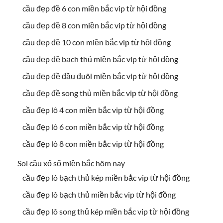
cầu đẹp đề 6 con miền bắc vip từ hội đồng
cầu đẹp đề 8 con miền bắc vip từ hội đồng
cầu đẹp đề 10 con miền bắc vip từ hội đồng
cầu đẹp đề bạch thủ miền bắc vip từ hội đồng
cầu đẹp đề đầu đuôi miền bắc vip từ hội đồng
cầu đẹp đề song thủ miền bắc vip từ hội đồng
cầu đẹp lô 4 con miền bắc vip từ hội đồng
cầu đẹp lô 6 con miền bắc vip từ hội đồng
cầu đẹp lô 8 con miền bắc vip từ hội đồng
Soi cầu xổ số miền bắc hôm nay
cầu đẹp lô bạch thủ kép miền bắc vip từ hội đồng
cầu đẹp lô bạch thủ miền bắc vip từ hội đồng
cầu đẹp lô song thủ kép miền bắc vip từ hội đồng