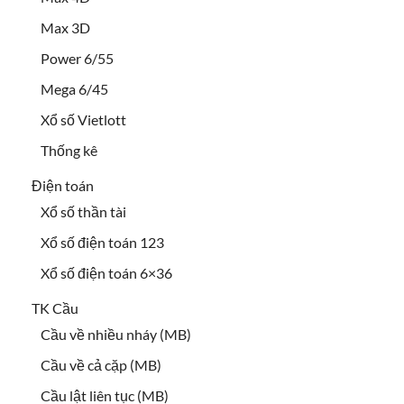
Max 3D
Power 6/55
Mega 6/45
Xổ số Vietlott
Thống kê
Điện toán
Xổ số thần tài
Xổ số điện toán 123
Xổ số điện toán 6×36
TK Cầu
Cầu về nhiều nháy (MB)
Cầu về cả cặp (MB)
Cầu lật liên tục (MB)