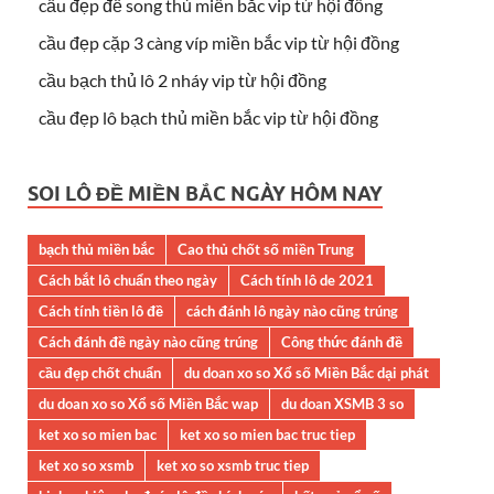
cầu đẹp đề song thủ miền bắc vip từ hội đồng
cầu đẹp cặp 3 càng víp miền bắc vip từ hội đồng
cầu bạch thủ lô 2 nháy vip từ hội đồng
cầu đẹp lô bạch thủ miền bắc vip từ hội đồng
SOI LÔ ĐỀ MIỀN BẮC NGÀY HÔM NAY
bạch thủ miền bắc
Cao thủ chốt số miền Trung
Cách bắt lô chuẩn theo ngày
Cách tính lô de 2021
Cách tính tiền lô đề
cách đánh lô ngày nào cũng trúng
Cách đánh đề ngày nào cũng trúng
Công thức đánh đề
cầu đẹp chốt chuẩn
du doan xo so Xổ số Miền Bắc dại phát
du doan xo so Xổ số Miền Bắc wap
du doan XSMB 3 so
ket xo so mien bac
ket xo so mien bac truc tiep
ket xo so xsmb
ket xo so xsmb truc tiep