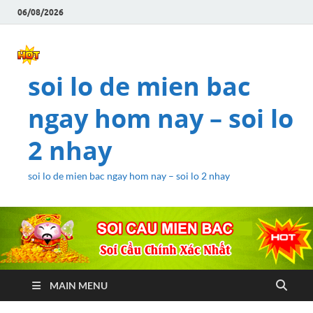
06/08/2026
soi lo de mien bac
ngay hom nay – soi lo
2 nhay
soi lo de mien bac ngay hom nay – soi lo 2 nhay
MAIN MENU