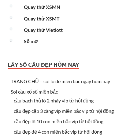
Quay thử XSMN
Quay thử XSMT
Quay thử Vietlott
Sổ mơ
LẤY SỐ CẦU ĐẸP HÔM NAY
TRANG CHỦ – soi lo de mien bac ngay hom nay
Soi cầu xổ số miền bắc
cầu bạch thủ lô 2 nháy vip từ hội đồng
cầu đẹp cặp 3 càng víp miền bắc vip từ hội đồng
cầu đẹp lô 10 con miền bắc vip từ hội đồng
cầu đẹp đề 4 con miền bắc vip từ hội đồng