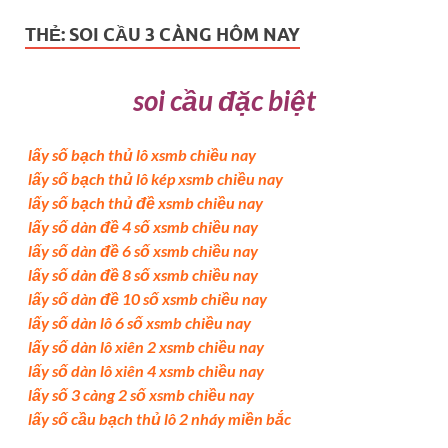
THẺ:
SOI CẦU 3 CÀNG HÔM NAY
soi cầu đặc biệt
lấy số bạch thủ lô xsmb chiều nay
lấy số bạch thủ lô kép xsmb chiều nay
lấy số bạch thủ đề xsmb chiều nay
lấy số dàn đề 4 số xsmb chiều nay
lấy số dàn đề 6 số xsmb chiều nay
lấy số dàn đề 8 số xsmb chiều nay
lấy số dàn đề 10 số xsmb chiều nay
lấy số dàn lô 6 số xsmb chiều nay
lấy số dàn lô xiên 2 xsmb chiều nay
lấy số dàn lô xiên 4 xsmb chiều nay
lấy số 3 càng 2 số xsmb chiều nay
lấy số cầu bạch thủ lô 2 nháy miền bắc