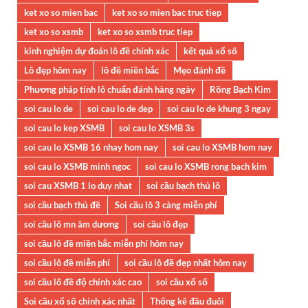
ket xo so mien bac
ket xo so mien bac truc tiep
ket xo so xsmb
ket xo so xsmb truc tiep
kinh nghiệm dự đoán lô đề chính xác
kết quả xổ số
Lô đẹp hôm nay
lô đề miền bắc
Mẹo đánh đề
Phương pháp tính lô chuẩn đánh hàng ngày
Rồng Bạch Kim
soi cau lo de
soi cau lo de dep
soi cau lo de khung 3 ngay
soi cau lo kep XSMB
soi cau lo XSMB 3s
soi cau lo XSMB 16 nhay hom nay
soi cau lo XSMB hom nay
soi cau lo XSMB minh ngoc
soi cau lo XSMB rong bach kim
soi cau XSMB 1 lo duy nhat
soi cầu bạch thủ lô
soi cầu bạch thủ đề
Soi cầu lô 3 càng miễn phí
soi cầu lô mn âm dương
soi cầu lô đẹp
soi cầu lô đề miền bắc miễn phí hôm nay
soi cầu lô đề miễn phí
soi cầu lô đề đẹp nhất hôm nay
soi cầu lô đề độ chính xác cao
soi cầu xổ số
Soi cầu xổ số chính xác nhất
Thống kê đầu đuôi