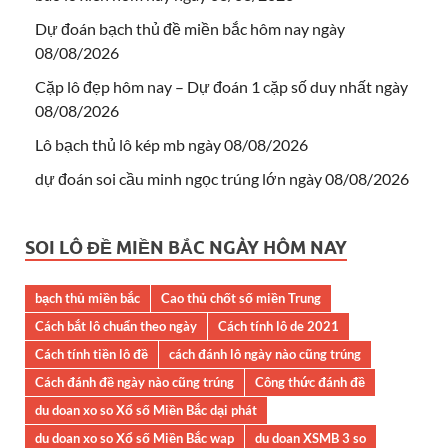
Dự đoán bạch thủ đề miền bắc hôm nay ngày
08/08/2026
Cặp lô đẹp hôm nay – Dự đoán 1 cặp số duy nhất ngày
08/08/2026
Lô bạch thủ lô kép mb ngày 08/08/2026
dự đoán soi cầu minh ngọc trúng lớn ngày 08/08/2026
SOI LÔ ĐỀ MIỀN BẮC NGÀY HÔM NAY
bạch thủ miền bắc
Cao thủ chốt số miền Trung
Cách bắt lô chuẩn theo ngày
Cách tính lô de 2021
Cách tính tiền lô đề
cách đánh lô ngày nào cũng trúng
Cách đánh đề ngày nào cũng trúng
Công thức đánh đề
du doan xo so Xổ số Miền Bắc dại phát
du doan xo so Xổ số Miền Bắc wap
du doan XSMB 3 so