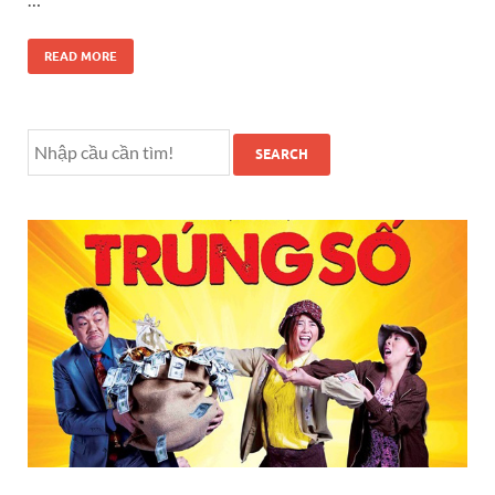
READ MORE
SEARCH