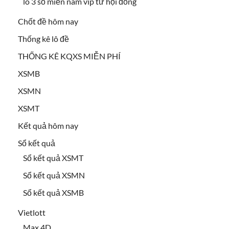
lô 3 số miền nam vip từ hội đồng
Chốt đề hôm nay
Thống kê lô đề
THỐNG KÊ KQXS MIỄN PHÍ
XSMB
XSMN
XSMT
Kết quả hôm nay
Sổ kết quả
Sổ kết quả XSMT
Sổ kết quả XSMN
Sổ kết quả XSMB
Vietlott
Max 4D