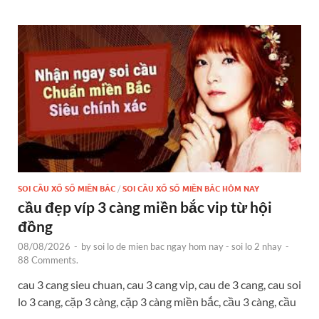
SOI CẦU XỔ SỐ MIỀN BẮC
/
SOI CẦU XỔ SỐ MIỀN BẮC HÔM NAY
cầu đẹp víp 3 càng miền bắc vip từ hội
đồng
08/08/2026
-
by
soi lo de mien bac ngay hom nay - soi lo 2 nhay
-
88 Comments.
cau 3 cang sieu chuan, cau 3 cang vip, cau de 3 cang, cau soi
lo 3 cang, cặp 3 càng, cặp 3 càng miền bắc, cầu 3 càng, cầu
…