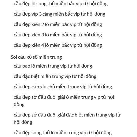
cầu đẹp lô song thủ miền bắc vip từ hội đồng
cầu đẹp víp 3 càng miền bắc vip từ hội đồng
cầu đẹp xiên 2 lô miền bắc vip từ hội đồng
cầu đẹp xiên 3 lô miền bắc vip từ hội đồng
cầu đẹp xiên 4 lô miền bắc vip từ hội đồng
Soi cầu xổ số miền trung
cầu bao lô miền trung vip từ hội đồng
cầu đặc biệt miền trung vip từ hội đồng
cầu đẹp cặp xíu chủ miền trung vip từ hội đồng
cầu đẹp sớ đầu đuôi giải 8 miền trung vip từ hội
đồng
cầu đẹp sớ đầu đuôi giải đặc biệt miền trung vip từ
hội đồng
cầu đẹp song thủ lô miền trung vip từ hội đồng