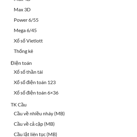
Max 3D
Power 6/55
Mega 6/45
Xổ số Vietlott
Thống kê
Điện toán
Xổ số thần tài
Xổ số điện toán 123
Xổ số điện toán 6×36
TK Cầu
Cầu về nhiều nháy (MB)
Cầu về cả cặp (MB)
Cầu lật liên tục (MB)