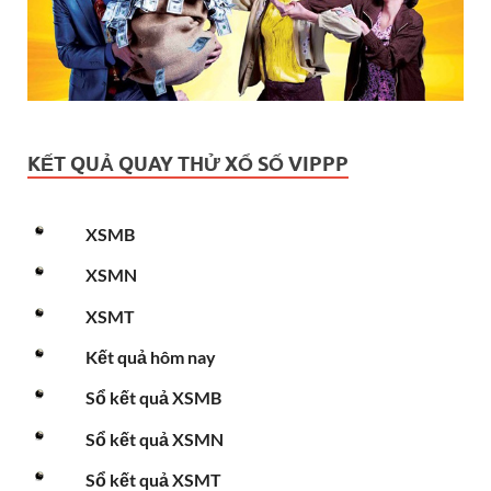
KẾT QUẢ QUAY THỬ XỔ SỐ VIPPP
XSMB
XSMN
XSMT
Kết quả hôm nay
Sổ kết quả XSMB
Sổ kết quả XSMN
Sổ kết quả XSMT