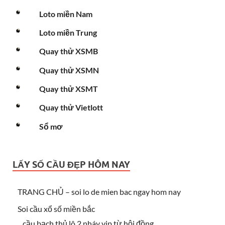
Loto miền Nam
Loto miền Trung
Quay thử XSMB
Quay thử XSMN
Quay thử XSMT
Quay thử Vietlott
Sổ mơ
LẤY SỐ CẦU ĐẸP HÔM NAY
TRANG CHỦ – soi lo de mien bac ngay hom nay
Soi cầu xổ số miền bắc
cầu bạch thủ lô 2 nháy vip từ hội đồng