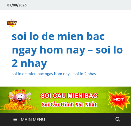
07/08/2026
soi lo de mien bac
ngay hom nay – soi lo
2 nhay
soi lo de mien bac ngay hom nay – soi lo 2 nhay
MAIN MENU