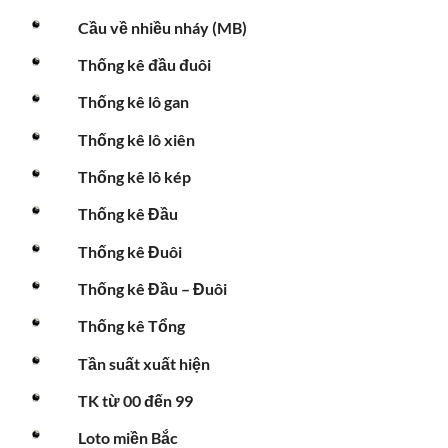
Cầu về nhiều nháy (MB)
Thống kê đầu đuôi
Thống kê lô gan
Thống kê lô xiên
Thống kê lô kép
Thống kê Đầu
Thống kê Đuôi
Thống kê Đầu – Đuôi
Thống kê Tổng
Tần suất xuất hiện
TK từ 00 đến 99
Loto miền Bắc