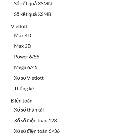
Sổ kết quả XSMN
Sổ kết quả XSMB
Vietlott
Max 4D
Max 3D
Power 6/55
Mega 6/45
Xổ số Vietlott
Thống kê
Điện toán
Xổ số thần tài
Xổ số điện toán 123
Xổ số điện toán 6×36