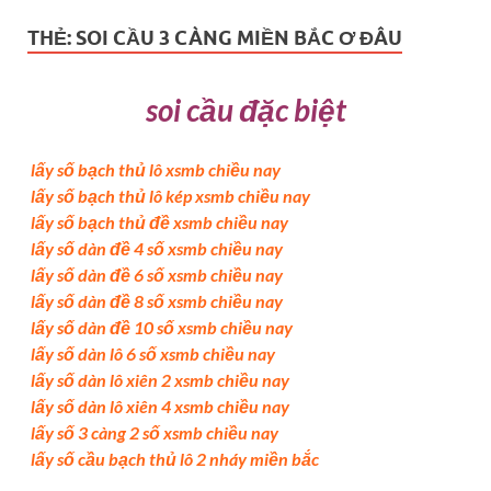
THẺ:
SOI CẦU 3 CÀNG MIỀN BẮC Ơ ĐÂU
soi cầu đặc biệt
lấy số bạch thủ lô xsmb chiều nay
lấy số bạch thủ lô kép xsmb chiều nay
lấy số bạch thủ đề xsmb chiều nay
lấy số dàn đề 4 số xsmb chiều nay
lấy số dàn đề 6 số xsmb chiều nay
lấy số dàn đề 8 số xsmb chiều nay
lấy số dàn đề 10 số xsmb chiều nay
lấy số dàn lô 6 số xsmb chiều nay
lấy số dàn lô xiên 2 xsmb chiều nay
lấy số dàn lô xiên 4 xsmb chiều nay
lấy số 3 càng 2 số xsmb chiều nay
lấy số cầu bạch thủ lô 2 nháy miền bắc