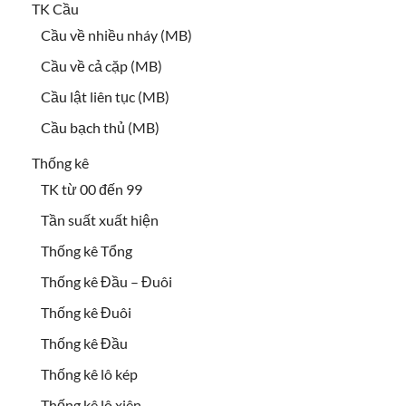
TK Cầu
Cầu về nhiều nháy (MB)
Cầu về cả cặp (MB)
Cầu lật liên tục (MB)
Cầu bạch thủ (MB)
Thống kê
TK từ 00 đến 99
Tần suất xuất hiện
Thống kê Tổng
Thống kê Đầu – Đuôi
Thống kê Đuôi
Thống kê Đầu
Thống kê lô kép
Thống kê lô xiên