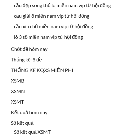
cầu đẹp song thủ lô miền nam vip từ hội đồng
cầu giải 8 miền nam vip từ hội đồng
cầu xíu chủ miền nam vip từ hội đồng
lô 3 số miền nam vip từ hội đồng
Chốt đề hôm nay
Thống kê lô đề
THỐNG KÊ KQXS MIỄN PHÍ
XSMB
XSMN
XSMT
Kết quả hôm nay
Sổ kết quả
Sổ kết quả XSMT