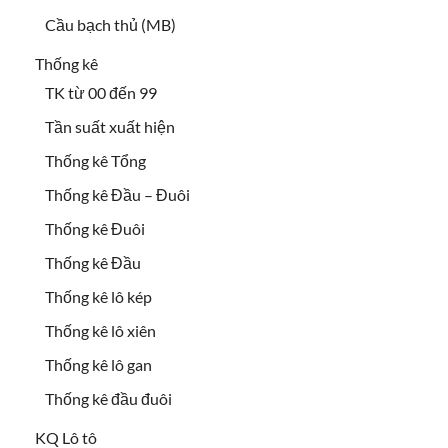
Cầu bạch thủ (MB)
Thống kê
TK từ 00 đến 99
Tần suất xuất hiện
Thống kê Tổng
Thống kê Đầu – Đuôi
Thống kê Đuôi
Thống kê Đầu
Thống kê lô kép
Thống kê lô xiên
Thống kê lô gan
Thống kê đầu đuôi
KQ Lô tô