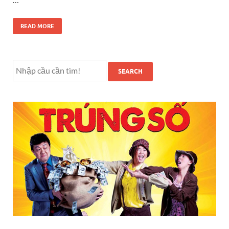
READ MORE
SEARCH