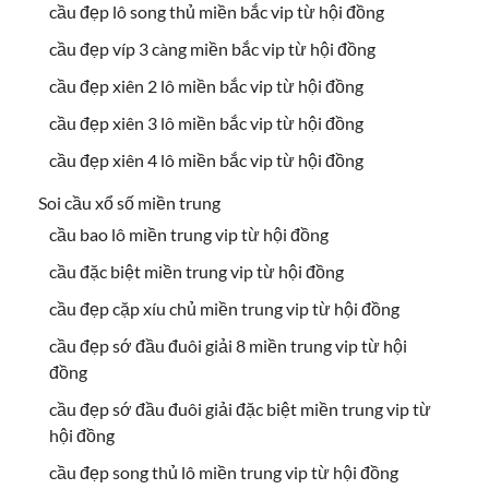
cầu đẹp lô song thủ miền bắc vip từ hội đồng
cầu đẹp víp 3 càng miền bắc vip từ hội đồng
cầu đẹp xiên 2 lô miền bắc vip từ hội đồng
cầu đẹp xiên 3 lô miền bắc vip từ hội đồng
cầu đẹp xiên 4 lô miền bắc vip từ hội đồng
Soi cầu xổ số miền trung
cầu bao lô miền trung vip từ hội đồng
cầu đặc biệt miền trung vip từ hội đồng
cầu đẹp cặp xíu chủ miền trung vip từ hội đồng
cầu đẹp sớ đầu đuôi giải 8 miền trung vip từ hội
đồng
cầu đẹp sớ đầu đuôi giải đặc biệt miền trung vip từ
hội đồng
cầu đẹp song thủ lô miền trung vip từ hội đồng