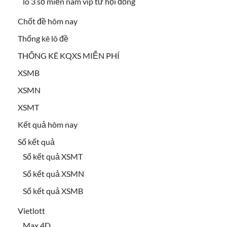
lô 3 số miền nam vip từ hội đồng
Chốt đề hôm nay
Thống kê lô đề
THỐNG KÊ KQXS MIỄN PHÍ
XSMB
XSMN
XSMT
Kết quả hôm nay
Sổ kết quả
Sổ kết quả XSMT
Sổ kết quả XSMN
Sổ kết quả XSMB
Vietlott
Max 4D