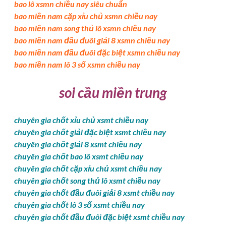
bao lô xsmn chiều nay siêu chuẩn
bao miền nam cặp xỉu chủ xsmn chiều nay
bao miền nam song thủ lô xsmn chiều nay
bao miền nam đầu đuôi giải 8 xsmn chiều nay
bao miền nam đầu đuôi đặc biệt xsmn chiều nay
bao miền nam lô 3 số xsmn chiều nay
soi cầu miền trung
chuyên gia chốt xỉu chủ xsmt chiều nay
chuyên gia chốt giải đặc biệt xsmt chiều nay
chuyên gia chốt giải 8 xsmt chiều nay
chuyên gia chốt bao lô xsmt chiều nay
chuyên gia chốt cặp xỉu chủ xsmt chiều nay
chuyên gia chốt song thủ lô xsmt chiều nay
chuyên gia chốt đầu đuôi giải 8 xsmt chiều nay
chuyên gia chốt lô 3 số xsmt chiều nay
chuyên gia chốt đầu đuôi đặc biệt xsmt chiều nay