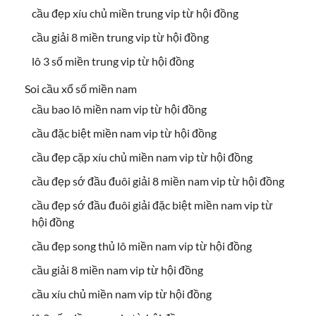
cầu đẹp xíu chủ miền trung vip từ hội đồng
cầu giải 8 miền trung vip từ hội đồng
lô 3 số miền trung vip từ hội đồng
Soi cầu xổ số miền nam
cầu bao lô miền nam vip từ hội đồng
cầu đặc biệt miền nam vip từ hội đồng
cầu đẹp cặp xíu chủ miền nam vip từ hội đồng
cầu đẹp sớ đầu đuôi giải 8 miền nam vip từ hội đồng
cầu đẹp sớ đầu đuôi giải đặc biệt miền nam vip từ
hội đồng
cầu đẹp song thủ lô miền nam vip từ hội đồng
cầu giải 8 miền nam vip từ hội đồng
cầu xíu chủ miền nam vip từ hội đồng