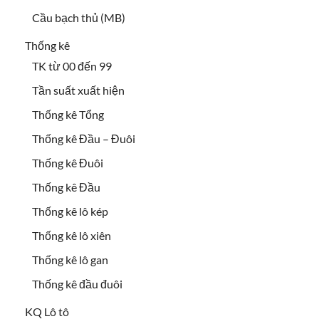
Cầu bạch thủ (MB)
Thống kê
TK từ 00 đến 99
Tần suất xuất hiện
Thống kê Tổng
Thống kê Đầu – Đuôi
Thống kê Đuôi
Thống kê Đầu
Thống kê lô kép
Thống kê lô xiên
Thống kê lô gan
Thống kê đầu đuôi
KQ Lô tô