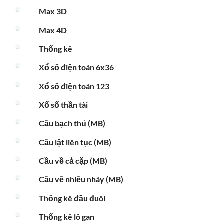
Max 3D
Max 4D
Thống kê
Xổ số điện toán 6x36
Xổ số điện toán 123
Xổ số thần tài
Cầu bạch thủ (MB)
Cầu lật liên tục (MB)
Cầu về cả cặp (MB)
Cầu về nhiều nháy (MB)
Thống kê đầu đuôi
Thống kê lô gan