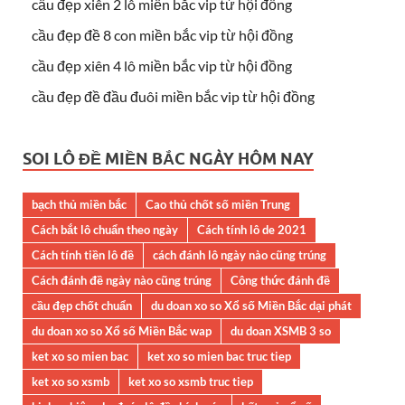
cầu đẹp xiên 2 lô miền bắc vip từ hội đồng
cầu đẹp đề 8 con miền bắc vip từ hội đồng
cầu đẹp xiên 4 lô miền bắc vip từ hội đồng
cầu đẹp đề đầu đuôi miền bắc vip từ hội đồng
SOI LÔ ĐỀ MIỀN BẮC NGÀY HÔM NAY
bạch thủ miền bắc
Cao thủ chốt số miền Trung
Cách bắt lô chuẩn theo ngày
Cách tính lô de 2021
Cách tính tiền lô đề
cách đánh lô ngày nào cũng trúng
Cách đánh đề ngày nào cũng trúng
Công thức đánh đề
cầu đẹp chốt chuẩn
du doan xo so Xổ số Miền Bắc dại phát
du doan xo so Xổ số Miền Bắc wap
du doan XSMB 3 so
ket xo so mien bac
ket xo so mien bac truc tiep
ket xo so xsmb
ket xo so xsmb truc tiep