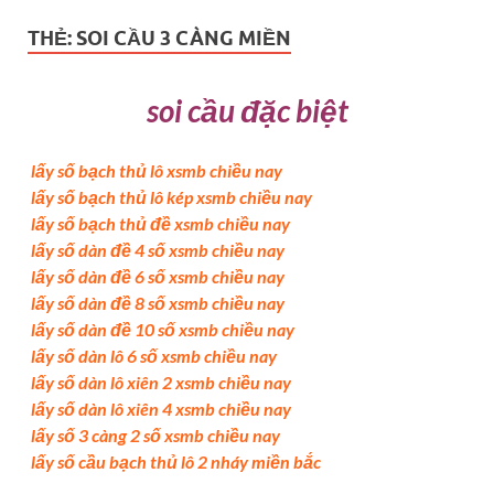
THẺ:
SOI CẦU 3 CÀNG MIỀN
soi cầu đặc biệt
lấy số bạch thủ lô xsmb chiều nay
lấy số bạch thủ lô kép xsmb chiều nay
lấy số bạch thủ đề xsmb chiều nay
lấy số dàn đề 4 số xsmb chiều nay
lấy số dàn đề 6 số xsmb chiều nay
lấy số dàn đề 8 số xsmb chiều nay
lấy số dàn đề 10 số xsmb chiều nay
lấy số dàn lô 6 số xsmb chiều nay
lấy số dàn lô xiên 2 xsmb chiều nay
lấy số dàn lô xiên 4 xsmb chiều nay
lấy số 3 càng 2 số xsmb chiều nay
lấy số cầu bạch thủ lô 2 nháy miền bắc