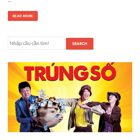
READ MORE
SEARCH