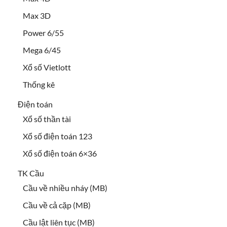
Max 3D
Power 6/55
Mega 6/45
Xổ số Vietlott
Thống kê
Điện toán
Xổ số thần tài
Xổ số điện toán 123
Xổ số điện toán 6×36
TK Cầu
Cầu về nhiều nháy (MB)
Cầu về cả cặp (MB)
Cầu lật liên tục (MB)