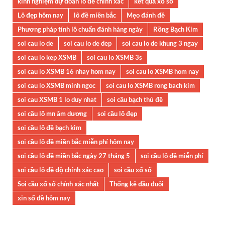
kinh nghiệm dự đoán lô đề chính xác
kết quả xổ số
Lô đẹp hôm nay
lô đề miền bắc
Mẹo đánh đề
Phương pháp tính lô chuẩn đánh hàng ngày
Rồng Bạch Kim
soi cau lo de
soi cau lo de dep
soi cau lo de khung 3 ngay
soi cau lo kep XSMB
soi cau lo XSMB 3s
soi cau lo XSMB 16 nhay hom nay
soi cau lo XSMB hom nay
soi cau lo XSMB minh ngoc
soi cau lo XSMB rong bach kim
soi cau XSMB 1 lo duy nhat
soi cầu bạch thủ đề
soi cầu lô mn âm dương
soi cầu lô đẹp
soi cầu lô đề bạch kim
soi cầu lô đề miền bắc miễn phí hôm nay
soi cầu lô đề miền bắc ngày 27 tháng 5
soi cầu lô đề miễn phí
soi cầu lô đề độ chính xác cao
soi cầu xổ số
Soi cầu xổ số chính xác nhất
Thống kê đầu đuôi
xin số đề hôm nay