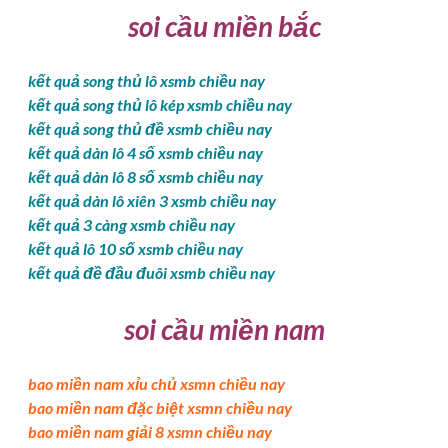
soi cầu miền bắc
kết quả song thủ lô xsmb chiều nay
kết quả song thủ lô kép xsmb chiều nay
kết quả song thủ đề xsmb chiều nay
kết quả dàn lô 4 số xsmb chiều nay
kết quả dàn lô 8 số xsmb chiều nay
kết quả dàn lô xiên 3 xsmb chiều nay
kết quả 3 càng xsmb chiều nay
kết quả lô 10 số xsmb chiều nay
kết quả đề đầu đuôi xsmb chiều nay
soi cầu miền nam
bao miền nam xỉu chủ xsmn chiều nay
bao miền nam đặc biệt xsmn chiều nay
bao miền nam giải 8 xsmn chiều nay