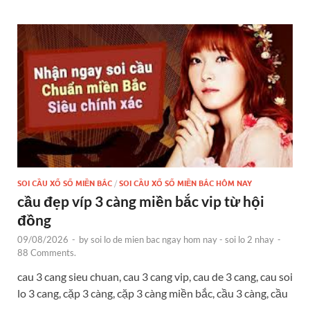
SOI CẦU XỔ SỐ MIỀN BẮC
/
SOI CẦU XỔ SỐ MIỀN BẮC HÔM NAY
cầu đẹp víp 3 càng miền bắc vip từ hội
đồng
09/08/2026
-
by
soi lo de mien bac ngay hom nay - soi lo 2 nhay
-
88 Comments.
cau 3 cang sieu chuan, cau 3 cang vip, cau de 3 cang, cau soi
lo 3 cang, cặp 3 càng, cặp 3 càng miền bắc, cầu 3 càng, cầu
…