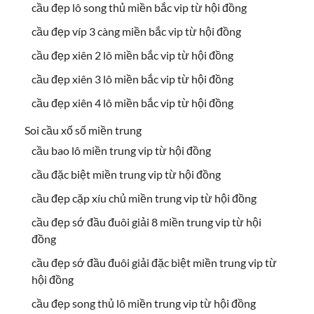
cầu đẹp lô song thủ miền bắc vip từ hội đồng
cầu đẹp víp 3 càng miền bắc vip từ hội đồng
cầu đẹp xiên 2 lô miền bắc vip từ hội đồng
cầu đẹp xiên 3 lô miền bắc vip từ hội đồng
cầu đẹp xiên 4 lô miền bắc vip từ hội đồng
Soi cầu xổ số miền trung
cầu bao lô miền trung vip từ hội đồng
cầu đặc biệt miền trung vip từ hội đồng
cầu đẹp cặp xíu chủ miền trung vip từ hội đồng
cầu đẹp sớ đầu đuôi giải 8 miền trung vip từ hội
đồng
cầu đẹp sớ đầu đuôi giải đặc biệt miền trung vip từ
hội đồng
cầu đẹp song thủ lô miền trung vip từ hội đồng