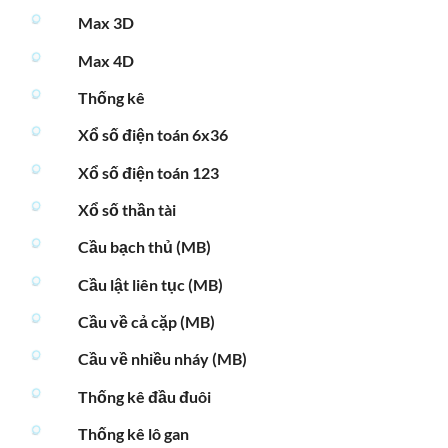
Max 3D
Max 4D
Thống kê
Xổ số điện toán 6x36
Xổ số điện toán 123
Xổ số thần tài
Cầu bạch thủ (MB)
Cầu lật liên tục (MB)
Cầu về cả cặp (MB)
Cầu về nhiều nháy (MB)
Thống kê đầu đuôi
Thống kê lô gan