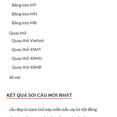
Bảng loto MT
Bảng loto MN
Bảng loto MB
Quay thử
Quay thử Vietlott
Quay thử XSMT
Quay thử XSMN
Quay thử XSMB
Sổ mơ
KẾT QUẢ SOI CẦU MỚI NHẤT
cầu đẹp lô bạch thủ kép miền bắc vip từ hội đồng