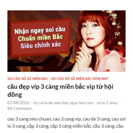
SOI CẦU XỔ SỐ MIỀN BẮC
/
SOI CẦU XỔ SỐ MIỀN BẮC HÔM NAY
cầu đẹp víp 3 càng miền bắc vip từ hội
đồng
07/08/2026
-
by
soi lo de mien bac ngay hom nay - soi lo 2 nhay
-
88 Comments.
cau 3 cang sieu chuan, cau 3 cang vip, cau de 3 cang, cau soi
lo 3 cang, cặp 3 càng, cặp 3 càng miền bắc, cầu 3 càng, cầu
…