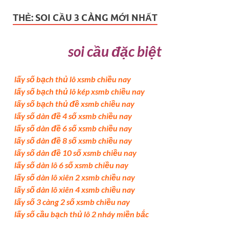
THẺ:
SOI CẦU 3 CÀNG MỚI NHẤT
soi cầu đặc biệt
lấy số bạch thủ lô xsmb chiều nay
lấy số bạch thủ lô kép xsmb chiều nay
lấy số bạch thủ đề xsmb chiều nay
lấy số dàn đề 4 số xsmb chiều nay
lấy số dàn đề 6 số xsmb chiều nay
lấy số dàn đề 8 số xsmb chiều nay
lấy số dàn đề 10 số xsmb chiều nay
lấy số dàn lô 6 số xsmb chiều nay
lấy số dàn lô xiên 2 xsmb chiều nay
lấy số dàn lô xiên 4 xsmb chiều nay
lấy số 3 càng 2 số xsmb chiều nay
lấy số cầu bạch thủ lô 2 nháy miền bắc