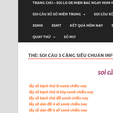
TRANG CHỦ – SOI LO DE MIEN BAC NGAY HOM 
SOI CẦU XỔ SỐ MIỀN TRUNG
SOI CẦU X
XSMN
XSMT
KẾT QUẢ HÔM NAY
QUAY THỬ
SỔ MƠ
THẺ:
SOI CẦU 3 CÀNG SIÊU CHUẨN IN
soi c
lấy số bạch thủ lô xsmb chiều nay
lấy số bạch thủ lô kép xsmb chiều nay
lấy số bạch thủ đề xsmb chiều nay
lấy số dàn đề 4 số xsmb chiều nay
lấy số dàn đề 6 số xsmb chiều nay