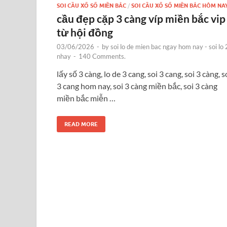
SOI CẦU XỔ SỐ MIỀN BẮC
/
SOI CẦU XỔ SỐ MIỀN BẮC HÔM NA
cầu đẹp cặp 3 càng víp miền bắc vip
từ hội đồng
03/06/2026
-
by
soi lo de mien bac ngay hom nay - soi lo 
nhay
-
140 Comments.
lấy số 3 càng, lo de 3 cang, soi 3 cang, soi 3 càng, s
3 cang hom nay, soi 3 càng miền bắc, soi 3 càng
miền bắc miễn …
READ MORE