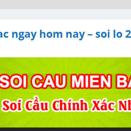
ac ngay hom nay – soi lo 