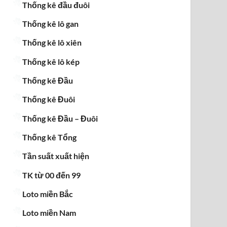
Thống kê đầu đuôi
Thống kê lô gan
Thống kê lô xiên
Thống kê lô kép
Thống kê Đầu
Thống kê Đuôi
Thống kê Đầu – Đuôi
Thống kê Tổng
Tần suất xuất hiện
TK từ 00 đến 99
Loto miền Bắc
Loto miền Nam