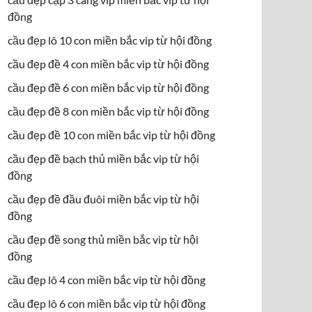
đồng
cầu đẹp lô 10 con miền bắc vip từ hội đồng
cầu đẹp đề 4 con miền bắc vip từ hội đồng
cầu đẹp đề 6 con miền bắc vip từ hội đồng
cầu đẹp đề 8 con miền bắc vip từ hội đồng
cầu đẹp đề 10 con miền bắc vip từ hội đồng
cầu đẹp đề bạch thủ miền bắc vip từ hội
đồng
cầu đẹp đề đầu đuôi miền bắc vip từ hội
đồng
cầu đẹp đề song thủ miền bắc vip từ hội
đồng
cầu đẹp lô 4 con miền bắc vip từ hội đồng
cầu đẹp lô 6 con miền bắc vip từ hội đồng