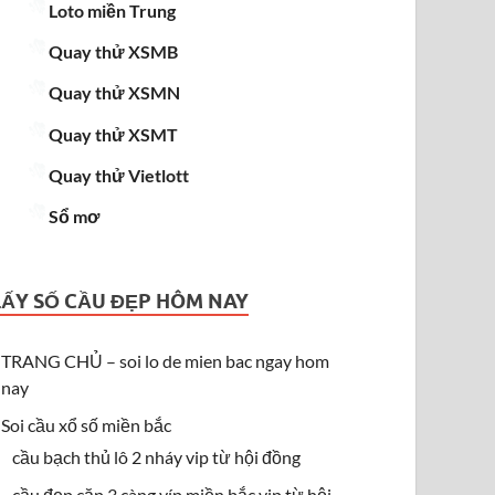
Loto miền Trung
Quay thử XSMB
Quay thử XSMN
Quay thử XSMT
Quay thử Vietlott
Sổ mơ
LẤY SỐ CẦU ĐẸP HÔM NAY
TRANG CHỦ – soi lo de mien bac ngay hom
nay
Soi cầu xổ số miền bắc
cầu bạch thủ lô 2 nháy vip từ hội đồng
cầu đẹp cặp 3 càng víp miền bắc vip từ hội