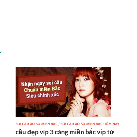
y
SOI CẦU XỔ SỐ MIỀN BẮC
/
SOI CẦU XỔ SỐ MIỀN BẮC HÔM NAY
cầu đẹp víp 3 càng miền bắc vip từ