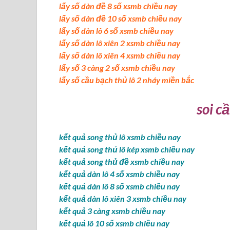
lấy số dàn đề 8 số xsmb chiều nay
lấy số dàn đề 10 số xsmb chiều nay
lấy số dàn lô 6 số xsmb chiều nay
lấy số dàn lô xiên 2 xsmb chiều nay
lấy số dàn lô xiên 4 xsmb chiều nay
lấy số 3 càng 2 số xsmb chiều nay
lấy số cầu bạch thủ lô 2 nháy miền bắc
soi c
kết quả song thủ lô xsmb chiều nay
kết quả song thủ lô kép xsmb chiều nay
kết quả song thủ đề xsmb chiều nay
kết quả dàn lô 4 số xsmb chiều nay
kết quả dàn lô 8 số xsmb chiều nay
kết quả dàn lô xiên 3 xsmb chiều nay
kết quả 3 càng xsmb chiều nay
kết quả lô 10 số xsmb chiều nay