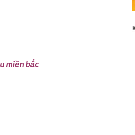
ầu miền bắc