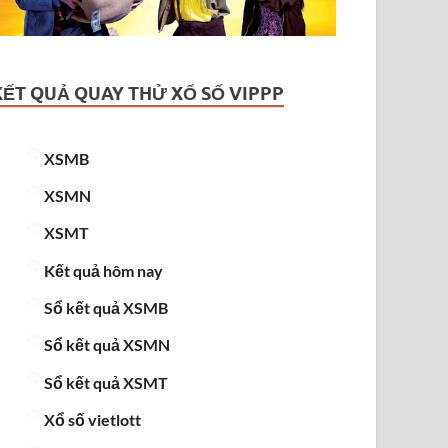
KẾT QUẢ QUAY THỬ XỔ SỐ VIPPP
XSMB
XSMN
XSMT
Kết quả hôm nay
Sổ kết quả XSMB
Sổ kết quả XSMN
Sổ kết quả XSMT
Xổ số vietlott