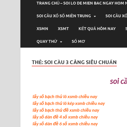
TRANG CHỦ – SOI LO DE MIEN BAC NGAY HOM 
SOI CẦU XỔ SỐ MIỀN TRUNG
SOI CẦU X
XSMN
XSMT
KẾT QUẢ HÔM NAY
QUAY THỬ
SỔ MƠ
THẺ:
SOI CẦU 3 CÀNG SIÊU CHUẨN
soi c
lấy số bạch thủ lô xsmb chiều nay
lấy số bạch thủ lô kép xsmb chiều nay
lấy số bạch thủ đề xsmb chiều nay
lấy số dàn đề 4 số xsmb chiều nay
lấy số dàn đề 6 số xsmb chiều nay