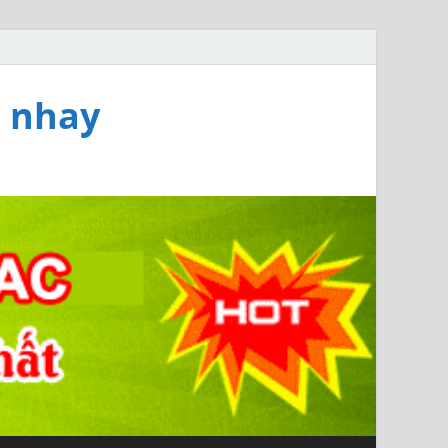
2 nhay