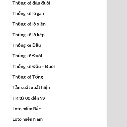
Thống kê đầu đuôi
Thống kê lô gan
Thống kê lô xiên
Thống kê lô kép
Thống kê Đầu
Thống kê Đuôi
Thống kê Đầu – Đuôi
Thống kê Tổng
Tần suất xuất hiện
TK từ 00 đến 99
Loto miền Bắc
Loto miền Nam