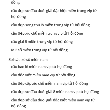
đồng
cầu đẹp sớ đầu đuôi giải đặc biệt miền trung vip từ
hội đồng
cầu đẹp song thủ lô miền trung vip từ hội đồng
cầu đẹp xíu chủ miền trung vip từ hội đồng
cầu giải 8 miền trung vip từ hội đồng
lô 3 số miền trung vip từ hội đồng
Soi cầu xổ số miền nam
cầu bao lô miền nam vip từ hội đồng
cầu đặc biệt miền nam vip từ hội đồng
cầu đẹp cặp xíu chủ miền nam vip từ hội đồng
cầu đẹp sớ đầu đuôi giải 8 miền nam vip từ hội đồng
cầu đẹp sớ đầu đuôi giải đặc biệt miền nam vip từ
hội đồng