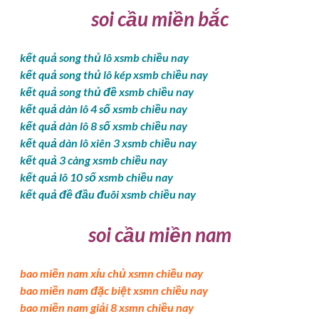
soi cầu miền bắc
kết quả song thủ lô xsmb chiều nay
kết quả song thủ lô kép xsmb chiều nay
kết quả song thủ đề xsmb chiều nay
kết quả dàn lô 4 số xsmb chiều nay
kết quả dàn lô 8 số xsmb chiều nay
kết quả dàn lô xiên 3 xsmb chiều nay
kết quả 3 càng xsmb chiều nay
kết quả lô 10 số xsmb chiều nay
kết quả đề đầu đuôi xsmb chiều nay
soi cầu miền nam
bao miền nam xỉu chủ xsmn chiều nay
bao miền nam đặc biệt xsmn chiều nay
bao miền nam giải 8 xsmn chiều nay