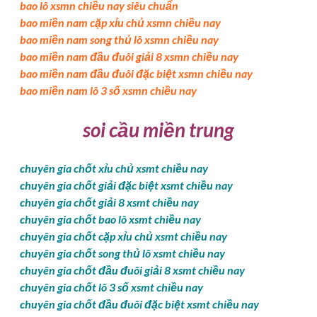
bao lô xsmn chiều nay siêu chuẩn
bao miền nam cặp xỉu chủ xsmn chiều nay
bao miền nam song thủ lô xsmn chiều nay
bao miền nam đầu đuôi giải 8 xsmn chiều nay
bao miền nam đầu đuôi đặc biệt xsmn chiều nay
bao miền nam lô 3 số xsmn chiều nay
soi cầu miền trung
chuyên gia chốt xỉu chủ xsmt chiều nay
chuyên gia chốt giải đặc biệt xsmt chiều nay
chuyên gia chốt giải 8 xsmt chiều nay
chuyên gia chốt bao lô xsmt chiều nay
chuyên gia chốt cặp xỉu chủ xsmt chiều nay
chuyên gia chốt song thủ lô xsmt chiều nay
chuyên gia chốt đầu đuôi giải 8 xsmt chiều nay
chuyên gia chốt lô 3 số xsmt chiều nay
chuyên gia chốt đầu đuôi đặc biệt xsmt chiều nay