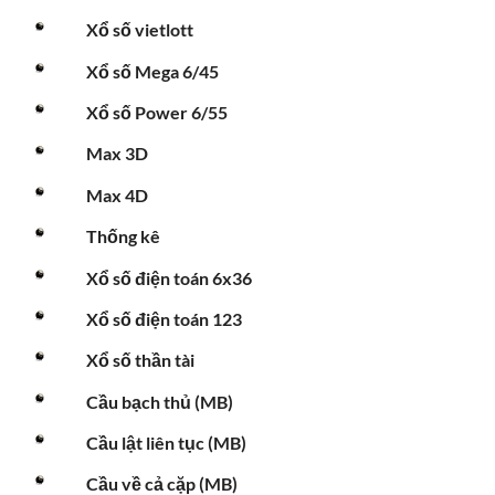
Xổ số vietlott
Xổ số Mega 6/45
Xổ số Power 6/55
Max 3D
Max 4D
Thống kê
Xổ số điện toán 6x36
Xổ số điện toán 123
Xổ số thần tài
Cầu bạch thủ (MB)
Cầu lật liên tục (MB)
Cầu về cả cặp (MB)