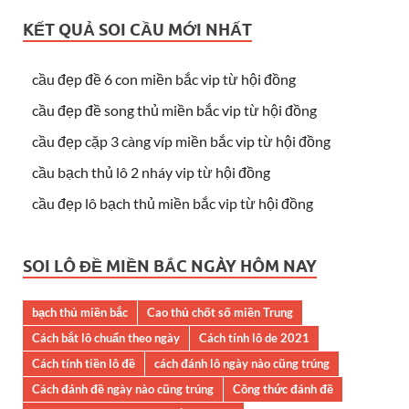
KẾT QUẢ SOI CẦU MỚI NHẤT
cầu đẹp đề 6 con miền bắc vip từ hội đồng
cầu đẹp đề song thủ miền bắc vip từ hội đồng
cầu đẹp cặp 3 càng víp miền bắc vip từ hội đồng
cầu bạch thủ lô 2 nháy vip từ hội đồng
cầu đẹp lô bạch thủ miền bắc vip từ hội đồng
SOI LÔ ĐỀ MIỀN BẮC NGÀY HÔM NAY
bạch thủ miền bắc
Cao thủ chốt số miền Trung
Cách bắt lô chuẩn theo ngày
Cách tính lô de 2021
Cách tính tiền lô đề
cách đánh lô ngày nào cũng trúng
Cách đánh đề ngày nào cũng trúng
Công thức đánh đề