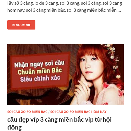
lấy số 3 càng, lo de 3 cang, soi 3 cang, soi 3 càng, soi 3 cang
hom nay, soi 3 càng miền bắc, soi 3 càng miền bắc miễn …
READ MORE
SOI CẦU XỔ SỐ MIỀN BẮC
/
SOI CẦU XỔ SỐ MIỀN BẮC HÔM NAY
cầu đẹp víp 3 càng miền bắc vip từ hội
đồng