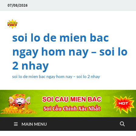
07/08/2026
soi lo de mien bac
ngay hom nay – soi lo
2 nhay
soi lo de mien bac ngay hom nay – soi lo 2 nhay
MAIN MENU