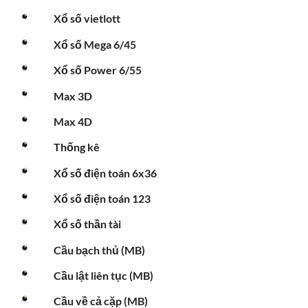
Xổ số vietlott
Xổ số Mega 6/45
Xổ số Power 6/55
Max 3D
Max 4D
Thống kê
Xổ số điện toán 6x36
Xổ số điện toán 123
Xổ số thần tài
Cầu bạch thủ (MB)
Cầu lật liên tục (MB)
Cầu về cả cặp (MB)