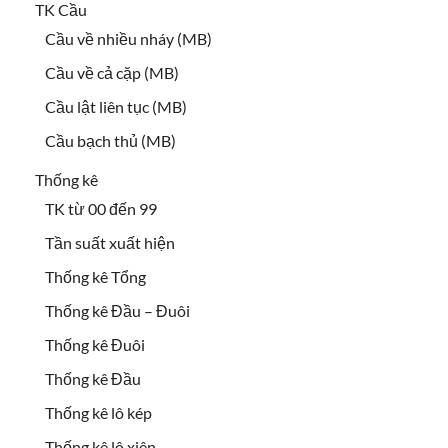
TK Cầu
Cầu về nhiều nháy (MB)
Cầu về cả cặp (MB)
Cầu lật liên tục (MB)
Cầu bạch thủ (MB)
Thống kê
TK từ 00 đến 99
Tần suất xuất hiện
Thống kê Tổng
Thống kê Đầu – Đuôi
Thống kê Đuôi
Thống kê Đầu
Thống kê lô kép
Thống kê lô xiên