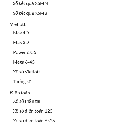
Sổ kết quả XSMN
Sổ kết quả XSMB
Vietlott
Max 4D
Max 3D
Power 6/55
Mega 6/45
Xổ số Vietlott
Thống kê
Điện toán
Xổ số thần tài
Xổ số điện toán 123
Xổ số điện toán 6×36