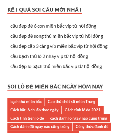
KẾT QUẢ SOI CẦU MỚI NHẤT
cầu đẹp đề 6 con miền bắc vip từ hội đồng
cầu đẹp đề song thủ miền bắc vip từ hội đồng
cầu đẹp cặp 3 càng víp miền bắc vip từ hội đồng
cầu bạch thủ lô 2 nháy vip từ hội đồng
cầu đẹp lô bạch thủ miền bắc vip từ hội đồng
SOI LÔ ĐỀ MIỀN BẮC NGÀY HÔM NAY
bạch thủ miền bắc
Cao thủ chốt số miền Trung
Cách bắt lô chuẩn theo ngày
Cách tính lô de 2021
Cách tính tiền lô đề
cách đánh lô ngày nào cũng trúng
Cách đánh đề ngày nào cũng trúng
Công thức đánh đề