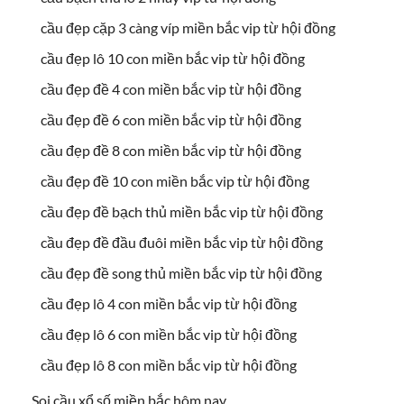
cầu đẹp cặp 3 càng víp miền bắc vip từ hội đồng
cầu đẹp lô 10 con miền bắc vip từ hội đồng
cầu đẹp đề 4 con miền bắc vip từ hội đồng
cầu đẹp đề 6 con miền bắc vip từ hội đồng
cầu đẹp đề 8 con miền bắc vip từ hội đồng
cầu đẹp đề 10 con miền bắc vip từ hội đồng
cầu đẹp đề bạch thủ miền bắc vip từ hội đồng
cầu đẹp đề đầu đuôi miền bắc vip từ hội đồng
cầu đẹp đề song thủ miền bắc vip từ hội đồng
cầu đẹp lô 4 con miền bắc vip từ hội đồng
cầu đẹp lô 6 con miền bắc vip từ hội đồng
cầu đẹp lô 8 con miền bắc vip từ hội đồng
Soi cầu xổ số miền bắc hôm nay