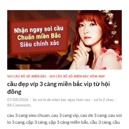
SOI CẦU XỔ SỐ MIỀN BẮC
/
SOI CẦU XỔ SỐ MIỀN BẮC HÔM NAY
cầu đẹp víp 3 càng miền bắc vip từ hội
đồng
07/08/2026
-
by
soi lo de mien bac ngay hom nay - soi lo 2 nhay
-
88 Comments.
cau 3 cang sieu chuan, cau 3 cang vip, cau de 3 cang, cau soi
lo 3 cang, cặp 3 càng, cặp 3 càng miền bắc, cầu 3 càng, cầu
…