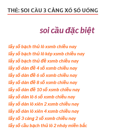
THẺ:
SOI CẦU 3 CÀNG XỔ SỐ UỐNG
soi cầu đặc biệt
lấy số bạch thủ lô xsmb chiều nay
lấy số bạch thủ lô kép xsmb chiều nay
lấy số bạch thủ đề xsmb chiều nay
lấy số dàn đề 4 số xsmb chiều nay
lấy số dàn đề 6 số xsmb chiều nay
lấy số dàn đề 8 số xsmb chiều nay
lấy số dàn đề 10 số xsmb chiều nay
lấy số dàn lô 6 số xsmb chiều nay
lấy số dàn lô xiên 2 xsmb chiều nay
lấy số dàn lô xiên 4 xsmb chiều nay
lấy số 3 càng 2 số xsmb chiều nay
lấy số cầu bạch thủ lô 2 nháy miền bắc