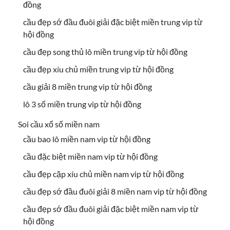
đồng
cầu đẹp sớ đầu đuôi giải đặc biệt miền trung vip từ
hội đồng
cầu đẹp song thủ lô miền trung vip từ hội đồng
cầu đẹp xíu chủ miền trung vip từ hội đồng
cầu giải 8 miền trung vip từ hội đồng
lô 3 số miền trung vip từ hội đồng
Soi cầu xổ số miền nam
cầu bao lô miền nam vip từ hội đồng
cầu đặc biệt miền nam vip từ hội đồng
cầu đẹp cặp xíu chủ miền nam vip từ hội đồng
cầu đẹp sớ đầu đuôi giải 8 miền nam vip từ hội đồng
cầu đẹp sớ đầu đuôi giải đặc biệt miền nam vip từ
hội đồng