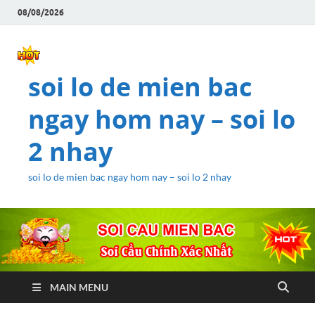
08/08/2026
soi lo de mien bac
ngay hom nay – soi lo
2 nhay
soi lo de mien bac ngay hom nay – soi lo 2 nhay
MAIN MENU