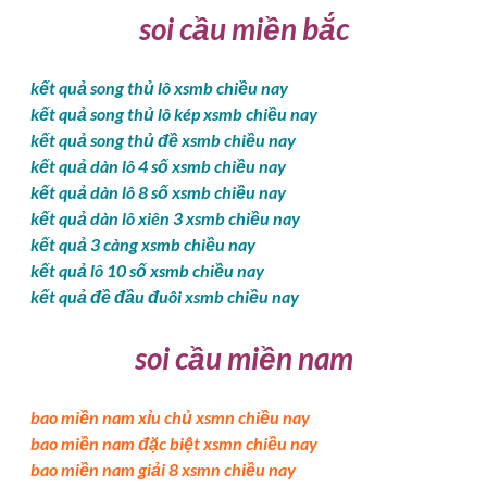
soi cầu miền bắc
kết quả song thủ lô xsmb chiều nay
kết quả song thủ lô kép xsmb chiều nay
kết quả song thủ đề xsmb chiều nay
kết quả dàn lô 4 số xsmb chiều nay
kết quả dàn lô 8 số xsmb chiều nay
kết quả dàn lô xiên 3 xsmb chiều nay
kết quả 3 càng xsmb chiều nay
kết quả lô 10 số xsmb chiều nay
kết quả đề đầu đuôi xsmb chiều nay
soi cầu miền nam
bao miền nam xỉu chủ xsmn chiều nay
bao miền nam đặc biệt xsmn chiều nay
bao miền nam giải 8 xsmn chiều nay