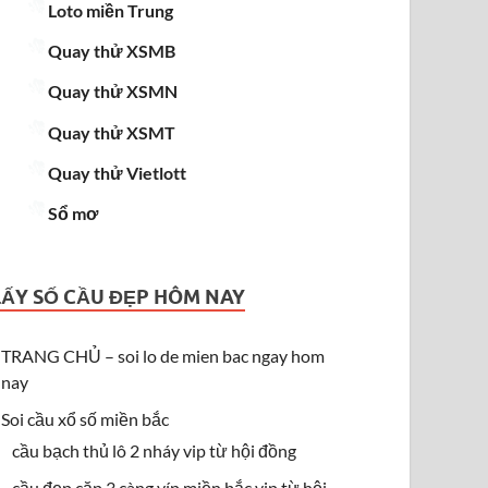
Loto miền Trung
Quay thử XSMB
Quay thử XSMN
Quay thử XSMT
Quay thử Vietlott
Sổ mơ
LẤY SỐ CẦU ĐẸP HÔM NAY
TRANG CHỦ – soi lo de mien bac ngay hom
nay
Soi cầu xổ số miền bắc
cầu bạch thủ lô 2 nháy vip từ hội đồng
cầu đẹp cặp 3 càng víp miền bắc vip từ hội