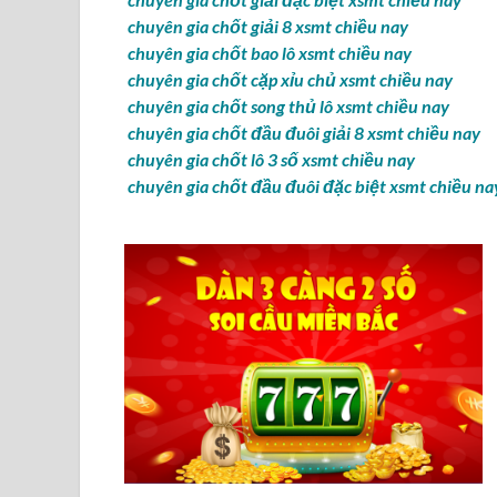
chuyên gia chốt giải 8 xsmt chiều nay
chuyên gia chốt bao lô xsmt chiều nay
chuyên gia chốt cặp xỉu chủ xsmt chiều nay
chuyên gia chốt song thủ lô xsmt chiều nay
chuyên gia chốt đầu đuôi giải 8 xsmt chiều nay
chuyên gia chốt lô 3 số xsmt chiều nay
chuyên gia chốt đầu đuôi đặc biệt xsmt chiều na