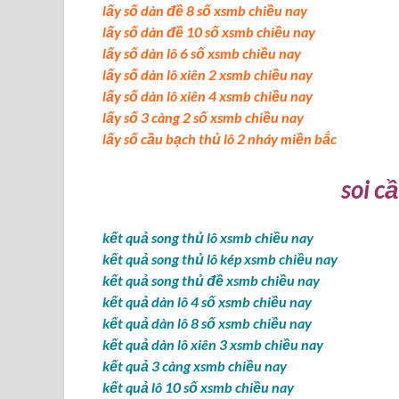
lấy số dàn đề 8 số xsmb chiều nay
lấy số dàn đề 10 số xsmb chiều nay
lấy số dàn lô 6 số xsmb chiều nay
lấy số dàn lô xiên 2 xsmb chiều nay
lấy số dàn lô xiên 4 xsmb chiều nay
lấy số 3 càng 2 số xsmb chiều nay
lấy số cầu bạch thủ lô 2 nháy miền bắc
soi c
kết quả song thủ lô xsmb chiều nay
kết quả song thủ lô kép xsmb chiều nay
kết quả song thủ đề xsmb chiều nay
kết quả dàn lô 4 số xsmb chiều nay
kết quả dàn lô 8 số xsmb chiều nay
kết quả dàn lô xiên 3 xsmb chiều nay
kết quả 3 càng xsmb chiều nay
kết quả lô 10 số xsmb chiều nay