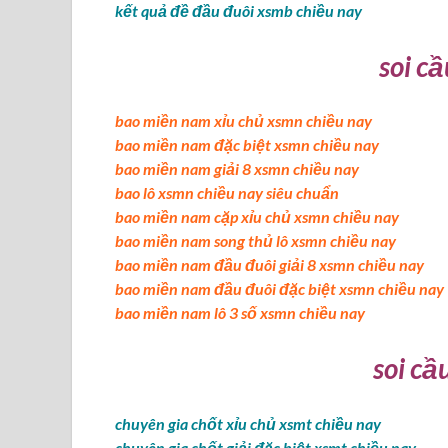
kết quả đề đầu đuôi xsmb chiều nay
soi c
bao miền nam xỉu chủ xsmn chiều nay
bao miền nam đặc biệt xsmn chiều nay
bao miền nam giải 8 xsmn chiều nay
bao lô xsmn chiều nay siêu chuẩn
bao miền nam cặp xỉu chủ xsmn chiều nay
bao miền nam song thủ lô xsmn chiều nay
bao miền nam đầu đuôi giải 8 xsmn chiều nay
bao miền nam đầu đuôi đặc biệt xsmn chiều nay
bao miền nam lô 3 số xsmn chiều nay
soi cầ
chuyên gia chốt xỉu chủ xsmt chiều nay
chuyên gia chốt giải đặc biệt xsmt chiều nay