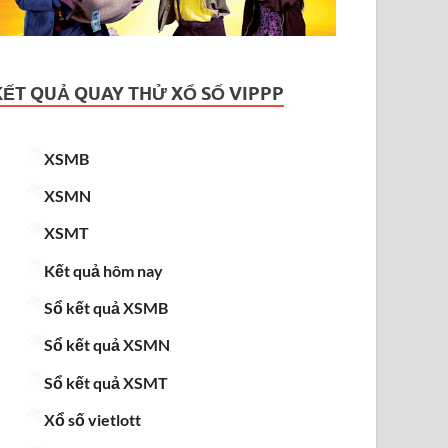
KẾT QUẢ QUAY THỬ XỔ SỐ VIPPP
XSMB
XSMN
XSMT
Kết quả hôm nay
Sổ kết quả XSMB
Sổ kết quả XSMN
Sổ kết quả XSMT
Xổ số vietlott