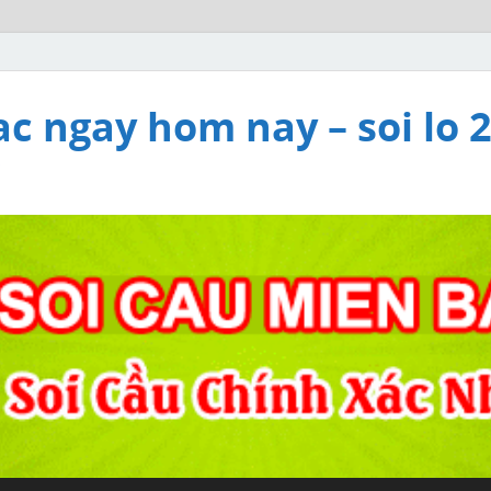
ac ngay hom nay – soi lo 