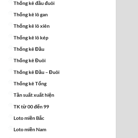
Thống kê đầu đuôi
Thống kê lô gan
Thống kê lô xiên
Thống kê lô kép
Thống kê Đầu
Thống kê Đuôi
Thống kê Đầu – Đuôi
Thống kê Tổng
Tần suất xuất hiện
TK từ 00 đến 99
Loto miền Bắc
Loto miền Nam