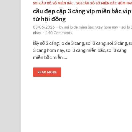
SOI CẦU XỔ SỐ MIỀN BẮC
/
SOI CẦU XỔ SỐ MIỀN BẮC HÔM NA
cầu đẹp cặp 3 càng víp miền bắc vip
từ hội đồng
03/06/2026
-
by
soi lo de mien bac ngay hom nay - soi lo 
nhay
-
140 Comments.
lấy số 3 càng, lo de 3 cang, soi 3 cang, soi 3 càng, s
3 cang hom nay, soi 3 càng miền bắc, soi 3 càng
miền bắc miễn …
READ MORE