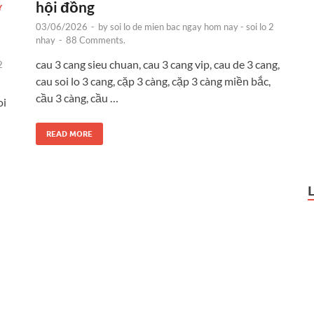
hội đồng
Y
03/06/2026
-
by
soi lo de mien bac ngay hom nay - soi lo 2
nhay
-
88 Comments.
cau 3 cang sieu chuan, cau 3 cang vip, cau de 3 cang,
2
cau soi lo 3 cang, cặp 3 càng, cặp 3 càng miền bắc,
cầu 3 càng, cầu …
oi
READ MORE