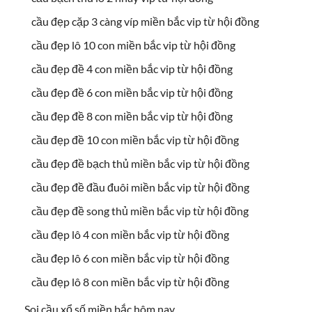
cầu đẹp cặp 3 càng víp miền bắc vip từ hội đồng
cầu đẹp lô 10 con miền bắc vip từ hội đồng
cầu đẹp đề 4 con miền bắc vip từ hội đồng
cầu đẹp đề 6 con miền bắc vip từ hội đồng
cầu đẹp đề 8 con miền bắc vip từ hội đồng
cầu đẹp đề 10 con miền bắc vip từ hội đồng
cầu đẹp đề bạch thủ miền bắc vip từ hội đồng
cầu đẹp đề đầu đuôi miền bắc vip từ hội đồng
cầu đẹp đề song thủ miền bắc vip từ hội đồng
cầu đẹp lô 4 con miền bắc vip từ hội đồng
cầu đẹp lô 6 con miền bắc vip từ hội đồng
cầu đẹp lô 8 con miền bắc vip từ hội đồng
Soi cầu xổ số miền bắc hôm nay