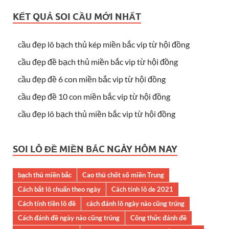
KẾT QUẢ SOI CẦU MỚI NHẤT
cầu đẹp lô bạch thủ kép miền bắc vip từ hội đồng
cầu đẹp đề bạch thủ miền bắc vip từ hội đồng
cầu đẹp đề 6 con miền bắc vip từ hội đồng
cầu đẹp đề 10 con miền bắc vip từ hội đồng
cầu đẹp lô bạch thủ miền bắc vip từ hội đồng
SOI LÔ ĐỀ MIỀN BẮC NGÀY HÔM NAY
bạch thủ miền bắc
Cao thủ chốt số miền Trung
Cách bắt lô chuẩn theo ngày
Cách tính lô de 2021
Cách tính tiền lô đề
cách đánh lô ngày nào cũng trúng
Cách đánh đề ngày nào cũng trúng
Công thức đánh đề