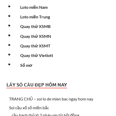
Loto miền Nam
Loto miền Trung
Quay thử XSMB
Quay thử XSMN
Quay thử XSMT
Quay thử Vietlott
Sổ mơ
LẤY SỐ CẦU ĐẸP HÔM NAY
TRANG CHỦ – soi lo de mien bac ngay hom nay
Soi cầu xổ số miền bắc
cầu bạch thủ lô 2 nháy vip từ hội đồng