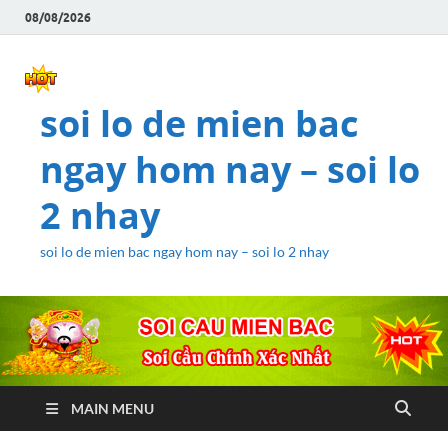
08/08/2026
soi lo de mien bac
ngay hom nay – soi lo
2 nhay
soi lo de mien bac ngay hom nay – soi lo 2 nhay
MAIN MENU