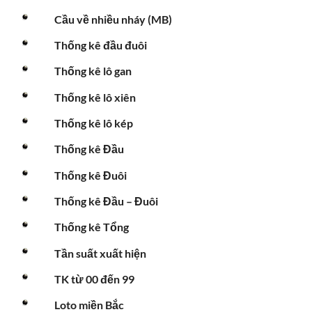
Cầu về nhiều nháy (MB)
Thống kê đầu đuôi
Thống kê lô gan
Thống kê lô xiên
Thống kê lô kép
Thống kê Đầu
Thống kê Đuôi
Thống kê Đầu – Đuôi
Thống kê Tổng
Tần suất xuất hiện
TK từ 00 đến 99
Loto miền Bắc