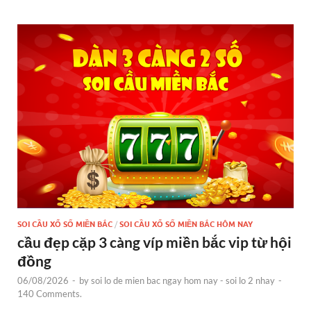
SOI CẦU XỔ SỐ MIỀN BẮC
/
SOI CẦU XỔ SỐ MIỀN BẮC HÔM NAY
cầu đẹp cặp 3 càng víp miền bắc vip từ hội
đồng
06/08/2026
-
by
soi lo de mien bac ngay hom nay - soi lo 2 nhay
-
140 Comments.