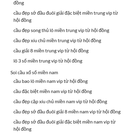
đồng
cầu đẹp sớ đầu đuôi giải đặc biệt miền trung vip từ
hội đồng
cầu đẹp song thủ lô miền trung vip từ hội đồng
cầu đẹp xíu chủ miền trung vip từ hội đồng
cầu giải 8 miền trung vip từ hội đồng
lô 3 số miền trung vip từ hội đồng
Soi cầu xổ số miền nam
cầu bao lô miền nam vip từ hội đồng
cầu đặc biệt miền nam vip từ hội đồng
cầu đẹp cặp xíu chủ miền nam vip từ hội đồng
cầu đẹp sớ đầu đuôi giải 8 miền nam vip từ hội đồng
cầu đẹp sớ đầu đuôi giải đặc biệt miền nam vip từ
hội đồng