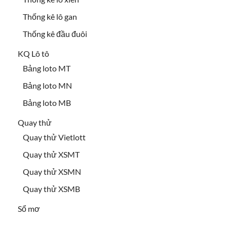
Thống kê lô gan
Thống kê đầu đuôi
KQ Lô tô
Bảng loto MT
Bảng loto MN
Bảng loto MB
Quay thử
Quay thử Vietlott
Quay thử XSMT
Quay thử XSMN
Quay thử XSMB
Sổ mơ