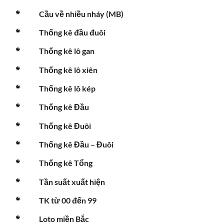
Cầu về nhiều nháy (MB)
Thống kê đầu đuôi
Thống kê lô gan
Thống kê lô xiên
Thống kê lô kép
Thống kê Đầu
Thống kê Đuôi
Thống kê Đầu – Đuôi
Thống kê Tổng
Tần suất xuất hiện
TK từ 00 đến 99
Loto miền Bắc