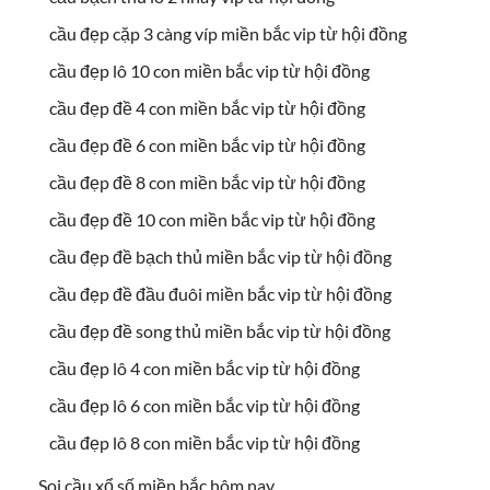
cầu đẹp cặp 3 càng víp miền bắc vip từ hội đồng
cầu đẹp lô 10 con miền bắc vip từ hội đồng
cầu đẹp đề 4 con miền bắc vip từ hội đồng
cầu đẹp đề 6 con miền bắc vip từ hội đồng
cầu đẹp đề 8 con miền bắc vip từ hội đồng
cầu đẹp đề 10 con miền bắc vip từ hội đồng
cầu đẹp đề bạch thủ miền bắc vip từ hội đồng
cầu đẹp đề đầu đuôi miền bắc vip từ hội đồng
cầu đẹp đề song thủ miền bắc vip từ hội đồng
cầu đẹp lô 4 con miền bắc vip từ hội đồng
cầu đẹp lô 6 con miền bắc vip từ hội đồng
cầu đẹp lô 8 con miền bắc vip từ hội đồng
Soi cầu xổ số miền bắc hôm nay