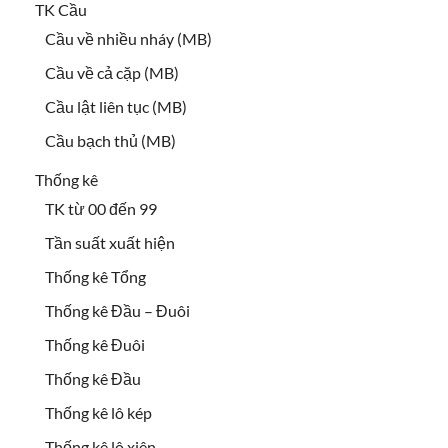
TK Cầu
Cầu về nhiều nháy (MB)
Cầu về cả cặp (MB)
Cầu lật liên tục (MB)
Cầu bạch thủ (MB)
Thống kê
TK từ 00 đến 99
Tần suất xuất hiện
Thống kê Tổng
Thống kê Đầu – Đuôi
Thống kê Đuôi
Thống kê Đầu
Thống kê lô kép
Thống kê lô xiên