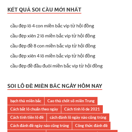
KẾT QUẢ SOI CẦU MỚI NHẤT
cầu đẹp lô 4 con miền bắc vip từ hội đồng
cầu đẹp xiên 2 lô miền bắc vip từ hội đồng
cầu đẹp đề 8 con miền bắc vip từ hội đồng
cầu đẹp xiên 4 lô miền bắc vip từ hội đồng
cầu đẹp đề đầu đuôi miền bắc vip từ hội đồng
SOI LÔ ĐỀ MIỀN BẮC NGÀY HÔM NAY
bạch thủ miền bắc
Cao thủ chốt số miền Trung
Cách bắt lô chuẩn theo ngày
Cách tính lô de 2021
Cách tính tiền lô đề
cách đánh lô ngày nào cũng trúng
Cách đánh đề ngày nào cũng trúng
Công thức đánh đề