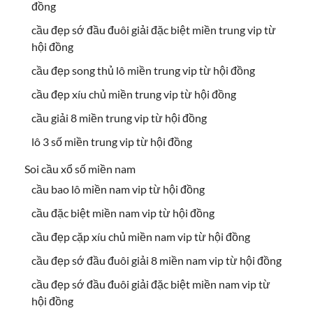
đồng
cầu đẹp sớ đầu đuôi giải đặc biệt miền trung vip từ
hội đồng
cầu đẹp song thủ lô miền trung vip từ hội đồng
cầu đẹp xíu chủ miền trung vip từ hội đồng
cầu giải 8 miền trung vip từ hội đồng
lô 3 số miền trung vip từ hội đồng
Soi cầu xổ số miền nam
cầu bao lô miền nam vip từ hội đồng
cầu đặc biệt miền nam vip từ hội đồng
cầu đẹp cặp xíu chủ miền nam vip từ hội đồng
cầu đẹp sớ đầu đuôi giải 8 miền nam vip từ hội đồng
cầu đẹp sớ đầu đuôi giải đặc biệt miền nam vip từ
hội đồng