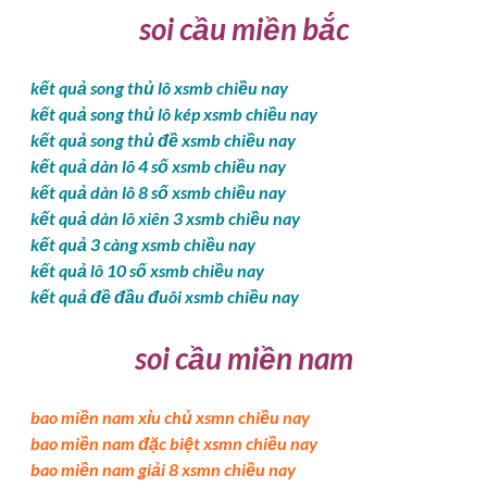
soi cầu miền bắc
kết quả song thủ lô xsmb chiều nay
kết quả song thủ lô kép xsmb chiều nay
kết quả song thủ đề xsmb chiều nay
kết quả dàn lô 4 số xsmb chiều nay
kết quả dàn lô 8 số xsmb chiều nay
kết quả dàn lô xiên 3 xsmb chiều nay
kết quả 3 càng xsmb chiều nay
kết quả lô 10 số xsmb chiều nay
kết quả đề đầu đuôi xsmb chiều nay
soi cầu miền nam
bao miền nam xỉu chủ xsmn chiều nay
bao miền nam đặc biệt xsmn chiều nay
bao miền nam giải 8 xsmn chiều nay