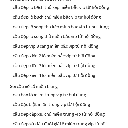
cầu đẹp lô bạch thủ kép miền bắc vip từ hội đồng
cầu đẹp lô bạch thủ miền bắc vip từ hội đồng
cầu đẹp lô song thủ kép miền bắc vip từ hội đồng
cầu đẹp lô song thủ miền bắc vip từ hội đồng
cầu đẹp víp 3 càng miền bắc vip từ hội đồng
cầu đẹp xiên 2 lô miền bắc vip từ hội đồng
cầu đẹp xiên 3 lô miền bắc vip từ hội đồng
cầu đẹp xiên 4 lô miền bắc vip từ hội đồng
Soi cầu xổ số miền trung
cầu bao lô miền trung vip từ hội đồng
cầu đặc biệt miền trung vip từ hội đồng
cầu đẹp cặp xíu chủ miền trung vip từ hội đồng
cầu đẹp sớ đầu đuôi giải 8 miền trung vip từ hội