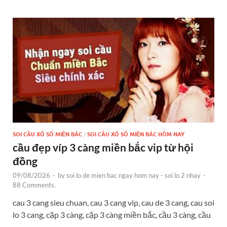
SOI CẦU XỔ SỐ MIỀN BẮC
/
SOI CẦU XỔ SỐ MIỀN BẮC HÔM NAY
cầu đẹp víp 3 càng miền bắc vip từ hội
đồng
09/08/2026
-
by
soi lo de mien bac ngay hom nay - soi lo 2 nhay
-
88 Comments.
cau 3 cang sieu chuan, cau 3 cang vip, cau de 3 cang, cau soi
lo 3 cang, cặp 3 càng, cặp 3 càng miền bắc, cầu 3 càng, cầu
…