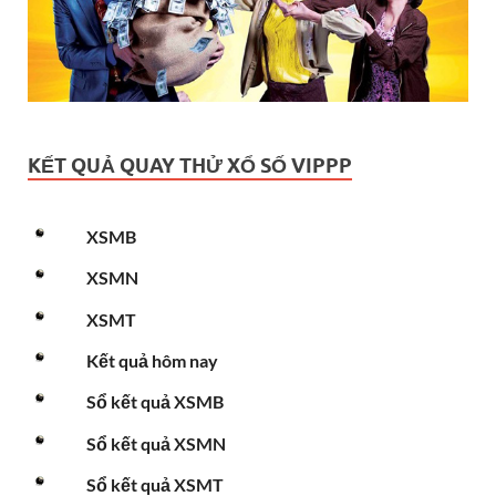
KẾT QUẢ QUAY THỬ XỔ SỐ VIPPP
XSMB
XSMN
XSMT
Kết quả hôm nay
Sổ kết quả XSMB
Sổ kết quả XSMN
Sổ kết quả XSMT