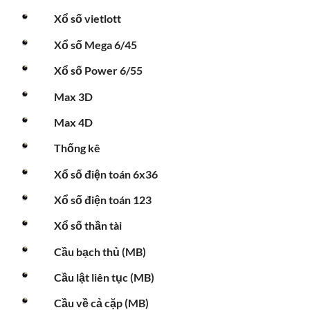
Xổ số vietlott
Xổ số Mega 6/45
Xổ số Power 6/55
Max 3D
Max 4D
Thống kê
Xổ số điện toán 6x36
Xổ số điện toán 123
Xổ số thần tài
Cầu bạch thủ (MB)
Cầu lật liên tục (MB)
Cầu về cả cặp (MB)