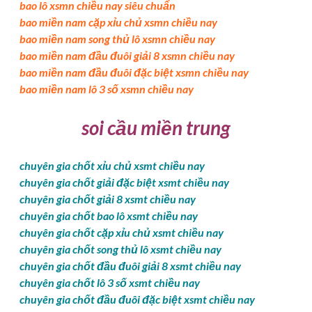
bao lô xsmn chiều nay siêu chuẩn
bao miền nam cặp xỉu chủ xsmn chiều nay
bao miền nam song thủ lô xsmn chiều nay
bao miền nam đầu đuôi giải 8 xsmn chiều nay
bao miền nam đầu đuôi đặc biệt xsmn chiều nay
bao miền nam lô 3 số xsmn chiều nay
soi cầu miền trung
chuyên gia chốt xỉu chủ xsmt chiều nay
chuyên gia chốt giải đặc biệt xsmt chiều nay
chuyên gia chốt giải 8 xsmt chiều nay
chuyên gia chốt bao lô xsmt chiều nay
chuyên gia chốt cặp xỉu chủ xsmt chiều nay
chuyên gia chốt song thủ lô xsmt chiều nay
chuyên gia chốt đầu đuôi giải 8 xsmt chiều nay
chuyên gia chốt lô 3 số xsmt chiều nay
chuyên gia chốt đầu đuôi đặc biệt xsmt chiều nay