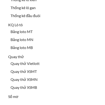
Thống kê lô gan
Thống kê đầu đuôi
KQ Lô tô
Bảng loto MT
Bảng loto MN
Bảng loto MB
Quay thử
Quay thử Vietlott
Quay thử XSMT
Quay thử XSMN
Quay thử XSMB
Sổ mơ