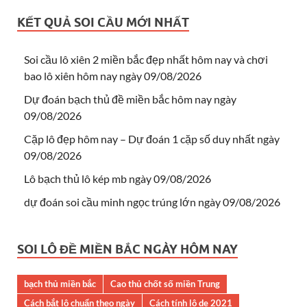
KẾT QUẢ SOI CẦU MỚI NHẤT
Soi cầu lô xiên 2 miền bắc đẹp nhất hôm nay và chơi
bao lô xiên hôm nay ngày 09/08/2026
Dự đoán bạch thủ đề miền bắc hôm nay ngày
09/08/2026
Cặp lô đẹp hôm nay – Dự đoán 1 cặp số duy nhất ngày
09/08/2026
Lô bạch thủ lô kép mb ngày 09/08/2026
dự đoán soi cầu minh ngọc trúng lớn ngày 09/08/2026
SOI LÔ ĐỀ MIỀN BẮC NGÀY HÔM NAY
bạch thủ miền bắc
Cao thủ chốt số miền Trung
Cách bắt lô chuẩn theo ngày
Cách tính lô de 2021