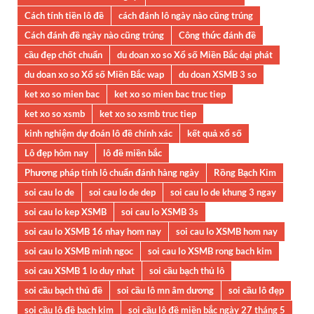
Cách tính tiền lô đề
cách đánh lô ngày nào cũng trúng
Cách đánh đề ngày nào cũng trúng
Công thức đánh đề
cầu đẹp chốt chuẩn
du doan xo so Xổ số Miền Bắc dại phát
du doan xo so Xổ số Miền Bắc wap
du doan XSMB 3 so
ket xo so mien bac
ket xo so mien bac truc tiep
ket xo so xsmb
ket xo so xsmb truc tiep
kinh nghiệm dự đoán lô đề chính xác
kết quả xổ số
Lô đẹp hôm nay
lô đề miền bắc
Phương pháp tính lô chuẩn đánh hàng ngày
Rồng Bạch Kim
soi cau lo de
soi cau lo de dep
soi cau lo de khung 3 ngay
soi cau lo kep XSMB
soi cau lo XSMB 3s
soi cau lo XSMB 16 nhay hom nay
soi cau lo XSMB hom nay
soi cau lo XSMB minh ngoc
soi cau lo XSMB rong bach kim
soi cau XSMB 1 lo duy nhat
soi cầu bạch thủ lô
soi cầu bạch thủ đề
soi cầu lô mn âm dương
soi cầu lô đẹp
soi cầu lô đề bạch kim
soi cầu lô đề miền bắc ngày 27 tháng 5