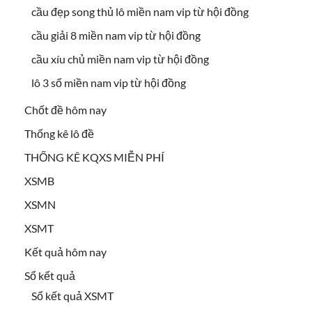
cầu đẹp song thủ lô miền nam vip từ hội đồng
cầu giải 8 miền nam vip từ hội đồng
cầu xíu chủ miền nam vip từ hội đồng
lô 3 số miền nam vip từ hội đồng
Chốt đề hôm nay
Thống kê lô đề
THỐNG KÊ KQXS MIỄN PHÍ
XSMB
XSMN
XSMT
Kết quả hôm nay
Sổ kết quả
Sổ kết quả XSMT