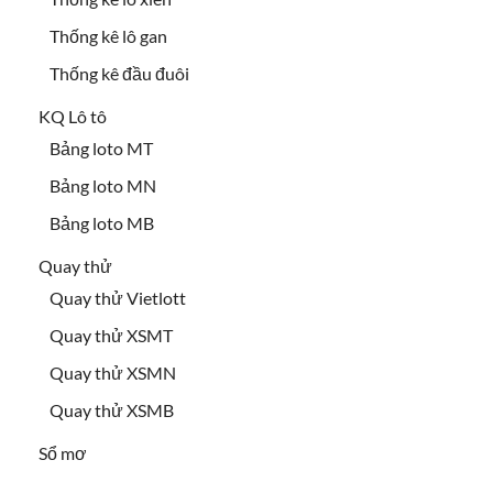
Thống kê lô gan
Thống kê đầu đuôi
KQ Lô tô
Bảng loto MT
Bảng loto MN
Bảng loto MB
Quay thử
Quay thử Vietlott
Quay thử XSMT
Quay thử XSMN
Quay thử XSMB
Sổ mơ