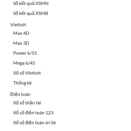
Sổ kết quả XSMN
Sổ kết quả XSMB
Vietlott
Max 4D
Max 3D
Power 6/55
Mega 6/45
Xổ số Vietlott
Thống kê
Điện toán
Xổ số thần tài
Xổ số điện toán 123
Xổ số điện toán 6×36