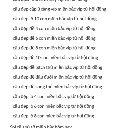
cầu đẹp cặp 3 càng víp miền bắc vip từ hội đồng
cầu đẹp lô 10 con miền bắc vip từ hội đồng
cầu đẹp đề 4 con miền bắc vip từ hội đồng
cầu đẹp đề 6 con miền bắc vip từ hội đồng
cầu đẹp đề 8 con miền bắc vip từ hội đồng
cầu đẹp đề 10 con miền bắc vip từ hội đồng
cầu đẹp đề bạch thủ miền bắc vip từ hội đồng
cầu đẹp đề đầu đuôi miền bắc vip từ hội đồng
cầu đẹp đề song thủ miền bắc vip từ hội đồng
cầu đẹp lô 4 con miền bắc vip từ hội đồng
cầu đẹp lô 6 con miền bắc vip từ hội đồng
cầu đẹp lô 8 con miền bắc vip từ hội đồng
Soi cầu xổ số miền bắc hôm nay