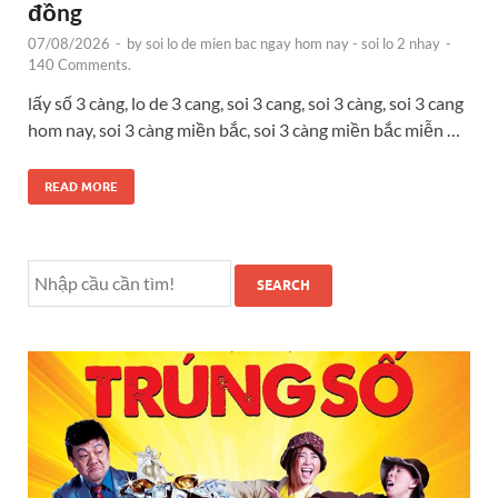
đồng
07/08/2026
-
by
soi lo de mien bac ngay hom nay - soi lo 2 nhay
-
140 Comments.
lấy số 3 càng, lo de 3 cang, soi 3 cang, soi 3 càng, soi 3 cang
hom nay, soi 3 càng miền bắc, soi 3 càng miền bắc miễn …
READ MORE
SEARCH