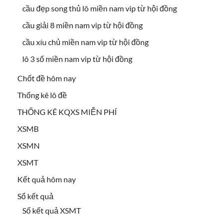
cầu đẹp song thủ lô miền nam vip từ hội đồng
cầu giải 8 miền nam vip từ hội đồng
cầu xíu chủ miền nam vip từ hội đồng
lô 3 số miền nam vip từ hội đồng
Chốt đề hôm nay
Thống kê lô đề
THỐNG KÊ KQXS MIỄN PHÍ
XSMB
XSMN
XSMT
Kết quả hôm nay
Sổ kết quả
Sổ kết quả XSMT