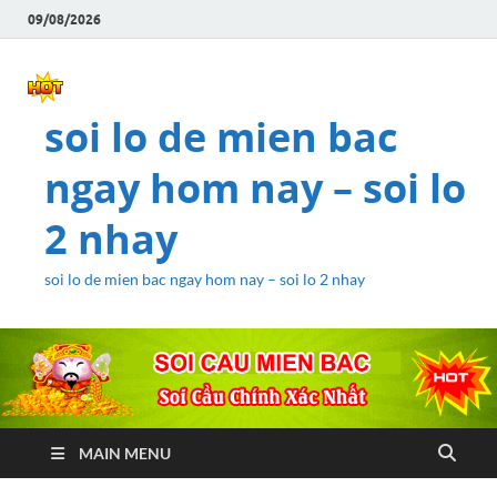
09/08/2026
soi lo de mien bac
ngay hom nay – soi lo
2 nhay
soi lo de mien bac ngay hom nay – soi lo 2 nhay
MAIN MENU