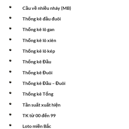
Cầu về nhiều nháy (MB)
Thống kê đầu đuôi
Thống kê lô gan
Thống kê lô xiên
Thống kê lô kép
Thống kê Đầu
Thống kê Đuôi
Thống kê Đầu – Đuôi
Thống kê Tổng
Tần suất xuất hiện
TK từ 00 đến 99
Loto miền Bắc