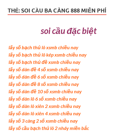
THẺ:
SOI CẦU BA CÀNG 888 MIỄN PHÍ
soi cầu đặc biệt
lấy số bạch thủ lô xsmb chiều nay
lấy số bạch thủ lô kép xsmb chiều nay
lấy số bạch thủ đề xsmb chiều nay
lấy số dàn đề 4 số xsmb chiều nay
lấy số dàn đề 6 số xsmb chiều nay
lấy số dàn đề 8 số xsmb chiều nay
lấy số dàn đề 10 số xsmb chiều nay
lấy số dàn lô 6 số xsmb chiều nay
lấy số dàn lô xiên 2 xsmb chiều nay
lấy số dàn lô xiên 4 xsmb chiều nay
lấy số 3 càng 2 số xsmb chiều nay
lấy số cầu bạch thủ lô 2 nháy miền bắc