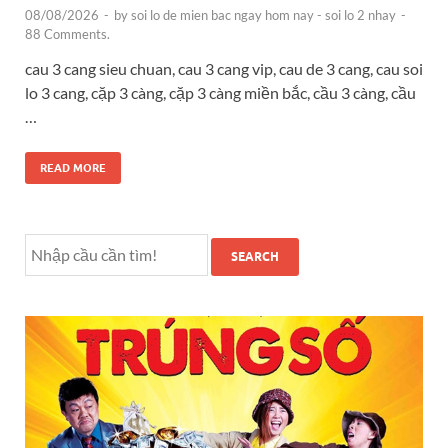
08/08/2026
-
by
soi lo de mien bac ngay hom nay - soi lo 2 nhay
-
88 Comments.
cau 3 cang sieu chuan, cau 3 cang vip, cau de 3 cang, cau soi
lo 3 cang, cặp 3 càng, cặp 3 càng miền bắc, cầu 3 càng, cầu
…
READ MORE
SEARCH