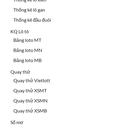
Thống kê lô gan
Thống kê đầu đuôi
KQ Lô tô
Bảng loto MT
Bảng loto MN
Bảng loto MB
Quay thử
Quay thử Vietlott
Quay thử XSMT
Quay thử XSMN
Quay thử XSMB
Sổ mơ