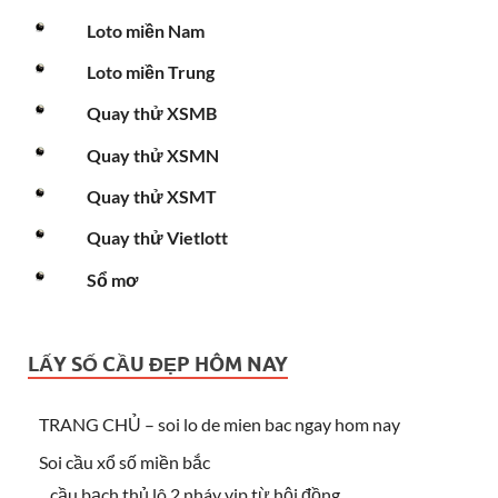
Loto miền Nam
Loto miền Trung
Quay thử XSMB
Quay thử XSMN
Quay thử XSMT
Quay thử Vietlott
Sổ mơ
LẤY SỐ CẦU ĐẸP HÔM NAY
TRANG CHỦ – soi lo de mien bac ngay hom nay
Soi cầu xổ số miền bắc
cầu bạch thủ lô 2 nháy vip từ hội đồng