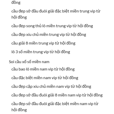
đồng
cầu đẹp sớ đầu đuôi giải đặc biệt miền trung vip từ
hội đồng
cầu đẹp song thủ lô miền trung vip từ hội đồng
cầu đẹp xíu chủ miền trung vip từ hội đồng
cầu giải 8 miền trung vip từ hội đồng
lô 3 số miền trung vip từ hội đồng
Soi cầu xổ số miền nam
cầu bao lô miền nam vip từ hội đồng
cầu đặc biệt miền nam vip từ hội đồng
cầu đẹp cặp xíu chủ miền nam vip từ hội đồng
cầu đẹp sớ đầu đuôi giải 8 miền nam vip từ hội đồng
cầu đẹp sớ đầu đuôi giải đặc biệt miền nam vip từ
hội đồng