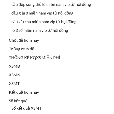
cầu đẹp song thủ lô miền nam vip từ hội đồng
cầu giải 8 miền nam vip từ hội đồng
cầu xíu chủ miền nam vip từ hội đồng
lô 3 số miền nam vip từ hội đồng
Chốt đề hôm nay
Thống kê lô đề
THỐNG KÊ KQXS MIỄN PHÍ
XSMB
XSMN
XSMT
Kết quả hôm nay
Sổ kết quả
Sổ kết quả XSMT