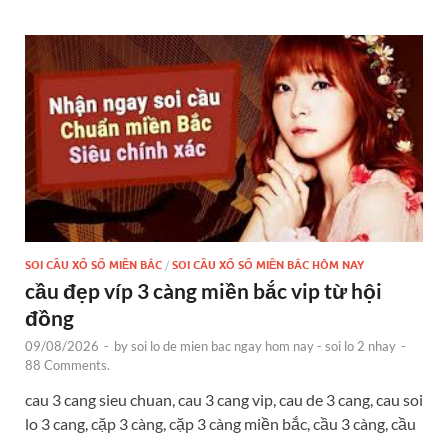
SOI CẦU XỔ SỐ MIỀN BẮC
/
SOI CẦU XỔ SỐ MIỀN BẮC HÔM NAY
cầu đẹp víp 3 càng miền bắc vip từ hội
đồng
09/08/2026
-
by
soi lo de mien bac ngay hom nay - soi lo 2 nhay
-
88 Comments.
cau 3 cang sieu chuan, cau 3 cang vip, cau de 3 cang, cau soi
lo 3 cang, cặp 3 càng, cặp 3 càng miền bắc, cầu 3 càng, cầu
…