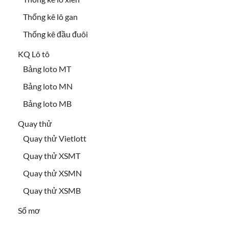
Thống kê lô gan
Thống kê đầu đuôi
KQ Lô tô
Bảng loto MT
Bảng loto MN
Bảng loto MB
Quay thử
Quay thử Vietlott
Quay thử XSMT
Quay thử XSMN
Quay thử XSMB
Sổ mơ