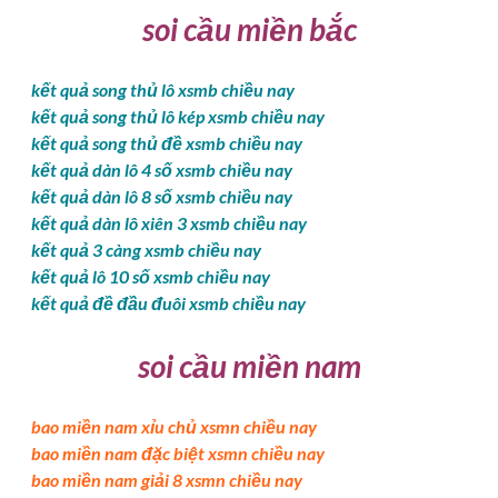
soi cầu miền bắc
kết quả song thủ lô xsmb chiều nay
kết quả song thủ lô kép xsmb chiều nay
kết quả song thủ đề xsmb chiều nay
kết quả dàn lô 4 số xsmb chiều nay
kết quả dàn lô 8 số xsmb chiều nay
kết quả dàn lô xiên 3 xsmb chiều nay
kết quả 3 càng xsmb chiều nay
kết quả lô 10 số xsmb chiều nay
kết quả đề đầu đuôi xsmb chiều nay
soi cầu miền nam
bao miền nam xỉu chủ xsmn chiều nay
bao miền nam đặc biệt xsmn chiều nay
bao miền nam giải 8 xsmn chiều nay