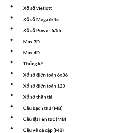
Xổ số vietlott
Xổ số Mega 6/45
Xổ số Power 6/55
Max 3D
Max 4D
Thống kê
Xổ số điện toán 6x36
Xổ số điện toán 123
Xổ số thần tài
Cầu bạch thủ (MB)
Cầu lật liên tục (MB)
Cầu về cả cặp (MB)