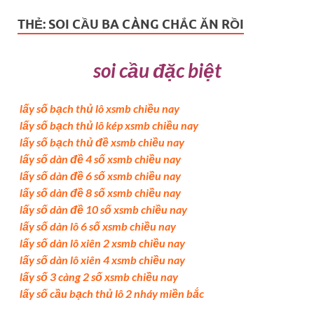
THẺ:
SOI CẦU BA CÀNG CHẮC ĂN RỒI
soi cầu đặc biệt
lấy số bạch thủ lô xsmb chiều nay
lấy số bạch thủ lô kép xsmb chiều nay
lấy số bạch thủ đề xsmb chiều nay
lấy số dàn đề 4 số xsmb chiều nay
lấy số dàn đề 6 số xsmb chiều nay
lấy số dàn đề 8 số xsmb chiều nay
lấy số dàn đề 10 số xsmb chiều nay
lấy số dàn lô 6 số xsmb chiều nay
lấy số dàn lô xiên 2 xsmb chiều nay
lấy số dàn lô xiên 4 xsmb chiều nay
lấy số 3 càng 2 số xsmb chiều nay
lấy số cầu bạch thủ lô 2 nháy miền bắc