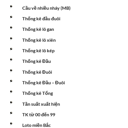
Cầu về nhiều nháy (MB)
Thống kê đầu đuôi
Thống kê lô gan
Thống kê lô xiên
Thống kê lô kép
Thống kê Đầu
Thống kê Đuôi
Thống kê Đầu – Đuôi
Thống kê Tổng
Tần suất xuất hiện
TK từ 00 đến 99
Loto miền Bắc