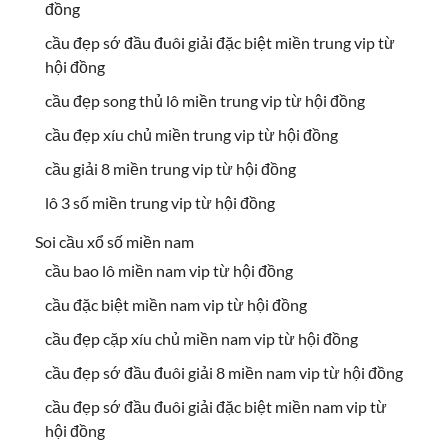
đồng
cầu đẹp sớ đầu đuôi giải đặc biệt miền trung vip từ
hội đồng
cầu đẹp song thủ lô miền trung vip từ hội đồng
cầu đẹp xíu chủ miền trung vip từ hội đồng
cầu giải 8 miền trung vip từ hội đồng
lô 3 số miền trung vip từ hội đồng
Soi cầu xổ số miền nam
cầu bao lô miền nam vip từ hội đồng
cầu đặc biệt miền nam vip từ hội đồng
cầu đẹp cặp xíu chủ miền nam vip từ hội đồng
cầu đẹp sớ đầu đuôi giải 8 miền nam vip từ hội đồng
cầu đẹp sớ đầu đuôi giải đặc biệt miền nam vip từ
hội đồng