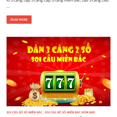
…
READ MORE
SOI CẦU XỔ SỐ MIỀN BẮC
/
SOI CẦU XỔ SỐ MIỀN BẮC HÔM NAY