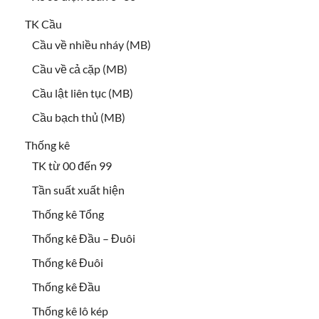
TK Cầu
Cầu về nhiều nháy (MB)
Cầu về cả cặp (MB)
Cầu lật liên tục (MB)
Cầu bạch thủ (MB)
Thống kê
TK từ 00 đến 99
Tần suất xuất hiện
Thống kê Tổng
Thống kê Đầu – Đuôi
Thống kê Đuôi
Thống kê Đầu
Thống kê lô kép