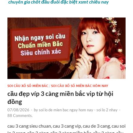
chuyên gia chốt đầu đuôi đặc biệt xsmt chiều nay
SOI CẦU XỔ SỐ MIỀN BẮC
/
SOI CẦU XỔ SỐ MIỀN BẮC HÔM NAY
cầu đẹp víp 3 càng miền bắc vip từ hội
đồng
07/08/2026
-
by
soi lo de mien bac ngay hom nay - soi lo 2 nhay
-
88 Comments.
cau 3 cang sieu chuan, cau 3 cang vip, cau de 3 cang, cau soi
lo 3 cang, cặp 3 càng, cặp 3 càng miền bắc, cầu 3 càng, cầu