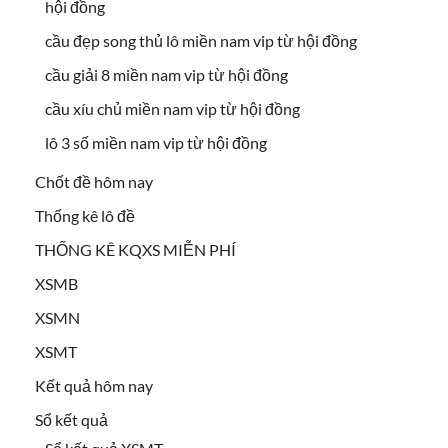
hội đồng
cầu đẹp song thủ lô miền nam vip từ hội đồng
cầu giải 8 miền nam vip từ hội đồng
cầu xíu chủ miền nam vip từ hội đồng
lô 3 số miền nam vip từ hội đồng
Chốt đề hôm nay
Thống kê lô đề
THỐNG KÊ KQXS MIỄN PHÍ
XSMB
XSMN
XSMT
Kết quả hôm nay
Sổ kết quả