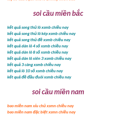
soi cầu miền bắc
kết quả song thủ lô xsmb chiều nay
kết quả song thủ lô kép xsmb chiều nay
kết quả song thủ đề xsmb chiều nay
kết quả dàn lô 4 số xsmb chiều nay
kết quả dàn lô 8 số xsmb chiều nay
kết quả dàn lô xiên 3 xsmb chiều nay
kết quả 3 càng xsmb chiều nay
kết quả lô 10 số xsmb chiều nay
kết quả đề đầu đuôi xsmb chiều nay
soi cầu miền nam
bao miền nam xỉu chủ xsmn chiều nay
bao miền nam đặc biệt xsmn chiều nay