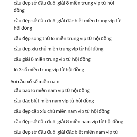
cầu đẹp sớ đầu đuôi giải 8 miền trung vip từ hội
đồng
cầu đẹp sớ đầu đuôi giải đặc biệt miền trung vip từ
hội đồng
cầu đẹp song thủ lô miền trung vip từ hội đồng
cầu đẹp xíu chủ miền trung vip từ hội đồng
cầu giải 8 miền trung vip từ hội đồng
lô 3 số miền trung vip từ hội đồng
Soi cầu xổ số miền nam
cầu bao lô miền nam vip từ hội đồng
cầu đặc biệt miền nam vip từ hội đồng
cầu đẹp cặp xíu chủ miền nam vip từ hội đồng
cầu đẹp sớ đầu đuôi giải 8 miền nam vip từ hội đồng
cầu đẹp sớ đầu đuôi giải đặc biệt miền nam vip từ