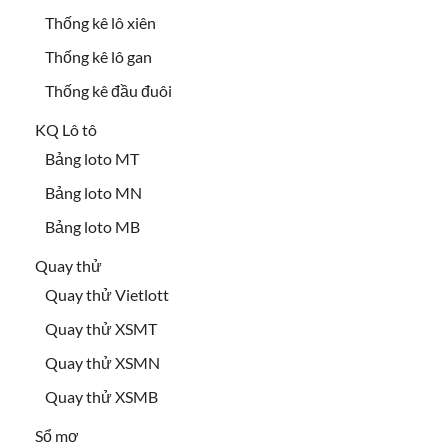
Thống kê lô xiên
Thống kê lô gan
Thống kê đầu đuôi
KQ Lô tô
Bảng loto MT
Bảng loto MN
Bảng loto MB
Quay thử
Quay thử Vietlott
Quay thử XSMT
Quay thử XSMN
Quay thử XSMB
Sổ mơ