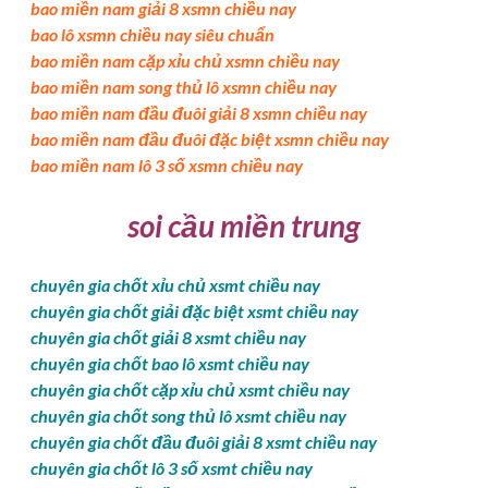
bao miền nam giải 8 xsmn chiều nay
bao lô xsmn chiều nay siêu chuẩn
bao miền nam cặp xỉu chủ xsmn chiều nay
bao miền nam song thủ lô xsmn chiều nay
bao miền nam đầu đuôi giải 8 xsmn chiều nay
bao miền nam đầu đuôi đặc biệt xsmn chiều nay
bao miền nam lô 3 số xsmn chiều nay
soi cầu miền trung
chuyên gia chốt xỉu chủ xsmt chiều nay
chuyên gia chốt giải đặc biệt xsmt chiều nay
chuyên gia chốt giải 8 xsmt chiều nay
chuyên gia chốt bao lô xsmt chiều nay
chuyên gia chốt cặp xỉu chủ xsmt chiều nay
chuyên gia chốt song thủ lô xsmt chiều nay
chuyên gia chốt đầu đuôi giải 8 xsmt chiều nay
chuyên gia chốt lô 3 số xsmt chiều nay