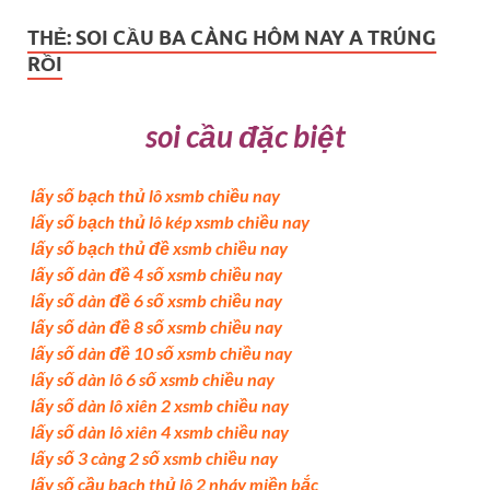
THẺ:
SOI CẦU BA CÀNG HÔM NAY A TRÚNG
RỒI
soi cầu đặc biệt
lấy số bạch thủ lô xsmb chiều nay
lấy số bạch thủ lô kép xsmb chiều nay
lấy số bạch thủ đề xsmb chiều nay
lấy số dàn đề 4 số xsmb chiều nay
lấy số dàn đề 6 số xsmb chiều nay
lấy số dàn đề 8 số xsmb chiều nay
lấy số dàn đề 10 số xsmb chiều nay
lấy số dàn lô 6 số xsmb chiều nay
lấy số dàn lô xiên 2 xsmb chiều nay
lấy số dàn lô xiên 4 xsmb chiều nay
lấy số 3 càng 2 số xsmb chiều nay
lấy số cầu bạch thủ lô 2 nháy miền bắc