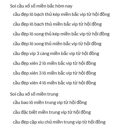
Soi cầu xổ số miền bắc hôm nay
cầu đẹp lô bạch thủ kép miền bắc vip từ hội đồng
cầu đẹp lô bạch thủ miền bắc vip từ hội đồng
cầu đẹp lô song thủ kép miền bắc vip từ hội đồng
cầu đẹp lô song thủ miền bắc vip từ hội đồng
cầu đẹp víp 3 càng miền bắc vip từ hội đồng
cầu đẹp xiên 2 lô miền bắc vip từ hội đồng
cầu đẹp xiên 3 lô miền bắc vip từ hội đồng
cầu đẹp xiên 4 lô miền bắc vip từ hội đồng
Soi cầu xổ số miền trung
cầu bao lô miền trung vip từ hội đồng
cầu đặc biệt miền trung vip từ hội đồng
cầu đẹp cặp xíu chủ miền trung vip từ hội đồng