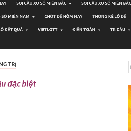
NAY
SOI CẦU XỔ SỐ MIỀN BẮC
SOI CẦU XỔ SỐ MIỀN BẮ
Ổ SỐ MIỀN NAM
CHỐT ĐỀ HÔM NAY
THỐNG KÊ LÔ ĐỀ
SỔ KẾT QUẢ
VIETLOTT
ĐIỆN TOÁN
TK CẦU
NG TRỊ
ầu đặc biệt