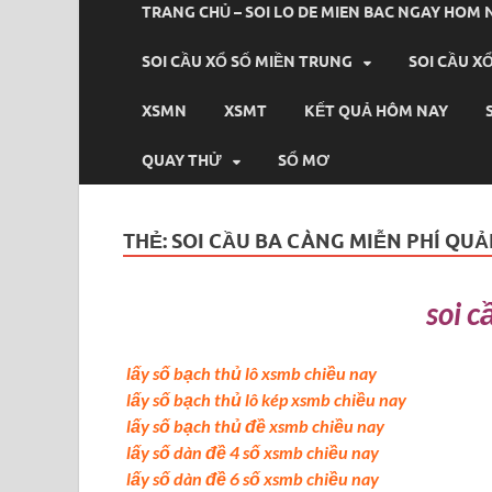
TRANG CHỦ – SOI LO DE MIEN BAC NGAY HOM 
SOI CẦU XỔ SỐ MIỀN TRUNG
SOI CẦU X
XSMN
XSMT
KẾT QUẢ HÔM NAY
QUAY THỬ
SỔ MƠ
THẺ:
SOI CẦU BA CÀNG MIỄN PHÍ QUẢ
soi c
lấy số bạch thủ lô xsmb chiều nay
lấy số bạch thủ lô kép xsmb chiều nay
lấy số bạch thủ đề xsmb chiều nay
lấy số dàn đề 4 số xsmb chiều nay
lấy số dàn đề 6 số xsmb chiều nay