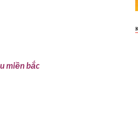
ầu miền bắc