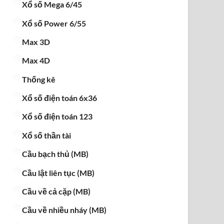
Xổ số Mega 6/45
Xổ số Power 6/55
Max 3D
Max 4D
Thống kê
Xổ số điện toán 6x36
Xổ số điện toán 123
Xổ số thần tài
Cầu bạch thủ (MB)
Cầu lật liên tục (MB)
Cầu về cả cặp (MB)
Cầu về nhiều nháy (MB)