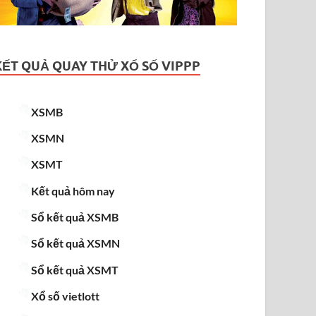
KẾT QUẢ QUAY THỬ XỔ SỐ VIPPP
XSMB
XSMN
XSMT
Kết quả hôm nay
Sổ kết quả XSMB
Sổ kết quả XSMN
Sổ kết quả XSMT
Xổ số vietlott