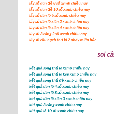
lấy số dàn đề 8 số xsmb chiều nay
lấy số dàn đề 10 số xsmb chiều nay
lấy số dàn lô 6 số xsmb chiều nay
lấy số dàn lô xiên 2 xsmb chiều nay
lấy số dàn lô xiên 4 xsmb chiều nay
lấy số 3 càng 2 số xsmb chiều nay
lấy số cầu bạch thủ lô 2 nháy miền bắc
soi c
kết quả song thủ lô xsmb chiều nay
kết quả song thủ lô kép xsmb chiều nay
kết quả song thủ đề xsmb chiều nay
kết quả dàn lô 4 số xsmb chiều nay
kết quả dàn lô 8 số xsmb chiều nay
kết quả dàn lô xiên 3 xsmb chiều nay
kết quả 3 càng xsmb chiều nay
kết quả lô 10 số xsmb chiều nay