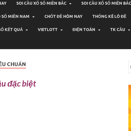
NAY
SOI CẦU XỔ SỐ MIỀN BẮC
SOI CẦU XỔ SỐ MIỀN BẮ
Ổ SỐ MIỀN NAM
CHỐT ĐỀ HÔM NAY
THỐNG KÊ LÔ ĐỀ
SỔ KẾT QUẢ
VIETLOTT
ĐIỆN TOÁN
TK CẦU
IÊU CHUẨN
ầu đặc biệt