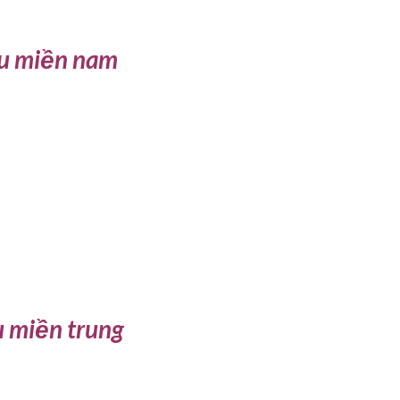
ầu miền nam
u miền trung