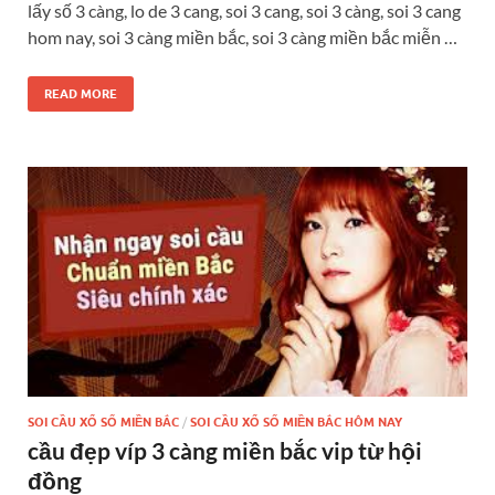
lấy số 3 càng, lo de 3 cang, soi 3 cang, soi 3 càng, soi 3 cang
hom nay, soi 3 càng miền bắc, soi 3 càng miền bắc miễn …
READ MORE
SOI CẦU XỔ SỐ MIỀN BẮC
/
SOI CẦU XỔ SỐ MIỀN BẮC HÔM NAY
cầu đẹp víp 3 càng miền bắc vip từ hội
đồng