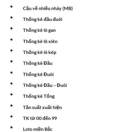
Cầu về nhiều nháy (MB)
Thống kê đầu đuôi
Thống kê lô gan
Thống kê lô xiên
Thống kê lô kép
Thống kê Đầu
Thống kê Đuôi
Thống kê Đầu – Đuôi
Thống kê Tổng
Tần suất xuất hiện
TK từ 00 đến 99
Loto miền Bắc