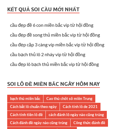
KẾT QUẢ SOI CẦU MỚI NHẤT
cầu đẹp đề 6 con miền bắc vip từ hội đồng
cầu đẹp đề song thủ miền bắc vip từ hội đồng
cầu đẹp cặp 3 càng víp miền bắc vip từ hội đồng
cầu bạch thủ lô 2 nháy vip từ hội đồng
cầu đẹp lô bạch thủ miền bắc vip từ hội đồng
SOI LÔ ĐỀ MIỀN BẮC NGÀY HÔM NAY
bạch thủ miền bắc
Cao thủ chốt số miền Trung
Cách bắt lô chuẩn theo ngày
Cách tính lô de 2021
Cách tính tiền lô đề
cách đánh lô ngày nào cũng trúng
Cách đánh đề ngày nào cũng trúng
Công thức đánh đề