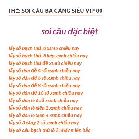
THẺ:
SOI CẦU BA CÀNG SIÊU VIP 00
soi cầu đặc biệt
lấy số bạch thủ lô xsmb chiều nay
lấy số bạch thủ lô kép xsmb chiều nay
lấy số bạch thủ đề xsmb chiều nay
lấy số dàn đề 4 số xsmb chiều nay
lấy số dàn đề 6 số xsmb chiều nay
lấy số dàn đề 8 số xsmb chiều nay
lấy số dàn đề 10 số xsmb chiều nay
lấy số dàn lô 6 số xsmb chiều nay
lấy số dàn lô xiên 2 xsmb chiều nay
lấy số dàn lô xiên 4 xsmb chiều nay
lấy số 3 càng 2 số xsmb chiều nay
lấy số cầu bạch thủ lô 2 nháy miền bắc