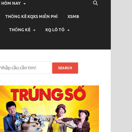
C HÔM NAY
THỐNG KÊ KQXS MIỄN PHÍ
XSMB
THỐNG KÊ
KQ LÔ TÔ
SEARCH