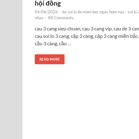
hội đồng
04/06/2026
-
by
soi lo de mien bac ngay hom nay - soi lo 
nhay
-
88 Comments.
cau 3 cang sieu chuan, cau 3 cang vip, cau de 3 can
cau soi lo 3 cang, cặp 3 càng, cặp 3 càng miền bắc,
cầu 3 càng, cầu …
READ MORE