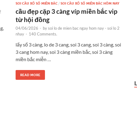
SOI CẦU XỔ SỐ MIỀN BẮC
/
SOI CẦU XỔ SỐ MIỀN BẮC HÔM NAY
cầu đẹp cặp 3 càng víp miền bắc vip
2
từ hội đồng
g,
04/06/2026
-
by
soi lo de mien bac ngay hom nay - soi lo 2
nhay
-
140 Comments.
lấy số 3 càng, lo de 3 cang, soi 3 cang, soi 3 càng, soi
3 cang hom nay, soi 3 càng miền bắc, soi 3 càng
miền bắc miễn …
READ MORE