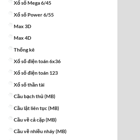
Xổ số Mega 6/45
Xổ số Power 6/55
Max 3D
Max 4D
Thống kê
Xổ số điện toán 6x36
Xổ số điện toán 123
Xổ số thần tài
Cầu bạch thủ (MB)
Cầu lật liên tục (MB)
Cầu về cả cặp (MB)
Cầu về nhiều nháy (MB)