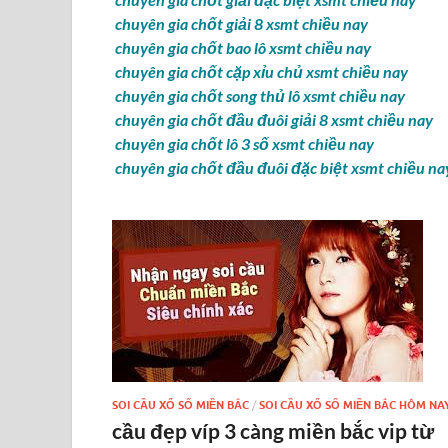
chuyên gia chốt giải 8 xsmt chiều nay
chuyên gia chốt bao lô xsmt chiều nay
chuyên gia chốt cặp xỉu chủ xsmt chiều nay
chuyên gia chốt song thủ lô xsmt chiều nay
chuyên gia chốt đầu đuôi giải 8 xsmt chiều nay
chuyên gia chốt lô 3 số xsmt chiều nay
chuyên gia chốt đầu đuôi đặc biệt xsmt chiều na
SOI CẦU XỔ SỐ MIỀN BẮC
/
SOI CẦU XỔ SỐ MIỀN BẮC HÔM NA
cầu đẹp víp 3 càng miền bắc vip từ