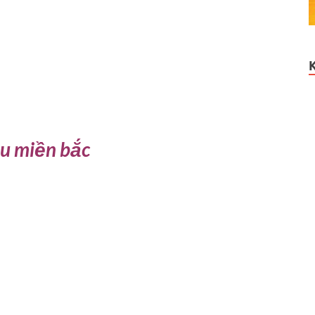
ầu miền bắc