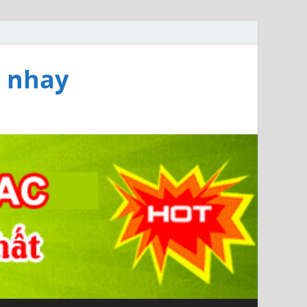
2 nhay