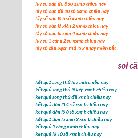
lấy số dàn đề 8 số xsmb chiều nay
lấy số dàn đề 10 số xsmb chiều nay
lấy số dàn lô 6 số xsmb chiều nay
lấy số dàn lô xiên 2 xsmb chiều nay
lấy số dàn lô xiên 4 xsmb chiều nay
lấy số 3 càng 2 số xsmb chiều nay
lấy số cầu bạch thủ lô 2 nháy miền bắc
soi c
kết quả song thủ lô xsmb chiều nay
kết quả song thủ lô kép xsmb chiều nay
kết quả song thủ đề xsmb chiều nay
kết quả dàn lô 4 số xsmb chiều nay
kết quả dàn lô 8 số xsmb chiều nay
kết quả dàn lô xiên 3 xsmb chiều nay
kết quả 3 càng xsmb chiều nay
kết quả lô 10 số xsmb chiều nay