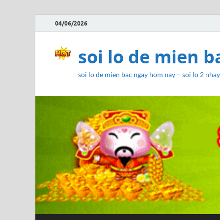
04/06/2026
soi lo de mien b
soi lo de mien bac ngay hom nay – soi lo 2 nhay