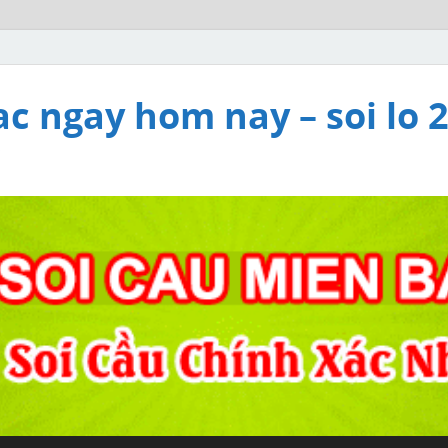
ac ngay hom nay – soi lo 