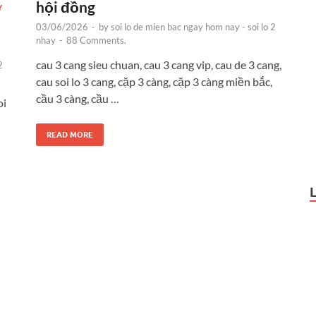
hội đồng
Y
03/06/2026
-
by
soi lo de mien bac ngay hom nay - soi lo 2
nhay
-
88 Comments.
cau 3 cang sieu chuan, cau 3 cang vip, cau de 3 cang,
2
cau soi lo 3 cang, cặp 3 càng, cặp 3 càng miền bắc,
cầu 3 càng, cầu …
oi
READ MORE