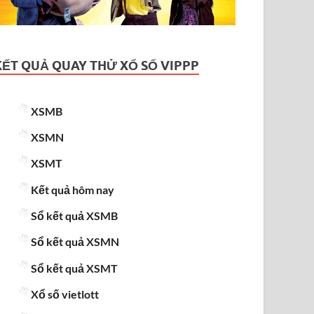
KẾT QUẢ QUAY THỬ XỔ SỐ VIPPP
XSMB
XSMN
XSMT
Kết quả hôm nay
Sổ kết quả XSMB
Sổ kết quả XSMN
Sổ kết quả XSMT
Xổ số vietlott