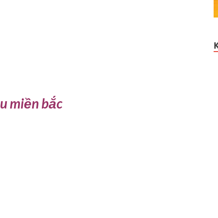
ầu miền bắc