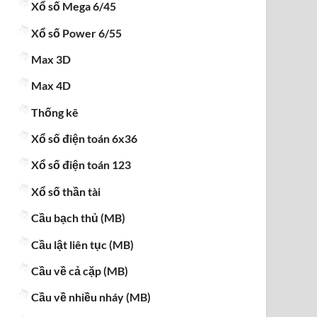
Xổ số Mega 6/45
Xổ số Power 6/55
Max 3D
Max 4D
Thống kê
Xổ số điện toán 6x36
Xổ số điện toán 123
Xổ số thần tài
Cầu bạch thủ (MB)
Cầu lật liên tục (MB)
Cầu về cả cặp (MB)
Cầu về nhiều nháy (MB)