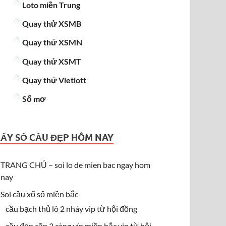
Loto miền Trung
Quay thử XSMB
Quay thử XSMN
Quay thử XSMT
Quay thử Vietlott
Sổ mơ
LẤY SỐ CẦU ĐẸP HÔM NAY
TRANG CHỦ – soi lo de mien bac ngay hom
nay
Soi cầu xổ số miền bắc
cầu bạch thủ lô 2 nháy vip từ hội đồng
cầu đẹp cặp 3 càng víp miền bắc vip từ hội