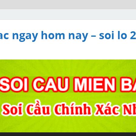
ac ngay hom nay – soi lo 