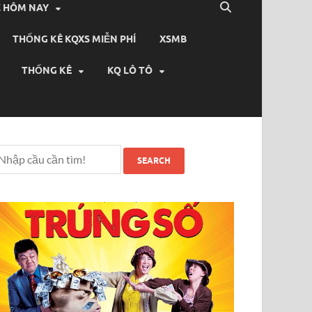
C HÔM NAY
THỐNG KÊ KQXS MIỄN PHÍ
XSMB
THỐNG KÊ
KQ LÔ TÔ
SEARCH