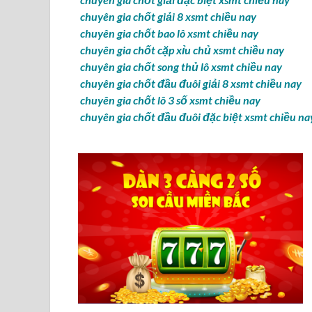
chuyên gia chốt giải 8 xsmt chiều nay
chuyên gia chốt bao lô xsmt chiều nay
chuyên gia chốt cặp xỉu chủ xsmt chiều nay
chuyên gia chốt song thủ lô xsmt chiều nay
chuyên gia chốt đầu đuôi giải 8 xsmt chiều nay
chuyên gia chốt lô 3 số xsmt chiều nay
chuyên gia chốt đầu đuôi đặc biệt xsmt chiều na