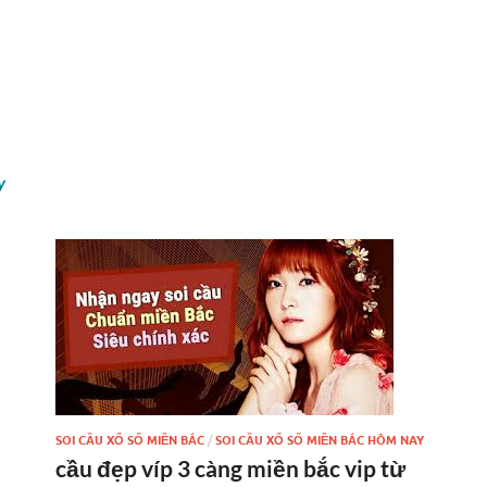
y
SOI CẦU XỔ SỐ MIỀN BẮC
/
SOI CẦU XỔ SỐ MIỀN BẮC HÔM NAY
cầu đẹp víp 3 càng miền bắc vip từ