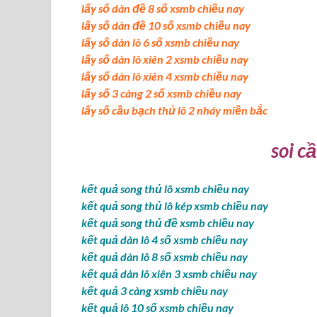
lấy số dàn đề 8 số xsmb chiều nay
lấy số dàn đề 10 số xsmb chiều nay
lấy số dàn lô 6 số xsmb chiều nay
lấy số dàn lô xiên 2 xsmb chiều nay
lấy số dàn lô xiên 4 xsmb chiều nay
lấy số 3 càng 2 số xsmb chiều nay
lấy số cầu bạch thủ lô 2 nháy miền bắc
soi c
kết quả song thủ lô xsmb chiều nay
kết quả song thủ lô kép xsmb chiều nay
kết quả song thủ đề xsmb chiều nay
kết quả dàn lô 4 số xsmb chiều nay
kết quả dàn lô 8 số xsmb chiều nay
kết quả dàn lô xiên 3 xsmb chiều nay
kết quả 3 càng xsmb chiều nay
kết quả lô 10 số xsmb chiều nay