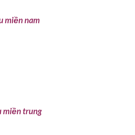
ầu miền nam
u miền trung