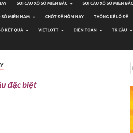
NAY
SOI CẦU XỔ SỐ MIỀN BẮC
SOI CẦU XỔ SỐ MIỀN BẮ
Ổ SỐ MIỀN NAM
CHỐT ĐỀ HÔM NAY
THỐNG KÊ LÔ ĐỀ
SỔ KẾT QUẢ
VIETLOTT
ĐIỆN TOÁN
TK CẦU
ÀY
ầu đặc biệt