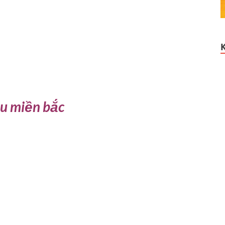
ầu miền bắc