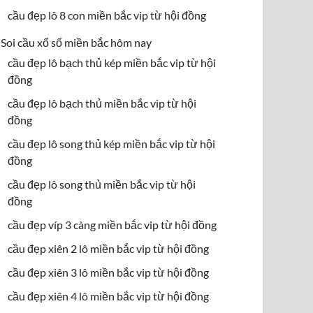
cầu đẹp lô 8 con miền bắc vip từ hội đồng
Soi cầu xổ số miền bắc hôm nay
cầu đẹp lô bạch thủ kép miền bắc vip từ hội
đồng
cầu đẹp lô bạch thủ miền bắc vip từ hội
đồng
cầu đẹp lô song thủ kép miền bắc vip từ hội
đồng
cầu đẹp lô song thủ miền bắc vip từ hội
đồng
cầu đẹp víp 3 càng miền bắc vip từ hội đồng
cầu đẹp xiên 2 lô miền bắc vip từ hội đồng
cầu đẹp xiên 3 lô miền bắc vip từ hội đồng
cầu đẹp xiên 4 lô miền bắc vip từ hội đồng