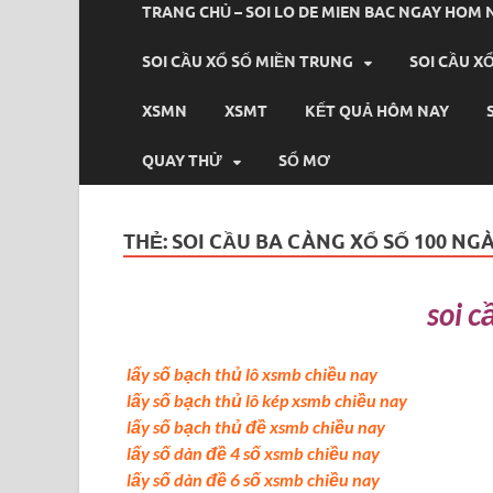
TRANG CHỦ – SOI LO DE MIEN BAC NGAY HOM 
SOI CẦU XỔ SỐ MIỀN TRUNG
SOI CẦU X
XSMN
XSMT
KẾT QUẢ HÔM NAY
QUAY THỬ
SỔ MƠ
THẺ:
SOI CẦU BA CÀNG XỔ SỐ 100 NG
soi c
lấy số bạch thủ lô xsmb chiều nay
lấy số bạch thủ lô kép xsmb chiều nay
lấy số bạch thủ đề xsmb chiều nay
lấy số dàn đề 4 số xsmb chiều nay
lấy số dàn đề 6 số xsmb chiều nay