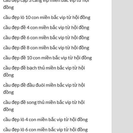
đồng
cầu đẹp lô 10 con miền bắc vip từ hội đồng
cầu đẹp đề 4 con miền bắc vip từ hội đồng
cầu đẹp đề 6 con miền bắc vip từ hội đồng
cầu đẹp đề 8 con miền bắc vip từ hội đồng
cầu đẹp đề 10 con miền bắc vip từ hội đồng
cầu đẹp đề bạch thủ miền bắc vip từ hội
đồng
cầu đẹp đề đầu đuôi miền bắc vip từ hội
đồng
cầu đẹp đề song thủ miền bắc vip từ hội
đồng
cầu đẹp lô 4 con miền bắc vip từ hội đồng
cầu đẹp lô 6 con miền bắc vip từ hội đồng