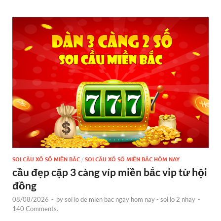
SOI CẦU XỔ SỐ MIỀN BẮC
/
SOI CẦU XỔ SỐ MIỀN BẮC HÔM NAY
cầu đẹp cặp 3 càng víp miền bắc vip từ hội
đồng
08/08/2026
-
by
soi lo de mien bac ngay hom nay - soi lo 2 nhay
-
140 Comments.