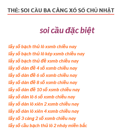
THẺ:
SOI CẦU BA CÀNG XỔ SỐ CHỦ NHẬT
soi cầu đặc biệt
lấy số bạch thủ lô xsmb chiều nay
lấy số bạch thủ lô kép xsmb chiều nay
lấy số bạch thủ đề xsmb chiều nay
lấy số dàn đề 4 số xsmb chiều nay
lấy số dàn đề 6 số xsmb chiều nay
lấy số dàn đề 8 số xsmb chiều nay
lấy số dàn đề 10 số xsmb chiều nay
lấy số dàn lô 6 số xsmb chiều nay
lấy số dàn lô xiên 2 xsmb chiều nay
lấy số dàn lô xiên 4 xsmb chiều nay
lấy số 3 càng 2 số xsmb chiều nay
lấy số cầu bạch thủ lô 2 nháy miền bắc