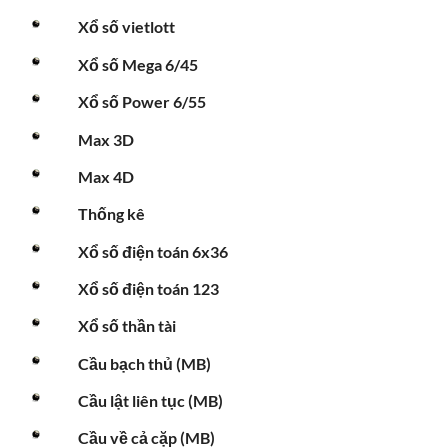
Xổ số vietlott
Xổ số Mega 6/45
Xổ số Power 6/55
Max 3D
Max 4D
Thống kê
Xổ số điện toán 6x36
Xổ số điện toán 123
Xổ số thần tài
Cầu bạch thủ (MB)
Cầu lật liên tục (MB)
Cầu về cả cặp (MB)