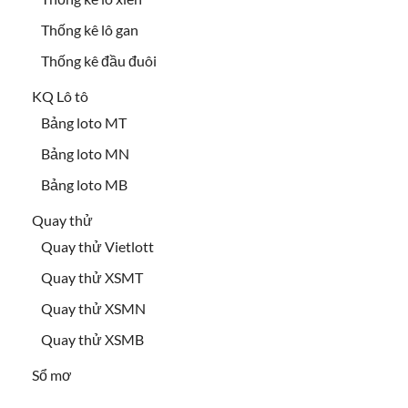
Thống kê lô gan
Thống kê đầu đuôi
KQ Lô tô
Bảng loto MT
Bảng loto MN
Bảng loto MB
Quay thử
Quay thử Vietlott
Quay thử XSMT
Quay thử XSMN
Quay thử XSMB
Sổ mơ