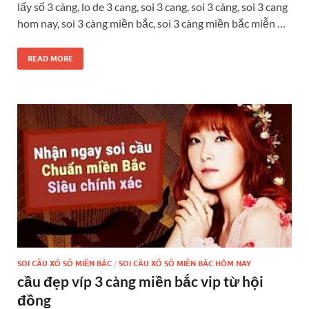
lấy số 3 càng, lo de 3 cang, soi 3 cang, soi 3 càng, soi 3 cang
hom nay, soi 3 càng miền bắc, soi 3 càng miền bắc miễn …
READ MORE
SOI CẦU XỔ SỐ MIỀN BẮC
/
SOI CẦU XỔ SỐ MIỀN BẮC HÔM NAY
cầu đẹp víp 3 càng miền bắc vip từ hội
đồng