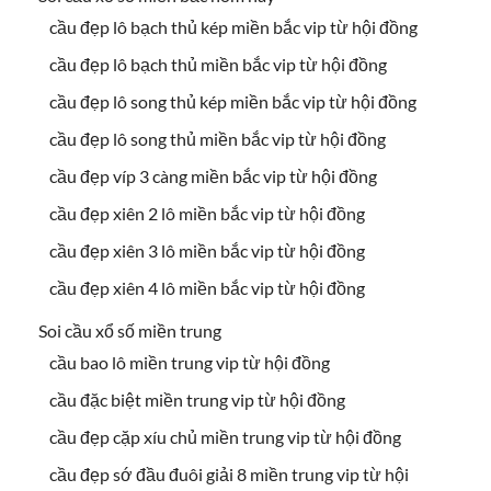
cầu đẹp lô bạch thủ kép miền bắc vip từ hội đồng
cầu đẹp lô bạch thủ miền bắc vip từ hội đồng
cầu đẹp lô song thủ kép miền bắc vip từ hội đồng
cầu đẹp lô song thủ miền bắc vip từ hội đồng
cầu đẹp víp 3 càng miền bắc vip từ hội đồng
cầu đẹp xiên 2 lô miền bắc vip từ hội đồng
cầu đẹp xiên 3 lô miền bắc vip từ hội đồng
cầu đẹp xiên 4 lô miền bắc vip từ hội đồng
Soi cầu xổ số miền trung
cầu bao lô miền trung vip từ hội đồng
cầu đặc biệt miền trung vip từ hội đồng
cầu đẹp cặp xíu chủ miền trung vip từ hội đồng
cầu đẹp sớ đầu đuôi giải 8 miền trung vip từ hội