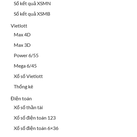
Sổ kết quả XSMN
Sổ kết quả XSMB
Vietlott
Max 4D
Max 3D
Power 6/55
Mega 6/45
Xổ số Vietlott
Thống kê
Điện toán
Xổ số thần tài
Xổ số điện toán 123
Xổ số điện toán 6×36