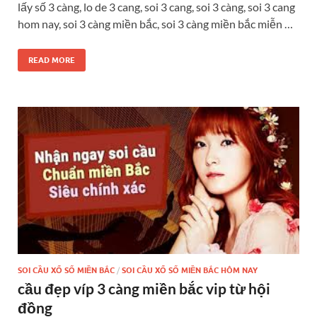
lấy số 3 càng, lo de 3 cang, soi 3 cang, soi 3 càng, soi 3 cang
hom nay, soi 3 càng miền bắc, soi 3 càng miền bắc miễn …
READ MORE
SOI CẦU XỔ SỐ MIỀN BẮC
/
SOI CẦU XỔ SỐ MIỀN BẮC HÔM NAY
cầu đẹp víp 3 càng miền bắc vip từ hội
đồng