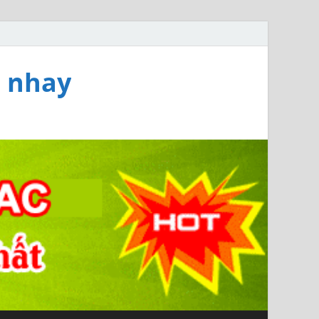
2 nhay