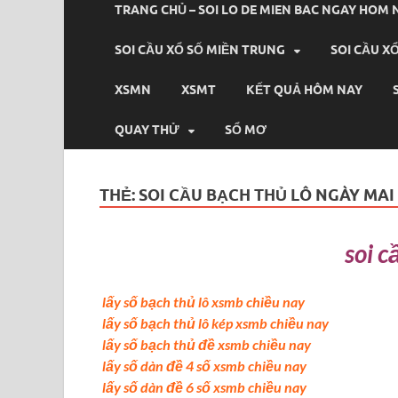
TRANG CHỦ – SOI LO DE MIEN BAC NGAY HOM 
SOI CẦU XỔ SỐ MIỀN TRUNG
SOI CẦU X
XSMN
XSMT
KẾT QUẢ HÔM NAY
QUAY THỬ
SỔ MƠ
THẺ:
SOI CẦU BẠCH THỦ LÔ NGÀY MAI
soi c
lấy số bạch thủ lô xsmb chiều nay
lấy số bạch thủ lô kép xsmb chiều nay
lấy số bạch thủ đề xsmb chiều nay
lấy số dàn đề 4 số xsmb chiều nay
lấy số dàn đề 6 số xsmb chiều nay