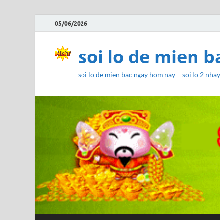
05/06/2026
soi lo de mien b
soi lo de mien bac ngay hom nay – soi lo 2 nhay