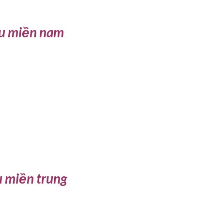
ầu miền nam
u miền trung