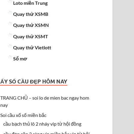
Loto miền Trung
Quay thử XSMB
Quay thử XSMN
Quay thử XSMT
Quay thử Vietlott
Sổ mơ
LẤY SỐ CẦU ĐẸP HÔM NAY
TRANG CHỦ – soi lo de mien bac ngay hom
nay
Soi cầu xổ số miền bắc
cầu bạch thủ lô 2 nháy vip từ hội đồng
cầu đẹp cặp 3 càng víp miền bắc vip từ hội