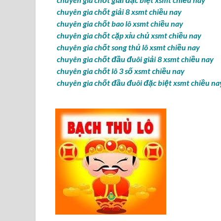
chuyên gia chốt giải 8 xsmt chiều nay
chuyên gia chốt bao lô xsmt chiều nay
chuyên gia chốt cặp xỉu chủ xsmt chiều nay
chuyên gia chốt song thủ lô xsmt chiều nay
chuyên gia chốt đầu đuôi giải 8 xsmt chiều nay
chuyên gia chốt lô 3 số xsmt chiều nay
chuyên gia chốt đầu đuôi đặc biệt xsmt chiều na