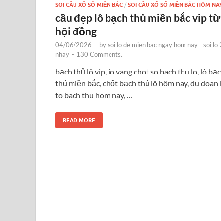
SOI CẦU XỔ SỐ MIỀN BẮC
/
SOI CẦU XỔ SỐ MIỀN BẮC HÔM NA
cầu đẹp lô bạch thủ miền bắc vip từ
hội đồng
04/06/2026
-
by
soi lo de mien bac ngay hom nay - soi lo 
nhay
-
130 Comments.
bạch thủ lô vip, io vang chot so bach thu lo, lô bạ
thủ miền bắc, chốt bạch thủ lô hôm nay, du doan 
to bach thu hom nay, …
READ MORE