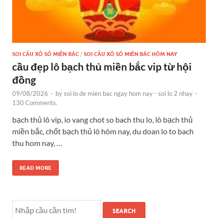
SOI CẦU XỔ SỐ MIỀN BẮC
/
SOI CẦU XỔ SỐ MIỀN BẮC HÔM NAY
cầu đẹp lô bạch thủ miền bắc vip từ hội
đồng
09/08/2026
-
by
soi lo de mien bac ngay hom nay - soi lo 2 nhay
-
130 Comments.
bạch thủ lô vip, io vang chot so bach thu lo, lô bạch thủ
miền bắc, chốt bạch thủ lô hôm nay, du doan lo to bach
thu hom nay, …
READ MORE
SEARCH