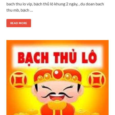
bach thu lo vip, bạch thủ lô khung 2 ngày, , du doan bach
thu mb, bạch …
READ MORE