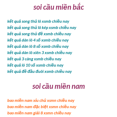
soi cầu miền bắc
kết quả song thủ lô xsmb chiều nay
kết quả song thủ lô kép xsmb chiều nay
kết quả song thủ đề xsmb chiều nay
kết quả dàn lô 4 số xsmb chiều nay
kết quả dàn lô 8 số xsmb chiều nay
kết quả dàn lô xiên 3 xsmb chiều nay
kết quả 3 càng xsmb chiều nay
kết quả lô 10 số xsmb chiều nay
kết quả đề đầu đuôi xsmb chiều nay
soi cầu miền nam
bao miền nam xỉu chủ xsmn chiều nay
bao miền nam đặc biệt xsmn chiều nay
bao miền nam giải 8 xsmn chiều nay