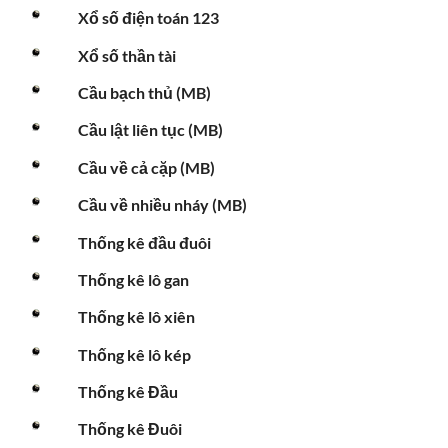
Xổ số điện toán 123
Xổ số thần tài
Cầu bạch thủ (MB)
Cầu lật liên tục (MB)
Cầu về cả cặp (MB)
Cầu về nhiều nháy (MB)
Thống kê đầu đuôi
Thống kê lô gan
Thống kê lô xiên
Thống kê lô kép
Thống kê Đầu
Thống kê Đuôi