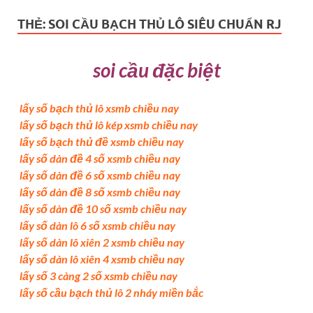
THẺ:
SOI CẦU BẠCH THỦ LÔ SIÊU CHUẨN RJ
soi cầu đặc biệt
lấy số bạch thủ lô xsmb chiều nay
lấy số bạch thủ lô kép xsmb chiều nay
lấy số bạch thủ đề xsmb chiều nay
lấy số dàn đề 4 số xsmb chiều nay
lấy số dàn đề 6 số xsmb chiều nay
lấy số dàn đề 8 số xsmb chiều nay
lấy số dàn đề 10 số xsmb chiều nay
lấy số dàn lô 6 số xsmb chiều nay
lấy số dàn lô xiên 2 xsmb chiều nay
lấy số dàn lô xiên 4 xsmb chiều nay
lấy số 3 càng 2 số xsmb chiều nay
lấy số cầu bạch thủ lô 2 nháy miền bắc