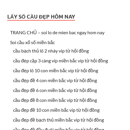
LẤY SỐ CẦU ĐẸP HÔM NAY
TRANG CHỦ – soi lo de mien bac ngay hom nay
Soi cầu xổ số miền bắc
cầu bạch thủ lô 2 nháy vip từ hội đồng
cầu đẹp cặp 3 càng víp miền bắc vip từ hội đồng
cầu đẹp lô 10 con miền bắc vip từ hội đồng
cầu đẹp đề 4 con miền bắc vip từ hội đồng
cầu đẹp đề 6 con miền bắc vip từ hội đồng
cầu đẹp đề 8 con miền bắc vip từ hội đồng
cầu đẹp đề 10 con miền bắc vip từ hội đồng
cầu đẹp đề bạch thủ miền bắc vip từ hội đồng
cầu đẹp đề đầu đuôi miền bắc vip từ hội đồng