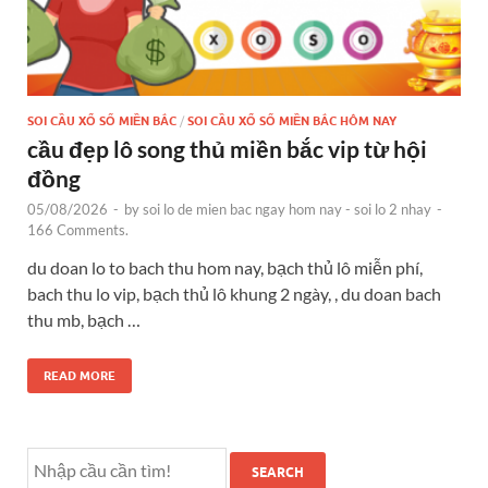
SOI CẦU XỔ SỐ MIỀN BẮC
/
SOI CẦU XỔ SỐ MIỀN BẮC HÔM NAY
cầu đẹp lô song thủ miền bắc vip từ hội
đồng
05/08/2026
-
by
soi lo de mien bac ngay hom nay - soi lo 2 nhay
-
166 Comments.
du doan lo to bach thu hom nay, bạch thủ lô miễn phí,
bach thu lo vip, bạch thủ lô khung 2 ngày, , du doan bach
thu mb, bạch …
READ MORE
SEARCH