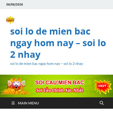
06/08/2026
soi lo de mien bac
ngay hom nay – soi lo
2 nhay
soi lo de mien bac ngay hom nay – soi lo 2 nhay
MAIN MENU