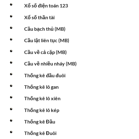
Xổ số điện toán 123
Xổ số thần tài
Cầu bạch thủ (MB)
Cầu lật liên tục (MB)
Cầu về cả cặp (MB)
Cầu về nhiều nháy (MB)
Thống kê đầu đuôi
Thống kê lô gan
Thống kê lô xiên
Thống kê lô kép
Thống kê Đầu
Thống kê Đuôi