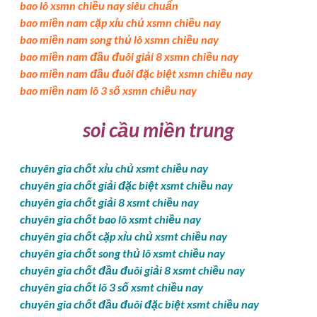
bao lô xsmn chiều nay siêu chuẩn
bao miền nam cặp xỉu chủ xsmn chiều nay
bao miền nam song thủ lô xsmn chiều nay
bao miền nam đầu đuôi giải 8 xsmn chiều nay
bao miền nam đầu đuôi đặc biệt xsmn chiều nay
bao miền nam lô 3 số xsmn chiều nay
soi cầu miền trung
chuyên gia chốt xỉu chủ xsmt chiều nay
chuyên gia chốt giải đặc biệt xsmt chiều nay
chuyên gia chốt giải 8 xsmt chiều nay
chuyên gia chốt bao lô xsmt chiều nay
chuyên gia chốt cặp xỉu chủ xsmt chiều nay
chuyên gia chốt song thủ lô xsmt chiều nay
chuyên gia chốt đầu đuôi giải 8 xsmt chiều nay
chuyên gia chốt lô 3 số xsmt chiều nay
chuyên gia chốt đầu đuôi đặc biệt xsmt chiều nay