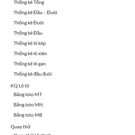
Thống kê Tổng
Thống kê Đầu – Đuôi
Thống kê Đuôi
Thống kê Đầu
Thống kê lô kép
Thống kê lô xiên
Thống kê lô gan
Thống kê đầu đuôi
KQ Lô tô
Bảng loto MT
Bảng loto MN
Bảng loto MB
Quay thử