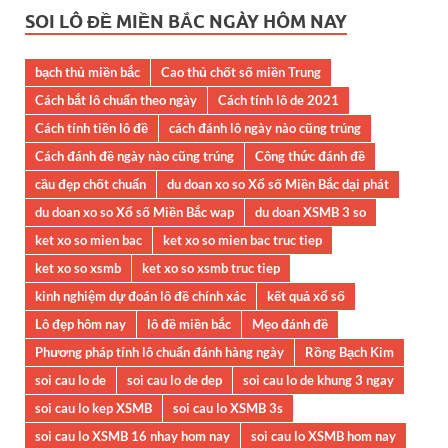
SOI LÔ ĐỀ MIỀN BẮC NGÀY HÔM NAY
bạch thủ miền bắc
Cao thủ chốt số miền Trung
Cách bắt lô chuẩn theo ngày
Cách tính lô de 2021
Cách tính tiền lô đề
cách đánh lô ngày nào cũng trúng
Cách đánh đề ngày nào cũng trúng
Công thức đánh đề
cầu đẹp chốt chuẩn
du doan xo so Xổ số Miền Bắc dại phát
du doan xo so Xổ số Miền Bắc wap
du doan XSMB 3 so
ket xo so mien bac
ket xo so mien bac truc tiep
ket xo so xsmb
ket xo so xsmb truc tiep
kinh nghiệm dự đoán lô đề chính xác
kết quả xổ số
Lô đẹp hôm nay
lô đề miền bắc
Mẹo đánh đề
Phương pháp tính lô chuẩn đánh hàng ngày
Rồng Bạch Kim
soi cau lo de
soi cau lo de dep
soi cau lo de khung 3 ngay
soi cau lo kep XSMB
soi cau lo XSMB 3s
soi cau lo XSMB 16 nhay hom nay
soi cau lo XSMB hom nay