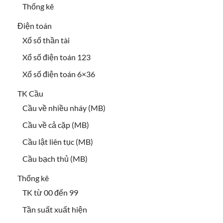
Thống kê
Điện toán
Xổ số thần tài
Xổ số điện toán 123
Xổ số điện toán 6×36
TK Cầu
Cầu về nhiều nháy (MB)
Cầu về cả cặp (MB)
Cầu lật liên tục (MB)
Cầu bạch thủ (MB)
Thống kê
TK từ 00 đến 99
Tần suất xuất hiện