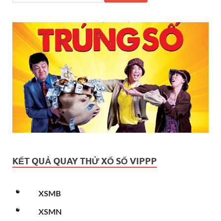
KẾT QUẢ QUAY THỬ XỔ SỐ VIPPP
XSMB
XSMN