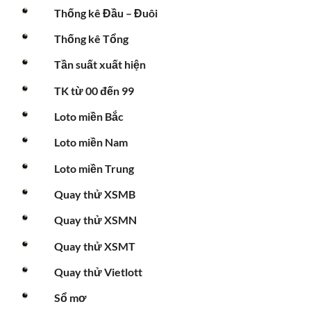
Thống kê Đầu – Đuôi
Thống kê Tổng
Tần suất xuất hiện
TK từ 00 đến 99
Loto miền Bắc
Loto miền Nam
Loto miền Trung
Quay thử XSMB
Quay thử XSMN
Quay thử XSMT
Quay thử Vietlott
Sổ mơ