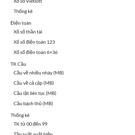
Xổ số Vietlott
Thống kê
Điện toán
Xổ số thần tài
Xổ số điện toán 123
Xổ số điện toán 6×36
TK Cầu
Cầu về nhiều nháy (MB)
Cầu về cả cặp (MB)
Cầu lật liên tục (MB)
Cầu bạch thủ (MB)
Thống kê
TK từ 00 đến 99
Tần suất xuất hiện