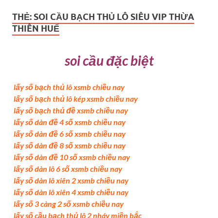
THẺ:
SOI CẦU BẠCH THỦ LÔ SIÊU VIP THỪA
THIÊN HUẾ
soi cầu đặc biệt
lấy số bạch thủ lô xsmb chiều nay
lấy số bạch thủ lô kép xsmb chiều nay
lấy số bạch thủ đề xsmb chiều nay
lấy số dàn đề 4 số xsmb chiều nay
lấy số dàn đề 6 số xsmb chiều nay
lấy số dàn đề 8 số xsmb chiều nay
lấy số dàn đề 10 số xsmb chiều nay
lấy số dàn lô 6 số xsmb chiều nay
lấy số dàn lô xiên 2 xsmb chiều nay
lấy số dàn lô xiên 4 xsmb chiều nay
lấy số 3 càng 2 số xsmb chiều nay
lấy số cầu bạch thủ lô 2 nháy miền bắc