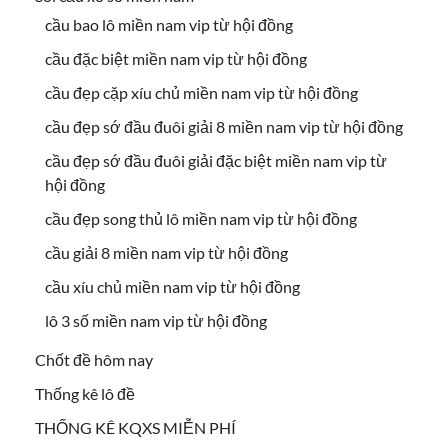
cầu bao lô miền nam vip từ hội đồng
cầu đặc biệt miền nam vip từ hội đồng
cầu đẹp cặp xíu chủ miền nam vip từ hội đồng
cầu đẹp sớ đầu đuôi giải 8 miền nam vip từ hội đồng
cầu đẹp sớ đầu đuôi giải đặc biệt miền nam vip từ
hội đồng
cầu đẹp song thủ lô miền nam vip từ hội đồng
cầu giải 8 miền nam vip từ hội đồng
cầu xíu chủ miền nam vip từ hội đồng
lô 3 số miền nam vip từ hội đồng
Chốt đề hôm nay
Thống kê lô đề
THỐNG KÊ KQXS MIỄN PHÍ