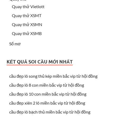
Quay thử Vietlott
Quay thử XSMT
Quay thử XSMN
Quay thử XSMB
Sổ mơ
KẾT QUẢ SOI CẦU MỚI NHẤT
cầu đẹp lô song thủ kép miền bắc vip từ hội đồng
cầu đẹp lô 8 con miền bắc vip từ hội đồng
cầu đẹp lô 10 con miền bắc vip từ hội đồng
cầu đẹp xiên 2 lô miền bắc vip từ hội đồng
cầu đẹp lô bạch thủ miền bắc vip từ hội đồng