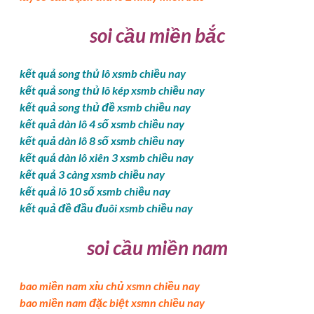
soi cầu miền bắc
kết quả song thủ lô xsmb chiều nay
kết quả song thủ lô kép xsmb chiều nay
kết quả song thủ đề xsmb chiều nay
kết quả dàn lô 4 số xsmb chiều nay
kết quả dàn lô 8 số xsmb chiều nay
kết quả dàn lô xiên 3 xsmb chiều nay
kết quả 3 càng xsmb chiều nay
kết quả lô 10 số xsmb chiều nay
kết quả đề đầu đuôi xsmb chiều nay
soi cầu miền nam
bao miền nam xỉu chủ xsmn chiều nay
bao miền nam đặc biệt xsmn chiều nay