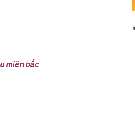
ầu miền bắc