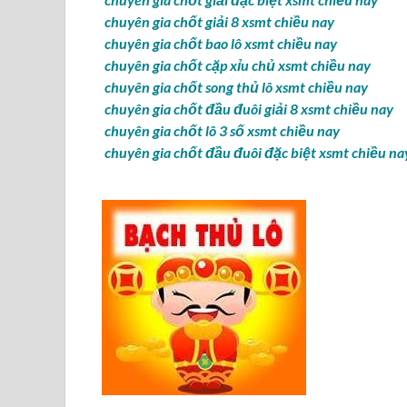
chuyên gia chốt giải 8 xsmt chiều nay
chuyên gia chốt bao lô xsmt chiều nay
chuyên gia chốt cặp xỉu chủ xsmt chiều nay
chuyên gia chốt song thủ lô xsmt chiều nay
chuyên gia chốt đầu đuôi giải 8 xsmt chiều nay
chuyên gia chốt lô 3 số xsmt chiều nay
chuyên gia chốt đầu đuôi đặc biệt xsmt chiều na