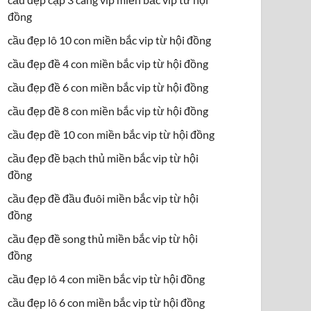
đồng
cầu đẹp lô 10 con miền bắc vip từ hội đồng
cầu đẹp đề 4 con miền bắc vip từ hội đồng
cầu đẹp đề 6 con miền bắc vip từ hội đồng
cầu đẹp đề 8 con miền bắc vip từ hội đồng
cầu đẹp đề 10 con miền bắc vip từ hội đồng
cầu đẹp đề bạch thủ miền bắc vip từ hội
đồng
cầu đẹp đề đầu đuôi miền bắc vip từ hội
đồng
cầu đẹp đề song thủ miền bắc vip từ hội
đồng
cầu đẹp lô 4 con miền bắc vip từ hội đồng
cầu đẹp lô 6 con miền bắc vip từ hội đồng