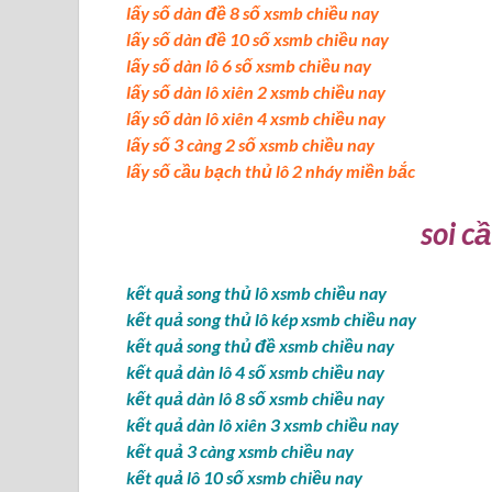
lấy số dàn đề 8 số xsmb chiều nay
lấy số dàn đề 10 số xsmb chiều nay
lấy số dàn lô 6 số xsmb chiều nay
lấy số dàn lô xiên 2 xsmb chiều nay
lấy số dàn lô xiên 4 xsmb chiều nay
lấy số 3 càng 2 số xsmb chiều nay
lấy số cầu bạch thủ lô 2 nháy miền bắc
soi c
kết quả song thủ lô xsmb chiều nay
kết quả song thủ lô kép xsmb chiều nay
kết quả song thủ đề xsmb chiều nay
kết quả dàn lô 4 số xsmb chiều nay
kết quả dàn lô 8 số xsmb chiều nay
kết quả dàn lô xiên 3 xsmb chiều nay
kết quả 3 càng xsmb chiều nay
kết quả lô 10 số xsmb chiều nay