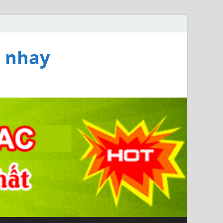
2 nhay