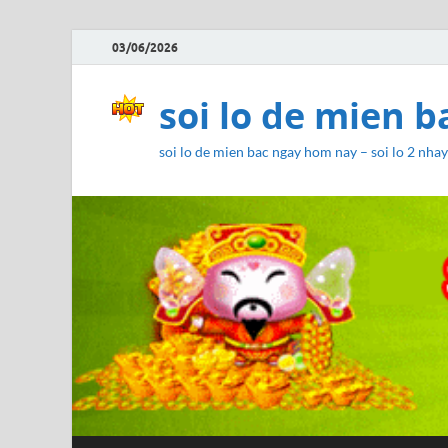
03/06/2026
soi lo de mien b
soi lo de mien bac ngay hom nay – soi lo 2 nhay