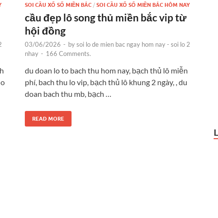
Y
SOI CẦU XỔ SỐ MIỀN BẮC
/
SOI CẦU XỔ SỐ MIỀN BẮC HÔM NAY
cầu đẹp lô song thủ miền bắc vip từ
hội đồng
2
03/06/2026
-
by
soi lo de mien bac ngay hom nay - soi lo 2
nhay
-
166 Comments.
ch
du doan lo to bach thu hom nay, bạch thủ lô miễn
lo
phí, bach thu lo vip, bạch thủ lô khung 2 ngày, , du
doan bach thu mb, bạch …
READ MORE