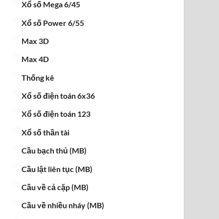
Xổ số Mega 6/45
Xổ số Power 6/55
Max 3D
Max 4D
Thống kê
Xổ số điện toán 6x36
Xổ số điện toán 123
Xổ số thần tài
Cầu bạch thủ (MB)
Cầu lật liên tục (MB)
Cầu về cả cặp (MB)
Cầu về nhiều nháy (MB)