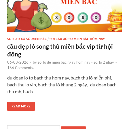
SOI CẦU XỔ SỐ MIỀN BẮC
/
SOI CẦU XỔ SỐ MIỀN BẮC HÔM NAY
cầu đẹp lô song thủ miền bắc vip từ hội
đồng
06/08/2026
-
by
soi lo de mien bac ngay hom nay - soi lo 2 nhay
-
166 Comments.
du doan lo to bach thu hom nay, bạch thủ lô miễn phí,
bach thu lo vip, bạch thủ lô khung 2 ngày, , du doan bach
thu mb, bạch …
READ MORE