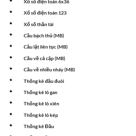
Xổ số điện toán 6x36
Xổ số điện toán 123
Xổ số thần tài
Cầu bạch thủ (MB)
Cầu lật liên tục (MB)
Cầu về cả cặp (MB)
Cầu về nhiều nháy (MB)
Thống kê đầu đuôi
Thống kê lô gan
Thống kê lô xiên
Thống kê lô kép
Thống kê Đầu