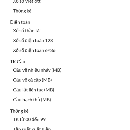
Xổ số Vietlott
Thống kê
Điện toán
Xổ số thần tài
Xổ số điện toán 123
Xổ số điện toán 6×36
TK Cầu
Cầu về nhiều nháy (MB)
Cầu về cả cặp (MB)
Cầu lật liên tục (MB)
Cầu bạch thủ (MB)
Thống kê
TK từ 00 đến 99
Tần suất xuất hiện