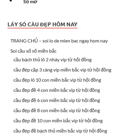
Sổ mơ
LẤY SỐ CẦU ĐẸP HÔM NAY
TRANG CHỦ – soi lo de mien bac ngay hom nay
Soi cầu xổ số miền bắc
cầu bạch thủ lô 2 nháy vip từ hội đồng
cầu đẹp cặp 3 càng víp miền bắc vip từ hội đồng
cầu đẹp lô 10 con miền bắc vip từ hội đồng
cầu đẹp đề 4 con miền bắc vip từ hội đồng
cầu đẹp đề 6 con miền bắc vip từ hội đồng
cầu đẹp đề 8 con miền bắc vip từ hội đồng
cầu đẹp đề 10 con miền bắc vip từ hội đồng
cầu đẹp đề bạch thủ miền bắc vip từ hội đồng