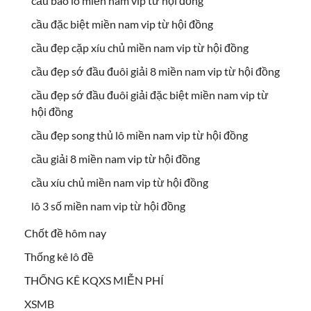
cầu bao lô miền nam vip từ hội đồng
cầu đặc biệt miền nam vip từ hội đồng
cầu đẹp cặp xíu chủ miền nam vip từ hội đồng
cầu đẹp sớ đầu đuôi giải 8 miền nam vip từ hội đồng
cầu đẹp sớ đầu đuôi giải đặc biệt miền nam vip từ
hội đồng
cầu đẹp song thủ lô miền nam vip từ hội đồng
cầu giải 8 miền nam vip từ hội đồng
cầu xíu chủ miền nam vip từ hội đồng
lô 3 số miền nam vip từ hội đồng
Chốt đề hôm nay
Thống kê lô đề
THỐNG KÊ KQXS MIỄN PHÍ
XSMB