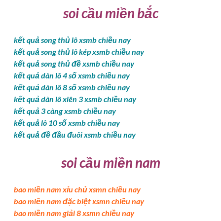
soi cầu miền bắc
kết quả song thủ lô xsmb chiều nay
kết quả song thủ lô kép xsmb chiều nay
kết quả song thủ đề xsmb chiều nay
kết quả dàn lô 4 số xsmb chiều nay
kết quả dàn lô 8 số xsmb chiều nay
kết quả dàn lô xiên 3 xsmb chiều nay
kết quả 3 càng xsmb chiều nay
kết quả lô 10 số xsmb chiều nay
kết quả đề đầu đuôi xsmb chiều nay
soi cầu miền nam
bao miền nam xỉu chủ xsmn chiều nay
bao miền nam đặc biệt xsmn chiều nay
bao miền nam giải 8 xsmn chiều nay