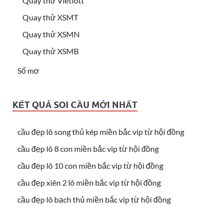
Quay thử Vietlott
Quay thử XSMT
Quay thử XSMN
Quay thử XSMB
Sổ mơ
KẾT QUẢ SOI CẦU MỚI NHẤT
cầu đẹp lô song thủ kép miền bắc vip từ hội đồng
cầu đẹp lô 8 con miền bắc vip từ hội đồng
cầu đẹp lô 10 con miền bắc vip từ hội đồng
cầu đẹp xiên 2 lô miền bắc vip từ hội đồng
cầu đẹp lô bạch thủ miền bắc vip từ hội đồng