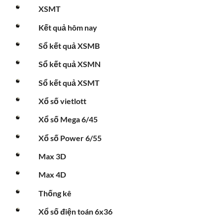
XSMT
Kết quả hôm nay
Sổ kết quả XSMB
Sổ kết quả XSMN
Sổ kết quả XSMT
Xổ số vietlott
Xổ số Mega 6/45
Xổ số Power 6/55
Max 3D
Max 4D
Thống kê
Xổ số điện toán 6x36