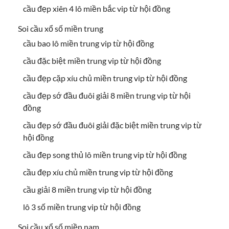
cầu đẹp xiên 4 lô miền bắc vip từ hội đồng
Soi cầu xổ số miền trung
cầu bao lô miền trung vip từ hội đồng
cầu đặc biệt miền trung vip từ hội đồng
cầu đẹp cặp xíu chủ miền trung vip từ hội đồng
cầu đẹp sớ đầu đuôi giải 8 miền trung vip từ hội
đồng
cầu đẹp sớ đầu đuôi giải đặc biệt miền trung vip từ
hội đồng
cầu đẹp song thủ lô miền trung vip từ hội đồng
cầu đẹp xíu chủ miền trung vip từ hội đồng
cầu giải 8 miền trung vip từ hội đồng
lô 3 số miền trung vip từ hội đồng
Soi cầu xổ số miền nam