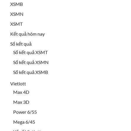
XSMB
XSMN
XSMT
Kết quả hôm nay
Sổ kết quả
Sổ kết quả XSMT
Sổ kết quả XSMN
Sổ kết quả XSMB
Vietlott
Max 4D
Max 3D
Power 6/55
Mega 6/45