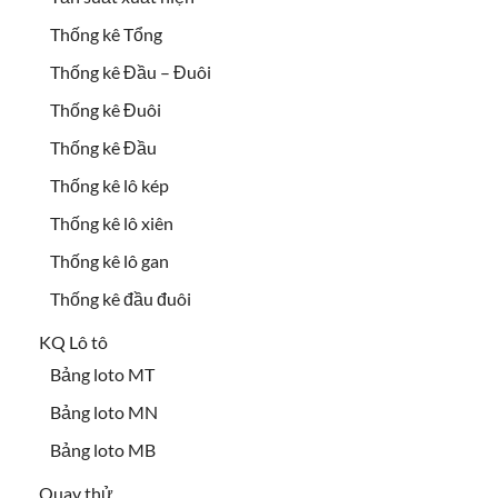
Thống kê Tổng
Thống kê Đầu – Đuôi
Thống kê Đuôi
Thống kê Đầu
Thống kê lô kép
Thống kê lô xiên
Thống kê lô gan
Thống kê đầu đuôi
KQ Lô tô
Bảng loto MT
Bảng loto MN
Bảng loto MB
Quay thử