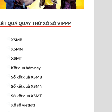
KẾT QUẢ QUAY THỬ XỔ SỐ VIPPP
XSMB
XSMN
XSMT
Kết quả hôm nay
Sổ kết quả XSMB
Sổ kết quả XSMN
Sổ kết quả XSMT
Xổ số vietlott