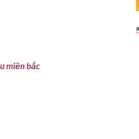
ầu miền bắc