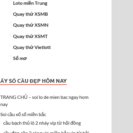
Loto miền Trung
Quay thử XSMB
Quay thử XSMN
Quay thử XSMT
Quay thử Vietlott
Sổ mơ
LẤY SỐ CẦU ĐẸP HÔM NAY
TRANG CHỦ – soi lo de mien bac ngay hom
nay
Soi cầu xổ số miền bắc
cầu bạch thủ lô 2 nháy vip từ hội đồng
cầu đẹp cặp 3 càng víp miền bắc vip từ hội