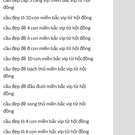
đồng
cầu đẹp lô 10 con miền bắc vip từ hội đồng
cầu đẹp đề 4 con miền bắc vip từ hội đồng
cầu đẹp đề 6 con miền bắc vip từ hội đồng
cầu đẹp đề 8 con miền bắc vip từ hội đồng
cầu đẹp đề 10 con miền bắc vip từ hội đồng
cầu đẹp đề bạch thủ miền bắc vip từ hội
đồng
cầu đẹp đề đầu đuôi miền bắc vip từ hội
đồng
cầu đẹp đề song thủ miền bắc vip từ hội
đồng
cầu đẹp lô 4 con miền bắc vip từ hội đồng
cầu đẹp lô 6 con miền bắc vip từ hội đồng