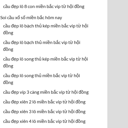
cầu đẹp lô 8 con miền bắc vip từ hội đồng
Soi cầu xổ số miền bắc hôm nay
cầu đẹp lô bạch thủ kép miền bắc vip từ hội
đồng
cầu đẹp lô bạch thủ miền bắc vip từ hội
đồng
cầu đẹp lô song thủ kép miền bắc vip từ hội
đồng
cầu đẹp lô song thủ miền bắc vip từ hội
đồng
cầu đẹp víp 3 càng miền bắc vip từ hội đồng
cầu đẹp xiên 2 lô miền bắc vip từ hội đồng
cầu đẹp xiên 3 lô miền bắc vip từ hội đồng
cầu đẹp xiên 4 lô miền bắc vip từ hội đồng