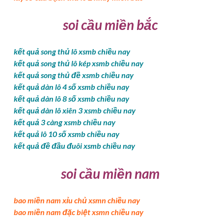
soi cầu miền bắc
kết quả song thủ lô xsmb chiều nay
kết quả song thủ lô kép xsmb chiều nay
kết quả song thủ đề xsmb chiều nay
kết quả dàn lô 4 số xsmb chiều nay
kết quả dàn lô 8 số xsmb chiều nay
kết quả dàn lô xiên 3 xsmb chiều nay
kết quả 3 càng xsmb chiều nay
kết quả lô 10 số xsmb chiều nay
kết quả đề đầu đuôi xsmb chiều nay
soi cầu miền nam
bao miền nam xỉu chủ xsmn chiều nay
bao miền nam đặc biệt xsmn chiều nay