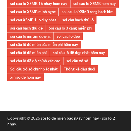
soi cau lo XSMB 16 nhay hom nay
soi cau lo XSMB hom nay
soi cau lo XSMB minh ngoc
soi cau lo XSMB rong bach kim
soi cau XSMB 1 lo duy nhat
soi cầu bạch thủ lô
soi cầu bạch thủ đề
Soi cầu lô 3 càng miễn phí
soi cầu lô mn âm dương
soi cầu lô đẹp
soi cầu lô đề miền bắc miễn phí hôm nay
soi cầu lô đề miễn phí
soi cầu lô đề đẹp nhất hôm nay
soi cầu lô đề độ chính xác cao
soi cầu xổ số
Soi cầu xổ số chính xác nhất
Thống kê đầu đuôi
xin số đề hôm nay
Copyright © 2026
soi lo de mien bac ngay hom nay - soi lo 2
nhay
.