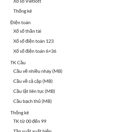
Xổ số Vietlott
Thống kê
Điện toán
Xổ số thần tài
Xổ số điện toán 123
Xổ số điện toán 6×36
TK Cầu
Cầu về nhiều nháy (MB)
Cầu về cả cặp (MB)
Cầu lật liên tục (MB)
Cầu bạch thủ (MB)
Thống kê
TK từ 00 đến 99
Tần suất xuất hiện