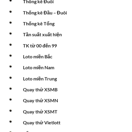
Thống kê Đuôi
Thống kê Đầu – Đuôi
Thống kê Tổng
Tần suất xuất hiện
TK từ 00 đến 99
Loto miền Bắc
Loto miền Nam
Loto miền Trung
Quay thử XSMB
Quay thử XSMN
Quay thử XSMT
Quay thử Vietlott