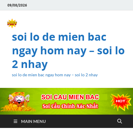
09/08/2026
soi lo de mien bac
ngay hom nay – soi lo
2 nhay
soi lo de mien bac ngay hom nay – soi lo 2 nhay
MAIN MENU