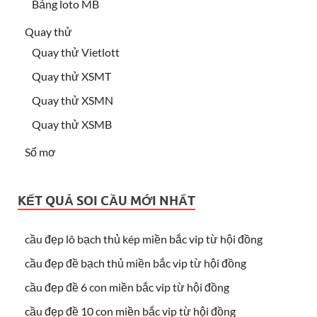
Bảng loto MB
Quay thử
Quay thử Vietlott
Quay thử XSMT
Quay thử XSMN
Quay thử XSMB
Sổ mơ
KẾT QUẢ SOI CẦU MỚI NHẤT
cầu đẹp lô bạch thủ kép miền bắc vip từ hội đồng
cầu đẹp đề bạch thủ miền bắc vip từ hội đồng
cầu đẹp đề 6 con miền bắc vip từ hội đồng
cầu đẹp đề 10 con miền bắc vip từ hội đồng