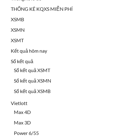
THỐNG KÊ KQXS MIỄN PHÍ
XSMB
XSMN
XSMT
Kết quả hôm nay
Sổ kết quả
Sổ kết quả XSMT
Sổ kết quả XSMN
Sổ kết quả XSMB
Vietlott
Max 4D
Max 3D
Power 6/55