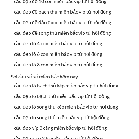
cầu đẹp đề 10 con miền bắc vip từ hội đồng
cầu đẹp đề bạch thủ miền bắc vip từ hội đồng
cầu đẹp đề đầu đuôi miền bắc vip từ hội đồng
cầu đẹp đề song thủ miền bắc vip từ hội đồng
cầu đẹp lô 4 con miền bắc vip từ hội đồng
cầu đẹp lô 6 con miền bắc vip từ hội đồng
cầu đẹp lô 8 con miền bắc vip từ hội đồng
Soi cầu xổ số miền bắc hôm nay
cầu đẹp lô bạch thủ kép miền bắc vip từ hội đồng
cầu đẹp lô bạch thủ miền bắc vip từ hội đồng
cầu đẹp lô song thủ kép miền bắc vip từ hội đồng
cầu đẹp lô song thủ miền bắc vip từ hội đồng
cầu đẹp víp 3 càng miền bắc vip từ hội đồng
cầu đẹp xiên 2 lô miền bắc vip từ hội đồng