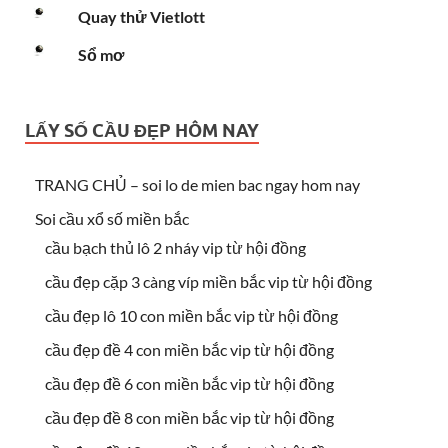
Quay thử Vietlott
Sổ mơ
LẤY SỐ CẦU ĐẸP HÔM NAY
TRANG CHỦ – soi lo de mien bac ngay hom nay
Soi cầu xổ số miền bắc
cầu bạch thủ lô 2 nháy vip từ hội đồng
cầu đẹp cặp 3 càng víp miền bắc vip từ hội đồng
cầu đẹp lô 10 con miền bắc vip từ hội đồng
cầu đẹp đề 4 con miền bắc vip từ hội đồng
cầu đẹp đề 6 con miền bắc vip từ hội đồng
cầu đẹp đề 8 con miền bắc vip từ hội đồng