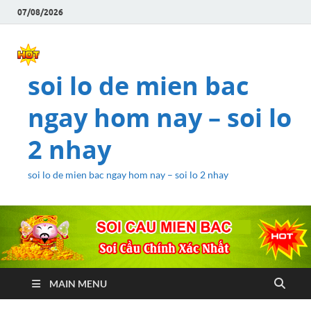
07/08/2026
soi lo de mien bac
ngay hom nay – soi lo
2 nhay
soi lo de mien bac ngay hom nay – soi lo 2 nhay
MAIN MENU