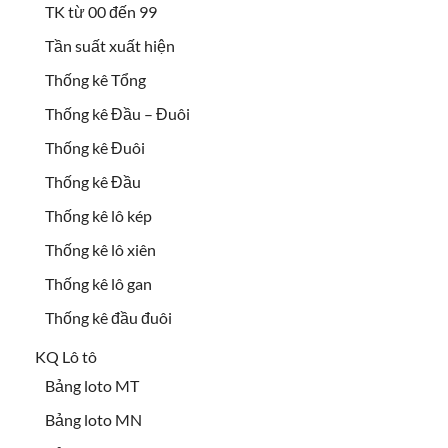
TK từ 00 đến 99
Tần suất xuất hiện
Thống kê Tổng
Thống kê Đầu – Đuôi
Thống kê Đuôi
Thống kê Đầu
Thống kê lô kép
Thống kê lô xiên
Thống kê lô gan
Thống kê đầu đuôi
KQ Lô tô
Bảng loto MT
Bảng loto MN