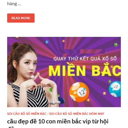
hàng …
READ MORE
SOI CẦU XỔ SỐ MIỀN BẮC
/
SOI CẦU XỔ SỐ MIỀN BẮC HÔM NAY
cầu đẹp đề 10 con miền bắc vip từ hội