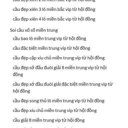
cầu đẹp xiên 3 lô miền bắc vip từ hội đồng
cầu đẹp xiên 4 lô miền bắc vip từ hội đồng
Soi cầu xổ số miền trung
cầu bao lô miền trung vip từ hội đồng
cầu đặc biệt miền trung vip từ hội đồng
cầu đẹp cặp xíu chủ miền trung vip từ hội đồng
cầu đẹp sớ đầu đuôi giải 8 miền trung vip từ hội
đồng
cầu đẹp sớ đầu đuôi giải đặc biệt miền trung vip từ
hội đồng
cầu đẹp song thủ lô miền trung vip từ hội đồng
cầu đẹp xíu chủ miền trung vip từ hội đồng
cầu giải 8 miền trung vip từ hội đồng