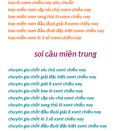
bao lô xsmn chiều nay siêu chuẩn
bao miền nam cặp xỉu chủ xsmn chiều nay
bao miền nam song thủ lô xsmn chiều nay
bao miền nam đầu đuôi giải 8 xsmn chiều nay
bao miền nam đầu đuôi đặc biệt xsmn chiều nay
bao miền nam lô 3 số xsmn chiều nay
soi cầu miền trung
chuyên gia chốt xỉu chủ xsmt chiều nay
chuyên gia chốt giải đặc biệt xsmt chiều nay
chuyên gia chốt giải 8 xsmt chiều nay
chuyên gia chốt bao lô xsmt chiều nay
chuyên gia chốt cặp xỉu chủ xsmt chiều nay
chuyên gia chốt song thủ lô xsmt chiều nay
chuyên gia chốt đầu đuôi giải 8 xsmt chiều nay
chuyên gia chốt lô 3 số xsmt chiều nay
chuyên gia chốt đầu đuôi đặc biệt xsmt chiều nay