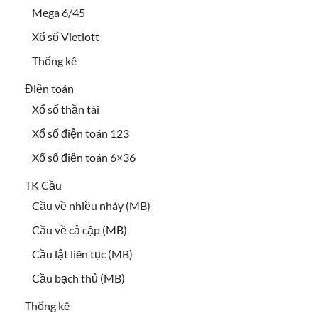
Mega 6/45
Xổ số Vietlott
Thống kê
Điện toán
Xổ số thần tài
Xổ số điện toán 123
Xổ số điện toán 6×36
TK Cầu
Cầu về nhiều nháy (MB)
Cầu về cả cặp (MB)
Cầu lật liên tục (MB)
Cầu bạch thủ (MB)
Thống kê