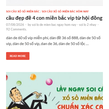
SOI CẦU XỔ SỐ MIỀN BẮC
/
SOI CẦU XỔ SỐ MIỀN BẮC HÔM NAY
cầu đẹp đề 4 con miền bắc vip từ hội đồng
07/08/2026
-
by
soi lo de mien bac ngay hom nay - soi lo 2 nhay
-
92 Comments.
dàn de 60 số víp miễn phí, dàn đề 36 số 888, dàn de 50 số
vip, dàn de 50 số víp, dan de 36, dàn de 50 số lộc …
READ MORE