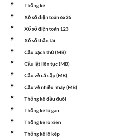
Thống kê
Xổ số điện toán 6x36
Xổ số điện toán 123
Xổ số thần tài
Cầu bạch thủ (MB)
Cầu lật liên tục (MB)
Cầu về cả cặp (MB)
Cầu về nhiều nháy (MB)
Thống kê đầu đuôi
Thống kê lô gan
Thống kê lô xiên
Thống kê lô kép