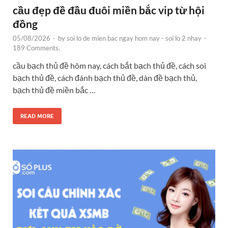
cầu đẹp đề đầu đuôi miền bắc vip từ hội
đồng
05/08/2026
-
by
soi lo de mien bac ngay hom nay - soi lo 2 nhay
-
189 Comments.
cầu bạch thủ đề hôm nay, cách bắt bạch thủ đề, cách soi
bạch thủ đề, cách đánh bạch thủ đề, dàn đề bạch thủ,
bạch thủ đề miền bắc …
READ MORE