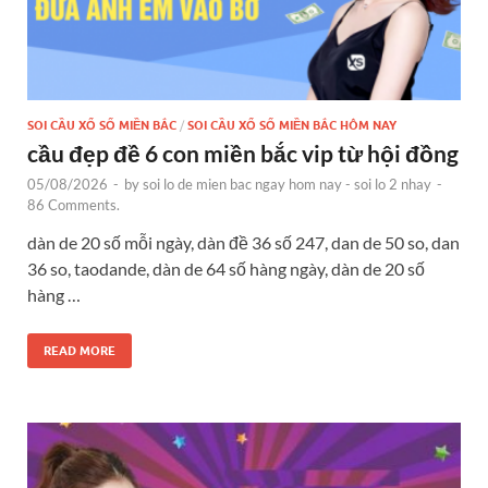
SOI CẦU XỔ SỐ MIỀN BẮC
/
SOI CẦU XỔ SỐ MIỀN BẮC HÔM NAY
cầu đẹp đề 6 con miền bắc vip từ hội đồng
05/08/2026
-
by
soi lo de mien bac ngay hom nay - soi lo 2 nhay
-
86 Comments.
dàn de 20 số mỗi ngày, dàn đề 36 số 247, dan de 50 so, dan
36 so, taodande, dàn de 64 số hàng ngày, dàn de 20 số
hàng …
READ MORE