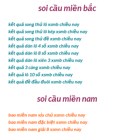
soi cầu miền bắc
kết quả song thủ lô xsmb chiều nay
kết quả song thủ lô kép xsmb chiều nay
kết quả song thủ đề xsmb chiều nay
kết quả dàn lô 4 số xsmb chiều nay
kết quả dàn lô 8 số xsmb chiều nay
kết quả dàn lô xiên 3 xsmb chiều nay
kết quả 3 càng xsmb chiều nay
kết quả lô 10 số xsmb chiều nay
kết quả đề đầu đuôi xsmb chiều nay
soi cầu miền nam
bao miền nam xỉu chủ xsmn chiều nay
bao miền nam đặc biệt xsmn chiều nay
bao miền nam giải 8 xsmn chiều nay