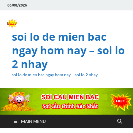
06/08/2026
soi lo de mien bac
ngay hom nay – soi lo
2 nhay
soi lo de mien bac ngay hom nay – soi lo 2 nhay
MAIN MENU