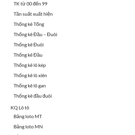
TK từ 00 đến 99
Tần suất xuất hiện
Thống kê Tổng
Thống kê Đầu – Đuôi
Thống kê Đuôi
Thống kê Đầu
Thống kê lô kép
Thống kê lô xiên
Thống kê lô gan
Thống kê đầu đuôi
KQ Lô tô
Bảng loto MT
Bảng loto MN