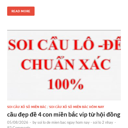
READ MORE
SOI CẦU XỔ SỐ MIỀN BẮC
/
SOI CẦU XỔ SỐ MIỀN BẮC HÔM NAY
cầu đẹp đề 4 con miền bắc vip từ hội đồng
05/08/2026
-
by
soi lo de mien bac ngay hom nay - soi lo 2 nhay
-
92 Comments.