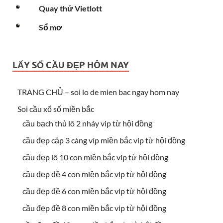
Quay thử Vietlott
Sổ mơ
LẤY SỐ CẦU ĐẸP HÔM NAY
TRANG CHỦ – soi lo de mien bac ngay hom nay
Soi cầu xổ số miền bắc
cầu bạch thủ lô 2 nháy vip từ hội đồng
cầu đẹp cặp 3 càng víp miền bắc vip từ hội đồng
cầu đẹp lô 10 con miền bắc vip từ hội đồng
cầu đẹp đề 4 con miền bắc vip từ hội đồng
cầu đẹp đề 6 con miền bắc vip từ hội đồng
cầu đẹp đề 8 con miền bắc vip từ hội đồng