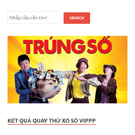
SEARCH
KẾT QUẢ QUAY THỬ XỔ SỐ VIPPP