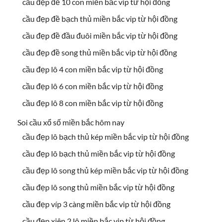
cầu đẹp đề 10 con miền bắc vip từ hội đồng
cầu đẹp đề bạch thủ miền bắc vip từ hội đồng
cầu đẹp đề đầu đuôi miền bắc vip từ hội đồng
cầu đẹp đề song thủ miền bắc vip từ hội đồng
cầu đẹp lô 4 con miền bắc vip từ hội đồng
cầu đẹp lô 6 con miền bắc vip từ hội đồng
cầu đẹp lô 8 con miền bắc vip từ hội đồng
Soi cầu xổ số miền bắc hôm nay
cầu đẹp lô bạch thủ kép miền bắc vip từ hội đồng
cầu đẹp lô bạch thủ miền bắc vip từ hội đồng
cầu đẹp lô song thủ kép miền bắc vip từ hội đồng
cầu đẹp lô song thủ miền bắc vip từ hội đồng
cầu đẹp víp 3 càng miền bắc vip từ hội đồng
cầu đẹp xiên 2 lô miền bắc vip từ hội đồng