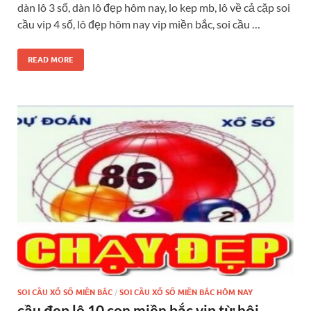
dàn lô 3 số, dàn lô đẹp hôm nay, lo kep mb, lô về cả cặp soi
cầu vip 4 số, lô đẹp hôm nay vip miền bắc, soi cầu …
READ MORE
SOI CẦU XỔ SỐ MIỀN BẮC
/
SOI CẦU XỔ SỐ MIỀN BẮC HÔM NAY
cầu đẹp lô 10 con miền bắc vip từ hội