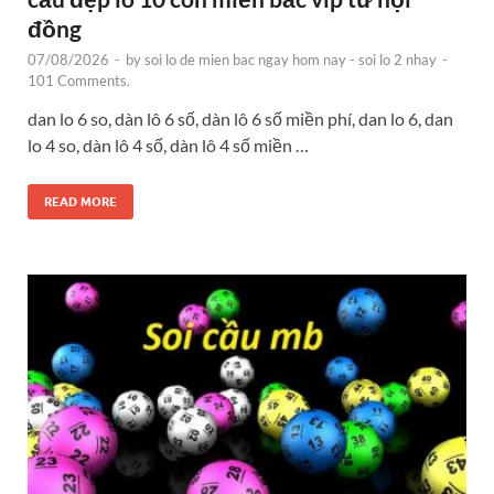
đồng
07/08/2026
-
by
soi lo de mien bac ngay hom nay - soi lo 2 nhay
-
101 Comments.
dan lo 6 so, dàn lô 6 số, dàn lô 6 số miền phí, dan lo 6, dan
lo 4 so, dàn lô 4 số, dàn lô 4 số miền …
READ MORE