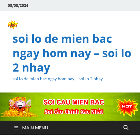
08/08/2026
soi lo de mien bac
ngay hom nay – soi lo
2 nhay
soi lo de mien bac ngay hom nay – soi lo 2 nhay
MAIN MENU