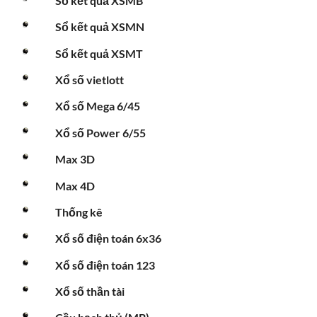
Sổ kết quả XSMB
Sổ kết quả XSMN
Sổ kết quả XSMT
Xổ số vietlott
Xổ số Mega 6/45
Xổ số Power 6/55
Max 3D
Max 4D
Thống kê
Xổ số điện toán 6x36
Xổ số điện toán 123
Xổ số thần tài