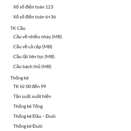
Xổ số điện toán 123
Xổ số điện toán 6×36
TK Cầu
Cầu về nhiều nháy (MB)
Cầu về cả cặp (MB)
Cầu lật liên tục (MB)
Cầu bạch thủ (MB)
Thống kê
TK từ 00 đến 99
Tần suất xuất hiện
Thống kê Tổng
Thống kê Đầu – Đuôi
Thống kê Đuôi