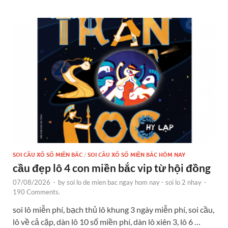
SOI CẦU XỔ SỐ MIỀN BẮC
/
SOI CẦU XỔ SỐ MIỀN BẮC HÔM NAY
cầu đẹp lô 4 con miền bắc vip từ hội đồng
07/08/2026
-
by
soi lo de mien bac ngay hom nay - soi lo 2 nhay
-
190 Comments.
soi lô miễn phí, bạch thủ lô khung 3 ngày miễn phí, soi cầu,
lô về cả cặp, dàn lô 10 số miền phí, dàn lô xiên 3, lô 6 …