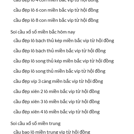
cầu đẹp lô 6 con miền bắc vip từ hội đồng
cầu đẹp lô 8 con miền bắc vip từ hội đồng
Soi cầu xổ số miền bắc hôm nay
cầu đẹp lô bạch thủ kép miền bắc vip từ hội đồng
cầu đẹp lô bạch thủ miền bắc vip từ hội đồng
cầu đẹp lô song thủ kép miền bắc vip từ hội đồng
cầu đẹp lô song thủ miền bắc vip từ hội đồng
cầu đẹp víp 3 càng miền bắc vip từ hội đồng
cầu đẹp xiên 2 lô miền bắc vip từ hội đồng
cầu đẹp xiên 3 lô miền bắc vip từ hội đồng
cầu đẹp xiên 4 lô miền bắc vip từ hội đồng
Soi cầu xổ số miền trung
cầu bao lô miền trung vip từ hội đồng