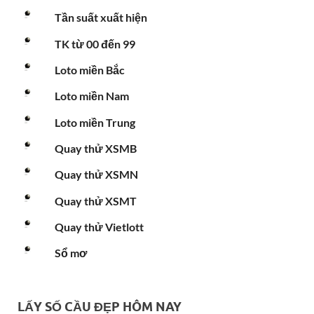
Tần suất xuất hiện
TK từ 00 đến 99
Loto miền Bắc
Loto miền Nam
Loto miền Trung
Quay thử XSMB
Quay thử XSMN
Quay thử XSMT
Quay thử Vietlott
Sổ mơ
LẤY SỐ CẦU ĐẸP HÔM NAY