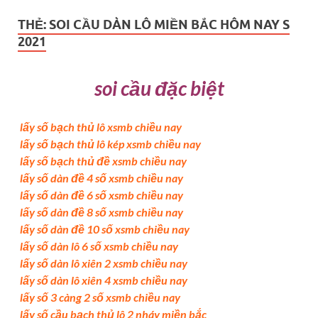
THẺ:
SOI CẦU DÀN LÔ MIỀN BẮC HÔM NAY S
2021
soi cầu đặc biệt
lấy số bạch thủ lô xsmb chiều nay
lấy số bạch thủ lô kép xsmb chiều nay
lấy số bạch thủ đề xsmb chiều nay
lấy số dàn đề 4 số xsmb chiều nay
lấy số dàn đề 6 số xsmb chiều nay
lấy số dàn đề 8 số xsmb chiều nay
lấy số dàn đề 10 số xsmb chiều nay
lấy số dàn lô 6 số xsmb chiều nay
lấy số dàn lô xiên 2 xsmb chiều nay
lấy số dàn lô xiên 4 xsmb chiều nay
lấy số 3 càng 2 số xsmb chiều nay
lấy số cầu bạch thủ lô 2 nháy miền bắc