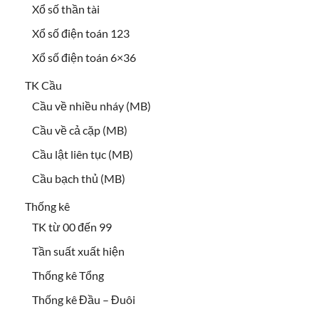
Xổ số thần tài
Xổ số điện toán 123
Xổ số điện toán 6×36
TK Cầu
Cầu về nhiều nháy (MB)
Cầu về cả cặp (MB)
Cầu lật liên tục (MB)
Cầu bạch thủ (MB)
Thống kê
TK từ 00 đến 99
Tần suất xuất hiện
Thống kê Tổng
Thống kê Đầu – Đuôi