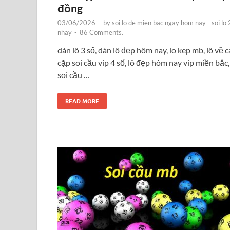
đồng
03/06/2026
-
by
soi lo de mien bac ngay hom nay - soi lo 
nhay
-
86 Comments.
dàn lô 3 số, dàn lô đẹp hôm nay, lo kep mb, lô về c
cặp soi cầu vip 4 số, lô đẹp hôm nay vip miền bắc,
soi cầu …
READ MORE