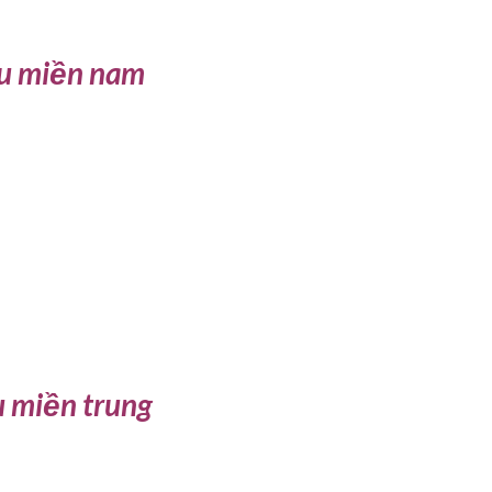
ầu miền nam
u miền trung