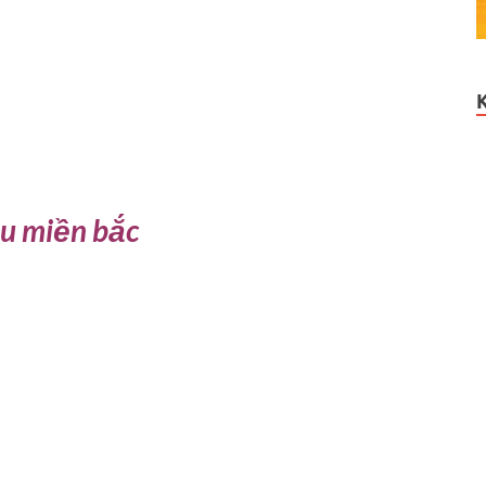
ầu miền bắc