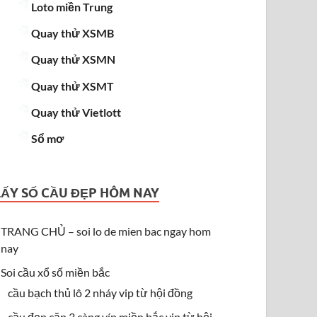
Loto miền Trung
Quay thử XSMB
Quay thử XSMN
Quay thử XSMT
Quay thử Vietlott
Sổ mơ
LẤY SỐ CẦU ĐẸP HÔM NAY
TRANG CHỦ – soi lo de mien bac ngay hom
nay
Soi cầu xổ số miền bắc
cầu bạch thủ lô 2 nháy vip từ hội đồng
cầu đẹp cặp 3 càng víp miền bắc vip từ hội