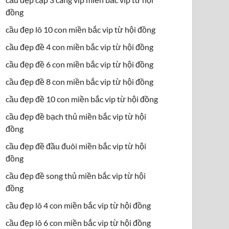
đồng
cầu đẹp lô 10 con miền bắc vip từ hội đồng
cầu đẹp đề 4 con miền bắc vip từ hội đồng
cầu đẹp đề 6 con miền bắc vip từ hội đồng
cầu đẹp đề 8 con miền bắc vip từ hội đồng
cầu đẹp đề 10 con miền bắc vip từ hội đồng
cầu đẹp đề bạch thủ miền bắc vip từ hội
đồng
cầu đẹp đề đầu đuôi miền bắc vip từ hội
đồng
cầu đẹp đề song thủ miền bắc vip từ hội
đồng
cầu đẹp lô 4 con miền bắc vip từ hội đồng
cầu đẹp lô 6 con miền bắc vip từ hội đồng