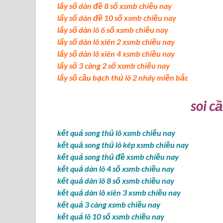
lấy số dàn đề 8 số xsmb chiều nay
lấy số dàn đề 10 số xsmb chiều nay
lấy số dàn lô 6 số xsmb chiều nay
lấy số dàn lô xiên 2 xsmb chiều nay
lấy số dàn lô xiên 4 xsmb chiều nay
lấy số 3 càng 2 số xsmb chiều nay
lấy số cầu bạch thủ lô 2 nháy miền bắc
soi c
kết quả song thủ lô xsmb chiều nay
kết quả song thủ lô kép xsmb chiều nay
kết quả song thủ đề xsmb chiều nay
kết quả dàn lô 4 số xsmb chiều nay
kết quả dàn lô 8 số xsmb chiều nay
kết quả dàn lô xiên 3 xsmb chiều nay
kết quả 3 càng xsmb chiều nay
kết quả lô 10 số xsmb chiều nay