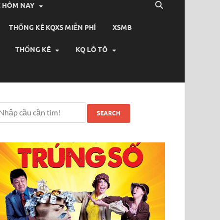
C HÔM NAY
THỐNG KÊ KQXS MIỄN PHÍ
XSMB
THỐNG KÊ
KQ LÔ TÔ
SEARCH