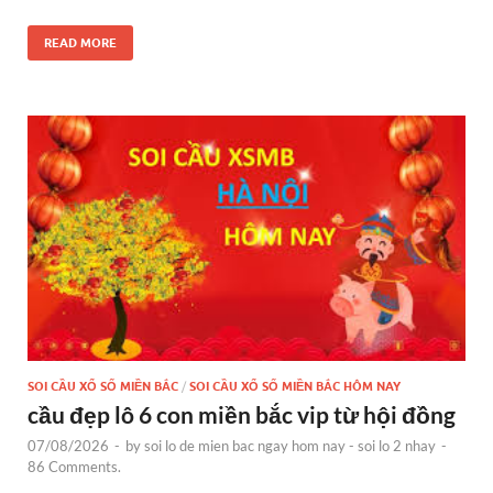
READ MORE
SOI CẦU XỔ SỐ MIỀN BẮC
/
SOI CẦU XỔ SỐ MIỀN BẮC HÔM NAY
cầu đẹp lô 6 con miền bắc vip từ hội đồng
07/08/2026
-
by
soi lo de mien bac ngay hom nay - soi lo 2 nhay
-
86 Comments.