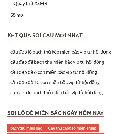
Quay thử XSMB
Sổ mơ
KẾT QUẢ SOI CẦU MỚI NHẤT
cầu đẹp lô bạch thủ kép miền bắc vip từ hội đồng
cầu đẹp đề bạch thủ miền bắc vip từ hội đồng
cầu đẹp đề 6 con miền bắc vip từ hội đồng
cầu đẹp đề 10 con miền bắc vip từ hội đồng
cầu đẹp lô bạch thủ miền bắc vip từ hội đồng
SOI LÔ ĐỀ MIỀN BẮC NGÀY HÔM NAY
bạch thủ miền bắc
Cao thủ chốt số miền Trung