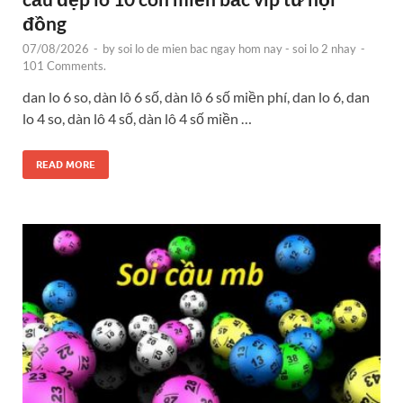
đồng
07/08/2026
-
by
soi lo de mien bac ngay hom nay - soi lo 2 nhay
-
101 Comments.
dan lo 6 so, dàn lô 6 số, dàn lô 6 số miền phí, dan lo 6, dan
lo 4 so, dàn lô 4 số, dàn lô 4 số miền …
READ MORE