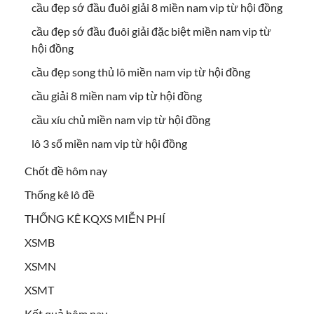
cầu đẹp sớ đầu đuôi giải 8 miền nam vip từ hội đồng
cầu đẹp sớ đầu đuôi giải đặc biệt miền nam vip từ
hội đồng
cầu đẹp song thủ lô miền nam vip từ hội đồng
cầu giải 8 miền nam vip từ hội đồng
cầu xíu chủ miền nam vip từ hội đồng
lô 3 số miền nam vip từ hội đồng
Chốt đề hôm nay
Thống kê lô đề
THỐNG KÊ KQXS MIỄN PHÍ
XSMB
XSMN
XSMT
Kết quả hôm nay