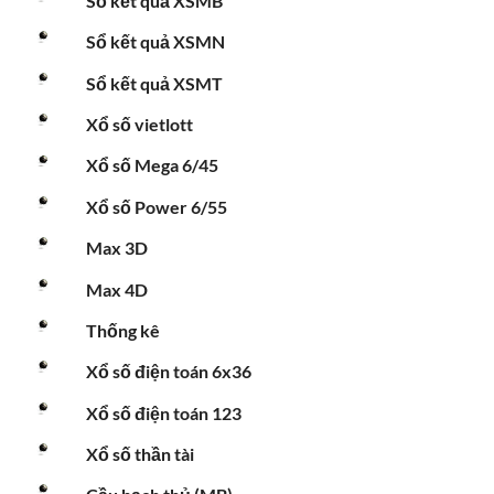
Sổ kết quả XSMB
Sổ kết quả XSMN
Sổ kết quả XSMT
Xổ số vietlott
Xổ số Mega 6/45
Xổ số Power 6/55
Max 3D
Max 4D
Thống kê
Xổ số điện toán 6x36
Xổ số điện toán 123
Xổ số thần tài