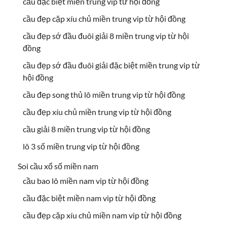
cầu đặc biệt miền trung vip từ hội đồng
cầu đẹp cặp xíu chủ miền trung vip từ hội đồng
cầu đẹp sớ đầu đuôi giải 8 miền trung vip từ hội
đồng
cầu đẹp sớ đầu đuôi giải đặc biệt miền trung vip từ
hội đồng
cầu đẹp song thủ lô miền trung vip từ hội đồng
cầu đẹp xíu chủ miền trung vip từ hội đồng
cầu giải 8 miền trung vip từ hội đồng
lô 3 số miền trung vip từ hội đồng
Soi cầu xổ số miền nam
cầu bao lô miền nam vip từ hội đồng
cầu đặc biệt miền nam vip từ hội đồng
cầu đẹp cặp xíu chủ miền nam vip từ hội đồng