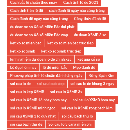
Cách bắt lô chuẩn theo ngày
Cách tính lô de 2021
Cách tính tiền lô đề
cách đánh lô ngày nào cũng trúng
Cách đánh đề ngày nào cũng trúng
Công thức đánh đề
du doan xo so Xổ số Miền Bắc dại phát
du doan xo so Xổ số Miền Bắc wap
du doan XSMB 3 so
ket xo so mien bac
ket xo so mien bac truc tiep
ket xo so xsmb
ket xo so xsmb truc tiep
kinh nghiệm dự đoán lô đề chính xác
kết quả xổ số
Lô đẹp hôm nay
lô đề miền bắc
Mẹo đánh đề
Phương pháp tính lô chuẩn đánh hàng ngày
Rồng Bạch Kim
soi cau lo de
soi cau lo de dep
soi cau lo de khung 3 ngay
soi cau lo kep XSMB
soi cau lo XSMB 3s
soi cau lo XSMB 16 nhay hom nay
soi cau lo XSMB hom nay
soi cau lo XSMB minh ngoc
soi cau lo XSMB rong bach kim
soi cau XSMB 1 lo duy nhat
soi cầu bạch thủ lô
soi cầu bạch thủ đề
Soi cầu lô 3 càng miễn phí