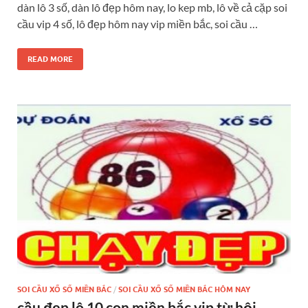
dàn lô 3 số, dàn lô đẹp hôm nay, lo kep mb, lô về cả cặp soi
cầu vip 4 số, lô đẹp hôm nay vip miền bắc, soi cầu …
READ MORE
SOI CẦU XỔ SỐ MIỀN BẮC
/
SOI CẦU XỔ SỐ MIỀN BẮC HÔM NAY
cầu đẹp lô 10 con miền bắc vip từ hội