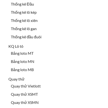
Thống kê Đầu
Thống kê lô kép
Thống kê lô xiên
Thống kê lô gan
Thống kê đầu đuôi
KQ Lô tô
Bảng loto MT
Bảng loto MN
Bảng loto MB
Quay thử
Quay thử Vietlott
Quay thử XSMT
Quay thử XSMN