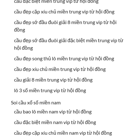
cầu đặc biệt miền trung vip từ hội đồng
cầu đẹp cặp xíu chủ miền trung vip từ hội đồng
cầu đẹp sớ đầu đuôi giải 8 miền trung vip từ hội
đồng
cầu đẹp sớ đầu đuôi giải đặc biệt miền trung vip từ
hội đồng
cầu đẹp song thủ lô miền trung vip từ hội đồng
cầu đẹp xíu chủ miền trung vip từ hội đồng
cầu giải 8 miền trung vip từ hội đồng
lô 3 số miền trung vip từ hội đồng
Soi cầu xổ số miền nam
cầu bao lô miền nam vip từ hội đồng
cầu đặc biệt miền nam vip từ hội đồng
cầu đẹp cặp xíu chủ miền nam vip từ hội đồng