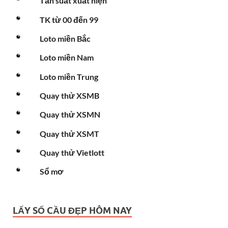
Tần suất xuất hiện
TK từ 00 đến 99
Loto miền Bắc
Loto miền Nam
Loto miền Trung
Quay thử XSMB
Quay thử XSMN
Quay thử XSMT
Quay thử Vietlott
Sổ mơ
LẤY SỐ CẦU ĐẸP HÔM NAY