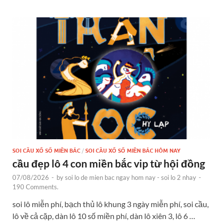
SOI CẦU XỔ SỐ MIỀN BẮC
/
SOI CẦU XỔ SỐ MIỀN BẮC HÔM NAY
cầu đẹp lô 4 con miền bắc vip từ hội đồng
07/08/2026
-
by
soi lo de mien bac ngay hom nay - soi lo 2 nhay
-
190 Comments.
soi lô miễn phí, bạch thủ lô khung 3 ngày miễn phí, soi cầu,
lô về cả cặp, dàn lô 10 số miền phí, dàn lô xiên 3, lô 6 …