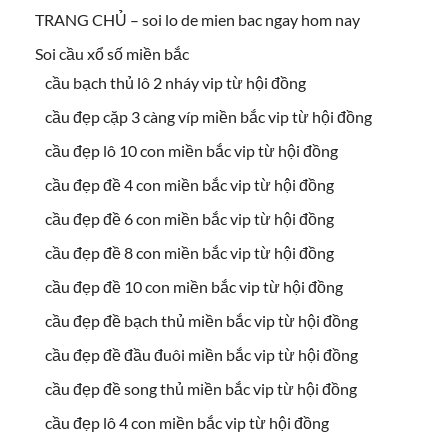
TRANG CHỦ – soi lo de mien bac ngay hom nay
Soi cầu xổ số miền bắc
cầu bạch thủ lô 2 nháy vip từ hội đồng
cầu đẹp cặp 3 càng víp miền bắc vip từ hội đồng
cầu đẹp lô 10 con miền bắc vip từ hội đồng
cầu đẹp đề 4 con miền bắc vip từ hội đồng
cầu đẹp đề 6 con miền bắc vip từ hội đồng
cầu đẹp đề 8 con miền bắc vip từ hội đồng
cầu đẹp đề 10 con miền bắc vip từ hội đồng
cầu đẹp đề bạch thủ miền bắc vip từ hội đồng
cầu đẹp đề đầu đuôi miền bắc vip từ hội đồng
cầu đẹp đề song thủ miền bắc vip từ hội đồng
cầu đẹp lô 4 con miền bắc vip từ hội đồng