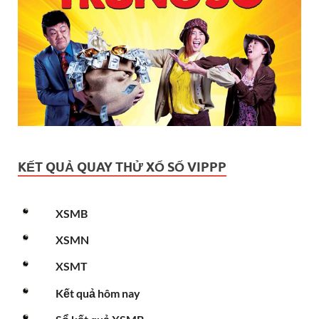
KẾT QUẢ QUAY THỬ XỔ SỐ VIPPP
XSMB
XSMN
XSMT
Kết quả hôm nay