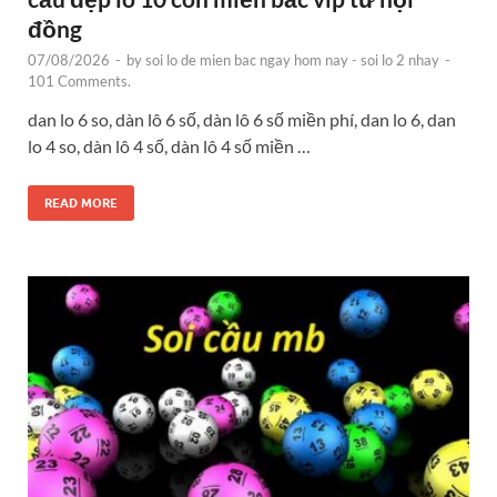
đồng
07/08/2026
-
by
soi lo de mien bac ngay hom nay - soi lo 2 nhay
-
101 Comments.
dan lo 6 so, dàn lô 6 số, dàn lô 6 số miền phí, dan lo 6, dan
lo 4 so, dàn lô 4 số, dàn lô 4 số miền …
READ MORE