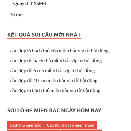
Quay thử XSMB
Sổ mơ
KẾT QUẢ SOI CẦU MỚI NHẤT
cầu đẹp lô bạch thủ kép miền bắc vip từ hội đồng
cầu đẹp đề bạch thủ miền bắc vip từ hội đồng
cầu đẹp đề 6 con miền bắc vip từ hội đồng
cầu đẹp đề 10 con miền bắc vip từ hội đồng
cầu đẹp lô bạch thủ miền bắc vip từ hội đồng
SOI LÔ ĐỀ MIỀN BẮC NGÀY HÔM NAY
bạch thủ miền bắc
Cao thủ chốt số miền Trung