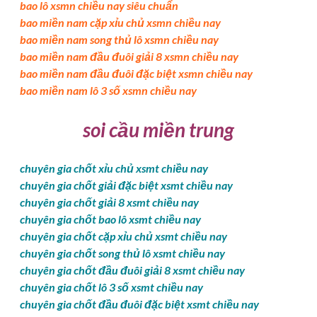
bao lô xsmn chiều nay siêu chuẩn
bao miền nam cặp xỉu chủ xsmn chiều nay
bao miền nam song thủ lô xsmn chiều nay
bao miền nam đầu đuôi giải 8 xsmn chiều nay
bao miền nam đầu đuôi đặc biệt xsmn chiều nay
bao miền nam lô 3 số xsmn chiều nay
soi cầu miền trung
chuyên gia chốt xỉu chủ xsmt chiều nay
chuyên gia chốt giải đặc biệt xsmt chiều nay
chuyên gia chốt giải 8 xsmt chiều nay
chuyên gia chốt bao lô xsmt chiều nay
chuyên gia chốt cặp xỉu chủ xsmt chiều nay
chuyên gia chốt song thủ lô xsmt chiều nay
chuyên gia chốt đầu đuôi giải 8 xsmt chiều nay
chuyên gia chốt lô 3 số xsmt chiều nay
chuyên gia chốt đầu đuôi đặc biệt xsmt chiều nay